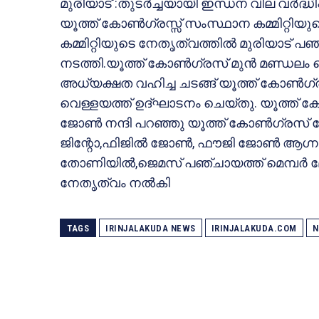
മുരിയാട് :തുടർച്ചയായി ഇന്ധന വില വർദ്ധിപ്
യൂത്ത് കോൺഗ്രസ്സ് സംസ്ഥാന കമ്മിറ്റിയ
കമ്മിറ്റിയുടെ നേതൃത്വത്തിൽ മുരിയാട് പഞ
നടത്തി.യൂത്ത് കോൺഗ്രസ്‌ മുൻ മണ്ഡലം വൈ
അധ്യക്ഷത വഹിച്ച ചടങ്ങ് യൂത്ത് കോൺഗ്ര
വെള്ളയത്ത്‌ ഉദ്‌ഘാടനം ചെയ്തു. യൂത്ത
ജോൺ നന്ദി പറഞ്ഞു യൂത്ത് കോൺഗ്രസ
ജിന്റോ,ഫിജിൽ ജോൺ, ഫൗജി ജോൺ ആഗ്ന
തോണിയിൽ,ജെമസ് പഞ്ചായത്ത്‌ മെമ്പർ മോള
നേതൃത്വം നൽകി
TAGS
IRINJALAKUDA NEWS
IRINJALAKUDA.COM
N