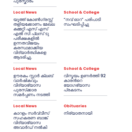
പുരസ്കാരം
Local News
School & College
യൂത്ത് കോൺഗ്രസ്സ്
“നവ് ഓറ” പരിപാടി
തളിയക്കോണം മേഖല
സംഘടിപ്പിച്ചു
കമ്മറ്റി എസ് എസ്
എൽ സി പ്ലസ് ടു
പരീക്ഷകളിൽ
ഉന്നതവിജയം
കരസ്ഥമാക്കിയ
വിദ്യാർത്ഥികളെ
ആദരിച്ചു.
Local News
School & College
ഊരകം സ്റ്റാർ ക്ലബ്
വിസ്മയം ഉണർത്തി 92
വാർഷികവും
കാരൻറെ
വിദ്യാഭ്യാസ
യോഗഭ്യാസ
പുരസ്‌ക്കാര
പ്രകടനം
സമർപ്പണം നടത്തി
Local News
Obituaries
കാറളം സർവ്വീസ്
നിര്യാതനായി
സഹകരണ ബാങ്ക്
വിദ്യാഭ്യാസ
അവാർഡ് നൽകി