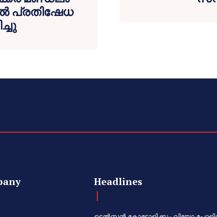
തിൽ പ്രതിഷേധ
്ചു
pany
Headlines
ടെൽസൻ കോട്ടോളിക്കും ലിയോ പോളി