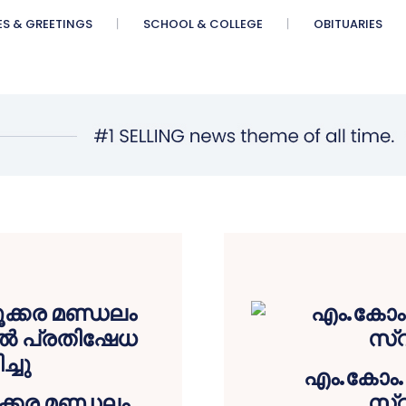
ES & GREETINGS
SCHOOL & COLLEGE
OBITUARIES
എം.കോം.പ
്കര മണ്ഡലം
സ്