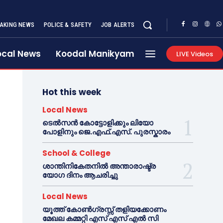
AKING NEWS
POLICE & SAFETY
JOB ALERTS
ocal News
Koodal Manikyam
LIVE Videos
Hot this week
Local News
ടെൽസൻ കോട്ടോളിക്കും ലിയോ
പോളിനും ജെ.എഫ്.എസ്. പുരസ്കാരം
School & College
ശാന്തിനികേതനിൽ അന്താരാഷ്ട്ര
യോഗ ദിനം ആചരിച്ചു
Local News
യൂത്ത് കോൺഗ്രസ്സ് തളിയക്കോണം
മേഖല കമ്മറ്റി എസ് എസ് എൽ സി