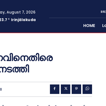
day, August 7, 2026
BRE
23.7
Irinjālakuda
C
HOME
L
ധനവിനെതിരെ
നടത്തി
20