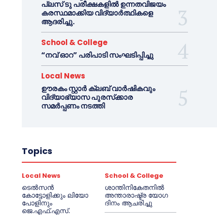
പ്ലസ് ടു പരീക്ഷകളിൽ ഉന്നതവിജയം
കരസ്ഥമാക്കിയ വിദ്യാർത്ഥികളെ
ആദരിച്ചു.
School & College
“നവ് ഓറ” പരിപാടി സംഘടിപ്പിച്ചു
Local News
ഊരകം സ്റ്റാർ ക്ലബ് വാർഷികവും
വിദ്യാഭ്യാസ പുരസ്‌ക്കാര
സമർപ്പണം നടത്തി
Topics
Local News
School & College
ടെൽസൻ
ശാന്തിനികേതനിൽ
കോട്ടോളിക്കും ലിയോ
അന്താരാഷ്ട്ര യോഗ
പോളിനും
ദിനം ആചരിച്ചു
ജെ.എഫ്.എസ്.