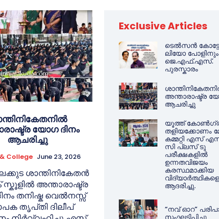
Exclusive Articles
ടെൽസൻ കോട്ടോള
ലിയോ പോളിനും
ജെ.എഫ്.എസ്.
പുരസ്കാരം
ശാന്തിനികേതന
അന്താരാഷ്ട്ര യ
ആചരിച്ചു
ന്തിനികേതനിൽ
യൂത്ത് കോൺഗ്രസ
ാരാഷ്ട്ര യോഗ ദിനം
തളിയക്കോണം 
ആചരിച്ചു
കമ്മറ്റി എസ് 
സി പ്ലസ് ടു
പരീക്ഷകളിൽ
 & College
June 23, 2026
ഉന്നതവിജയം
കരസ്ഥമാക്കിയ
ലക്കുട ശാന്തിനികേതൻ
വിദ്യാർത്ഥികള
 സ്കൂളിൽ അന്താരാഷ്ട്ര
ആദരിച്ചു.
നം തനിഷ്ക വെൽനസ്സ്
പക തൃപ്‌തി ദിലീപ്
“നവ് ഓറ” പരിപാ
സംഘടിപ്പിച്ചു
ം നിർവ്വഹിച്ചു.എസ്.