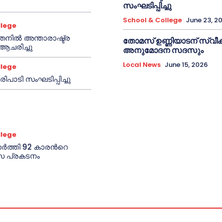
സംഘടിപ്പിച്ചു
School & College
June 23, 2
llege
തനിൽ അന്താരാഷ്ട്ര
തോമസ് ഉണ്ണിയാടന് സ്വ
ആചരിച്ചു
അനുമോദന സദസും
Local News
June 15, 2026
llege
ിപാടി സംഘടിപ്പിച്ചു
llege
ണർത്തി 92 കാരൻറെ
 പ്രകടനം