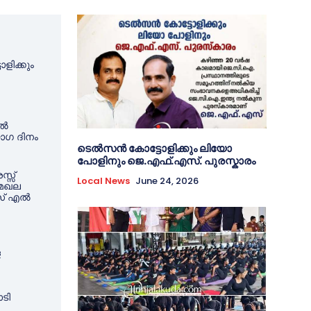
ിക്കും
ിൽ
ോഗ ദിനം
ടെൽസൻ കോട്ടോളിക്കും ലിയോ
പോളിനും ജെ.എഫ്.എസ്. പുരസ്കാരം
്സ്
Local News
June 24, 2026
മേഖല
എസ് എൽ
െ
ടി