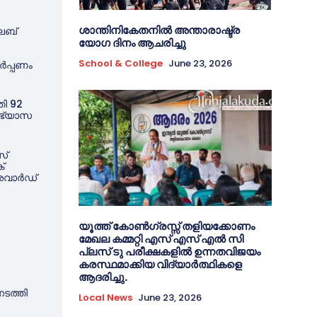
ശാന്തിനികേതനിൽ അന്താരാഷ്ട്ര
്ലബ്
യോഗ ദിനം ആചരിച്ചു
School & College
June 23, 2026
ർപ്പണം
തി 92
ഭ്യാസ
സ്
്
അവാർഡ്
യൂത്ത് കോൺഗ്രസ്സ് തളിയക്കോണം
മേഖല കമ്മറ്റി എസ് എസ് എൽ സി
പ്ലസ് ടു പരീക്ഷകളിൽ ഉന്നതവിജയം
കരസ്ഥമാക്കിയ വിദ്യാർത്ഥികളെ
ആദരിച്ചു.
ടത്തി
Local News
June 23, 2026