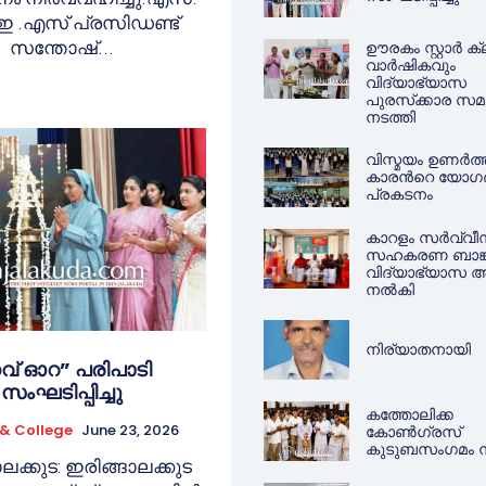
 .എസ് പ്രസിഡണ്ട്
ഊരകം സ്റ്റാർ ക
സന്തോഷ്...
വാർഷികവും
വിദ്യാഭ്യാസ
പുരസ്‌ക്കാര സമ
നടത്തി
വിസ്മയം ഉണർത്
കാരൻറെ യോഗ
പ്രകടനം
കാറളം സർവ്വീ
സഹകരണ ബാങ്ക
വിദ്യാഭ്യാസ 
നൽകി
നിര്യാതനായി
വ് ഓറ” പരിപാടി
സംഘടിപ്പിച്ചു
കത്തോലിക്ക
 & College
June 23, 2026
കോൺഗ്രസ്
കുടുബസംഗമം ന
ലക്കുട: ഇരിങ്ങാലക്കുട