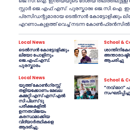
ജെ.സി.ഐ. ഇന്ത്യയുടെ ദേശീയ തലത്തിലുള്
സ്റ്റാർ ജെ.എഫ്.എസ്. പുരസ്കാരo ജെ.സി.ഐ. ഇ
പ്രസിഡന്റുമാരായ ടെൽസൻ കോട്ടോളിക്കും ലിയ
എറണാംകുളത്ത് വെച്ച് നടന്ന കോൺഫ്രൻസിൽ വ
Local News
School & C
ടെൽസൻ കോട്ടോളിക്കും
ശാന്തിനിക
ലിയോ പോളിനും
അന്താരാഷ്ട
ജെ.എഫ്.എസ്.
ആചരിച്ചു
പുരസ്കാരം
Local News
School & C
യൂത്ത് കോൺഗ്രസ്സ്
“നവ് ഓറ” പ
തളിയക്കോണം മേഖല
സംഘടിപ്പിച്ച
കമ്മറ്റി എസ് എസ് എൽ
സി പ്ലസ് ടു
പരീക്ഷകളിൽ
ഉന്നതവിജയം
കരസ്ഥമാക്കിയ
വിദ്യാർത്ഥികളെ
ആദരിച്ചു.