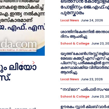
ടെൽസൻ കോട്ടോളിക്
പോളിനും ജെ.എഫ്.എ
പുരസ്കാരം
Local News
June 24, 2026
ശാന്തിനികേതനിൽ അന്താര
ദിനം ആചരിച്ചു
School & College
June 23, 2
യൂത്ത് കോൺഗ്രസ്സ് തളി
മേഖല കമ്മറ്റി എസ് എസ്
പ്ലസ് ടു പരീക്ഷകളിൽ ഉന
ും ലിയോ
കരസ്ഥമാക്കിയ വിദ്യാർത്
ആദരിച്ചു.
്.
Local News
June 23, 2026
“നവ് ഓറ” പരിപാടി സംഘടിപ്
School & College
June 23, 2
ഊരകം സ്റ്റാർ ക്ലബ് വാർ