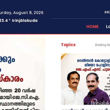
urday, August 8, 2026
BRE
23.4
Irinjālakuda
C
HOME
L
Topics
Breaking N