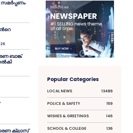
ര സമർപ്പണം
രൻറെ
026
ണ ബാങ്ക്
നൽകി
Popular Categories
LOCAL NEWS
13489
POLICE & SAFETY
159
WISHES & GREETINGS
146
SCHOOL & COLLEGE
136
കരണ ക്ലാസ്