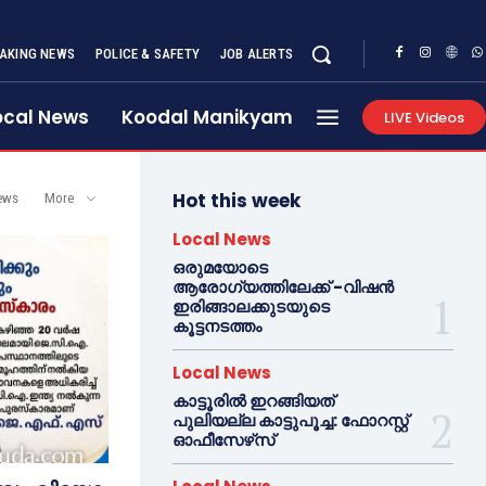
AKING NEWS
POLICE & SAFETY
JOB ALERTS
ocal News
Koodal Manikyam
LIVE Videos
Hot this week
ews
More
Local News
ഒരുമയോടെ
ആരോഗ്യത്തിലേക്ക് -വിഷന്‍
ഇരിങ്ങാലക്കുടയുടെ
കൂട്ടനടത്തം
Local News
കാട്ടൂരില്‍ ഇറങ്ങിയത്
പുലിയല്ല കാട്ടുപൂച്ച: ഫോറസ്റ്റ്
ഓഫീസേഴ്‌സ്