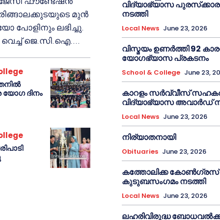
ള ജേസി ഫൗണ്ടേഷൻ
വിദ്യാഭ്യാസ പുരസ്‌ക്കാ
നടത്തി
രിങ്ങാലക്കുടയുടെ മുൻ
ോ പോളിനും ലഭിച്ചു.
Local News
June 23, 2026
െച്ച് ജെ.സി.ഐ....
വിസ്മയം ഉണർത്തി 92 കാ
യോഗഭ്യാസ പ്രകടനം
ollege
School & College
June 23, 2
േതനിൽ
കാറളം സർവ്വീസ് സഹകര
്ര യോഗ ദിനം
വിദ്യാഭ്യാസ അവാർഡ് 
Local News
June 23, 2026
ollege
നിര്യാതനായി
രിപാടി
Obituaries
June 23, 2026
ു
കത്തോലിക്ക കോൺഗ്രസ്
കുടുബസംഗമം നടത്തി
Local News
June 23, 2026
ലഹരിവിരുദ്ധ ബോധവൽക്