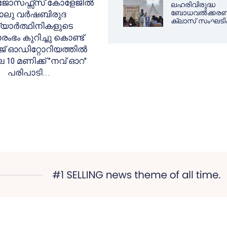
 ജോസഫ്സ്സ് കോളേജിൽ
ലഹരിവിരുദ്ധ
ബോധവൽക്കര
ാലു വർഷബിരുദ
ക്ലാസ് സംഘടിപ്പ
്യാർത്ഥിനികളുടെ
രംഭം കുറിച്ചു കൊണ്ട്
് ഓഡിറ്റോറിയത്തിൽ
 10 മണിക്ക് "നവ് ഓറ"
പരിപാടി...