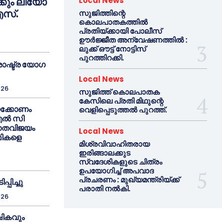
കും ലിയോ
Local News
സ്.
സുജിത്തിന്റെ
കൊലപാതകത്തില്‍
പ്രതിയ്ക്കായി പോലീസ്
ഊര്‍ജ്ജീത അന്വേഷണത്തില്‍ :
ലുക്ക് ഔട്ട് നോട്ടിസ്
പുറത്തിറക്കി.
ാഷ്ട്ര യോഗ
Local News
026
സുജിത്ത് കൊലപാതക
കേസിലെ പ്രതി മിഥുന്റെ
യക്കോണം
വെളിപ്പെടുത്തല്‍ പുറത്ത്.
 എൽ സി
്നതവിജയം
Local News
ഥികളെ
മിശ്രവിവാഹിതരായ
ഇരിങ്ങാലക്കുട
സ്വദേശികളുടെ ചിത്രം
ഉപയോഗിച്ച് അപവാദ
പ്രചരണം : മുഖ്യമന്ത്രിയ്ക്ക്
പിച്ചു
പരാതി നല്‍കി.
026
ഷികവും