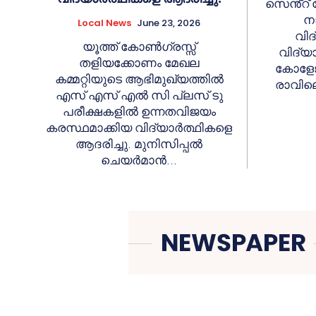
സെൻ്റ്
ന
Local News
June 23, 2026
വിദ
യൂത്ത് കോൺഗ്രസ്സ്
വിദ്യാ
തളിയക്കോണം മേഖല
കോളേജ
കമ്മറ്റിയുടെ ആഭിമുഖ്യത്തിൽ
രാവിലെ
എസ് എസ് എൽ സി പ്ലസ് ടു
പരീക്ഷകളിൽ ഉന്നതവിജയം
കരസ്ഥമാക്കിയ വിദ്യാർത്ഥികളെ
ആദരിച്ചു. മുനിസിപ്പൽ
ചെയർമാൻ...