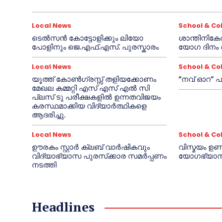
Local News
School & Co
ടെൽസൻ കോട്ടോളിക്കും ലിയോ
ശാന്തിനികേ
പോളിനും ജെ.എഫ്.എസ്. പുരസ്കാരം
യോഗ ദിനം 
Local News
School & Co
യൂത്ത് കോൺഗ്രസ്സ് തളിയക്കോണം
“നവ് ഓറ” പര
മേഖല കമ്മറ്റി എസ് എസ് എൽ സി
പ്ലസ് ടു പരീക്ഷകളിൽ ഉന്നതവിജയം
കരസ്ഥമാക്കിയ വിദ്യാർത്ഥികളെ
ആദരിച്ചു.
Local News
School & Co
ഊരകം സ്റ്റാർ ക്ലബ് വാർഷികവും
വിസ്മയം ഉ
വിദ്യാഭ്യാസ പുരസ്‌ക്കാര സമർപ്പണം
യോഗഭ്യാസ
നടത്തി
Headlines