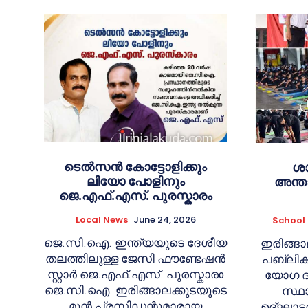
ടെൽസൻ കോട്ടോളിക്കും
ശാ
ലിയോ പോളിനും
അന്ത
ജെ.എഫ്.എസ്. പുരസ്കാരം
Local News
June 24, 2026
School
ജെ.സി.ഐ. ഇന്ത്യയുടെ ദേശീയ
ഇരിങ്ങാ
തലത്തിലുള്ള ജേസി ഫൗണ്ടേഷൻ
പബ്ലിക്
സ്റ്റാർ ജെ.എഫ്.എസ്. പുരസ്കാരo
യോഗ ദി
ജെ.സി.ഐ. ഇരിങ്ങാലക്കുടയുടെ
സ്ഥാ
മുൻ പ്രസിഡന്റുമാരായ
ഉദ്ഘാടന