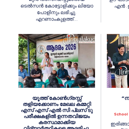
ടെൽസൻ കോട്ടോളിക്കും ലിയോ
എൻ .ഇ
പോളിനും ലഭിച്ചു.
എറണാംകുളത്ത്...
യൂത്ത് കോൺഗ്രസ്സ്
“ന
തളിയക്കോണം മേഖല കമ്മറ്റി
എസ് എസ് എൽ സി പ്ലസ് ടു
School
പരീക്ഷകളിൽ ഉന്നതവിജയം
കരസ്ഥമാക്കിയ
ഇരിങ്ങാ
വിദ്യാർത്ഥികളെ ആദരിച്ചു.