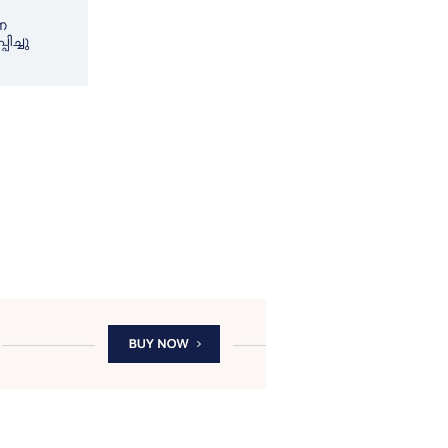
ണ
ിച്ചു