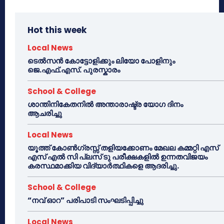
Hot this week
Local News
ടെൽസൻ കോട്ടോളിക്കും ലിയോ പോളിനും
ജെ.എഫ്.എസ്. പുരസ്കാരം
School & College
ശാന്തിനികേതനിൽ അന്താരാഷ്ട്ര യോഗ ദിനം
ആചരിച്ചു
Local News
യൂത്ത് കോൺഗ്രസ്സ് തളിയക്കോണം മേഖല കമ്മറ്റി എസ്
എസ് എൽ സി പ്ലസ് ടു പരീക്ഷകളിൽ ഉന്നതവിജയം
കരസ്ഥമാക്കിയ വിദ്യാർത്ഥികളെ ആദരിച്ചു.
School & College
“നവ് ഓറ” പരിപാടി സംഘടിപ്പിച്ചു
Local News