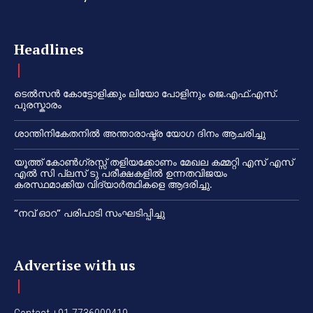
Headlines
ടെൽസൻ കോട്ടോളിക്കും ലിയോ പോളിനും ജെ.എഫ്.എസ്.
പുരസ്കാരം
ശാന്തിനികേതനിൽ അന്താരാഷ്ട്ര യോഗ ദിനം ആചരിച്ചു
യൂത്ത് കോൺഗ്രസ്സ് തളിയക്കോണം മേഖല കമ്മറ്റി എസ് എസ്
എൽ സി പ്ലസ് ടു പരീക്ഷകളിൽ ഉന്നതവിജയം
കരസ്ഥമാക്കിയ വിദ്യാർത്ഥികളെ ആദരിച്ചു.
“നവ് ഓറ” പരിപാടി സംഘടിപ്പിച്ചു
Advertise with us