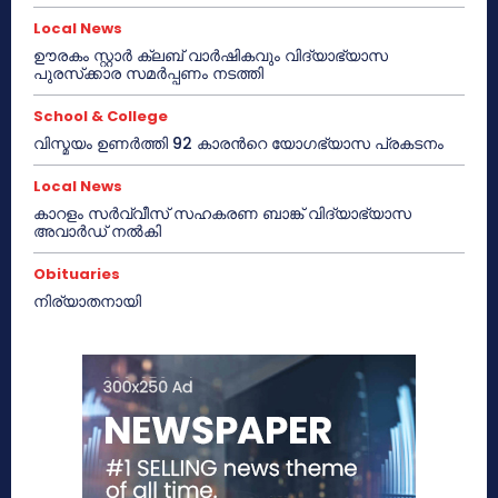
Local News
ഊരകം സ്റ്റാർ ക്ലബ് വാർഷികവും വിദ്യാഭ്യാസ
പുരസ്‌ക്കാര സമർപ്പണം നടത്തി
School & College
വിസ്മയം ഉണർത്തി 92 കാരൻറെ യോഗഭ്യാസ പ്രകടനം
Local News
കാറളം സർവ്വീസ് സഹകരണ ബാങ്ക് വിദ്യാഭ്യാസ
അവാർഡ് നൽകി
Obituaries
നിര്യാതനായി