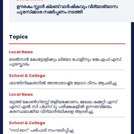
ഊരകം സ്റ്റാർ ക്ലബ് വാർഷികവും വിദ്യാഭ്യാസ
പുരസ്‌ക്കാര സമർപ്പണം നടത്തി
Topics
Local News
ടെൽസൻ കോട്ടോളിക്കും ലിയോ പോളിനും ജെ.എഫ്.എസ്.
പുരസ്കാരം
School & College
ശാന്തിനികേതനിൽ അന്താരാഷ്ട്ര യോഗ ദിനം ആചരിച്ചു
Local News
യൂത്ത് കോൺഗ്രസ്സ് തളിയക്കോണം മേഖല കമ്മറ്റി എസ്
എസ് എൽ സി പ്ലസ് ടു പരീക്ഷകളിൽ ഉന്നതവിജയം
കരസ്ഥമാക്കിയ വിദ്യാർത്ഥികളെ ആദരിച്ചു.
School & College
“നവ് ഓറ” പരിപാടി സംഘടിപ്പിച്ചു