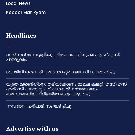
Local News
Koodal Manikyam
Headlines
ടെൽസൻ കോട്ടോളിക്കും ലിയോ പോളിനും ജെ.എഫ്.എസ്.
പുരസ്കാരം
ശാന്തിനികേതനിൽ അന്താരാഷ്ട്ര യോഗ ദിനം ആചരിച്ചു
യൂത്ത് കോൺഗ്രസ്സ് തളിയക്കോണം മേഖല കമ്മറ്റി എസ് എസ്
എൽ സി പ്ലസ് ടു പരീക്ഷകളിൽ ഉന്നതവിജയം
കരസ്ഥമാക്കിയ വിദ്യാർത്ഥികളെ ആദരിച്ചു.
“നവ് ഓറ” പരിപാടി സംഘടിപ്പിച്ചു
Advertise with us