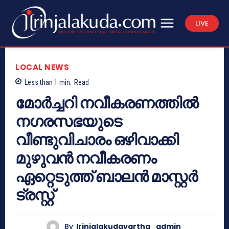
LIVE
LOCAL NEWS
Less than 1
min.
Read
മോര്‍ച്ചറി നവീകരണത്തില്‍
നഗരസഭയുടെ
വീണ്ടുവിചാരം ഒഴിവാക്കി
മുഴുവന്‍ നവീകരണം
ഏറ്റെടുത്ത് ബാലന്‍ മാസ്റ്റര്‍
ട്രസ്റ്റ്
By
Irinjalakudavartha_admin