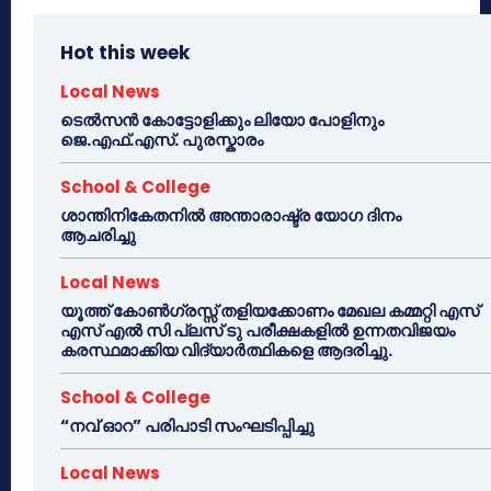
Hot this week
Local News
ടെൽസൻ കോട്ടോളിക്കും ലിയോ പോളിനും
ജെ.എഫ്.എസ്. പുരസ്കാരം
School & College
ശാന്തിനികേതനിൽ അന്താരാഷ്ട്ര യോഗ ദിനം
ആചരിച്ചു
Local News
യൂത്ത് കോൺഗ്രസ്സ് തളിയക്കോണം മേഖല കമ്മറ്റി എസ്
എസ് എൽ സി പ്ലസ് ടു പരീക്ഷകളിൽ ഉന്നതവിജയം
കരസ്ഥമാക്കിയ വിദ്യാർത്ഥികളെ ആദരിച്ചു.
School & College
“നവ് ഓറ” പരിപാടി സംഘടിപ്പിച്ചു
Local News