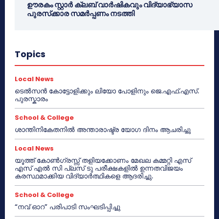
ഊരകം സ്റ്റാർ ക്ലബ് വാർഷികവും വിദ്യാഭ്യാസ
പുരസ്‌ക്കാര സമർപ്പണം നടത്തി
Topics
Local News
ടെൽസൻ കോട്ടോളിക്കും ലിയോ പോളിനും ജെ.എഫ്.എസ്.
പുരസ്കാരം
School & College
ശാന്തിനികേതനിൽ അന്താരാഷ്ട്ര യോഗ ദിനം ആചരിച്ചു
Local News
യൂത്ത് കോൺഗ്രസ്സ് തളിയക്കോണം മേഖല കമ്മറ്റി എസ്
എസ് എൽ സി പ്ലസ് ടു പരീക്ഷകളിൽ ഉന്നതവിജയം
കരസ്ഥമാക്കിയ വിദ്യാർത്ഥികളെ ആദരിച്ചു.
School & College
“നവ് ഓറ” പരിപാടി സംഘടിപ്പിച്ചു