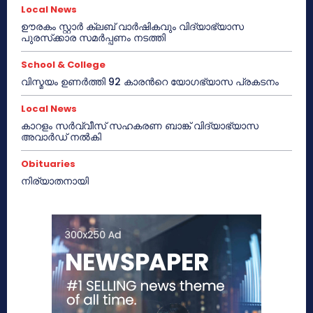
Local News
ഊരകം സ്റ്റാർ ക്ലബ് വാർഷികവും വിദ്യാഭ്യാസ
പുരസ്‌ക്കാര സമർപ്പണം നടത്തി
School & College
വിസ്മയം ഉണർത്തി 92 കാരൻറെ യോഗഭ്യാസ പ്രകടനം
Local News
കാറളം സർവ്വീസ് സഹകരണ ബാങ്ക് വിദ്യാഭ്യാസ
അവാർഡ് നൽകി
Obituaries
നിര്യാതനായി