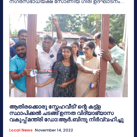
നഗരസഭാധ്യക്ഷ സോണിയ ഗിരി ഉദ്ഘാടനം...
ആതിരക്കൊരു സ്നേഹവീടി’ന്റെ കട്ട്ള
സ്ഥാപിക്കൽ ചടങ്ങ് ഉന്നത വിദ്യാഭ്യാസ
വകുപ്പ് മന്ത്രി ഡോ:ആർ.ബിന്ദു നിർവ്വഹിച്ചു
Local News
November 14, 2022