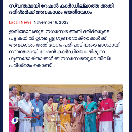
സ്വന്തമായി റേഷൻ കാർഡില്ലാത്ത അതി
ദരിദ്രർക്ക് അവകാശം അതിവേഗം
Local News
November 8, 2022
ഇരിങ്ങാലക്കുട: നഗരസഭ അതി ദരിദ്രരുടെ
പട്ടികയിൽ ഉൾപ്പെട്ട ഗുണഭോക്താക്കൾക്ക്
അവകാശം അതിവേഗം പരിപാടിയുടെ ഭാഗമായി
സ്വന്തമായി റേഷൻ കാർഡില്ലാതിരുന്ന
ഗുണഭോക്‌താക്കൾക്ക് നഗരസഭയുടെ തീവ്ര
പരിശ്രമം കൊണ്ട്...