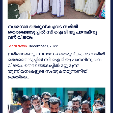
നഗരസഭ തെരുവ് കച്ചവട സമിതി
തെരഞ്ഞെടുപ്പിൽ സി ഐ ടി യു പാനലിനു
വൻ വിജയം
Local News
December 1, 2022
ഇരിങ്ങാലക്കുട :നഗരസഭ തെരുവ് കച്ചവട സമിതി
തെരഞ്ഞെടുപ്പിൽ സി ഐ ടി യു പാനലിനു വൻ
വിജയം. തെരഞ്ഞെടുപ്പിൽ മറ്റു മൂന്ന്
യൂണിയനുകളുടെ സംയുക്തമുന്നണിയ്
ക്കെതിരെ...