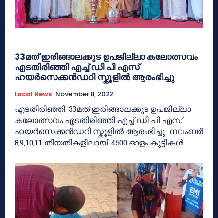
33മത് ഇരിങ്ങാലക്കുട ഉപജില്ലാ കലോത്സവം
എടതിരിഞ്ഞി എച്ച് ഡി പി എസ്
ഹയർസെക്കൻഡറി സ്കൂളിൽ ആരംഭിച്ചു
Local News
November 8, 2022
എടതിരിഞ്ഞി: 33മത് ഇരിങ്ങാലക്കുട ഉപജില്ലാ
കലോത്സവം എടതിരിഞ്ഞി എച്ച് ഡി പി എസ്
ഹയർസെക്കൻഡറി സ്കൂളിൽ ആരംഭിച്ചു. നവംബർ
8,9,10,11 തിയതികളിലായി 4500 ഓളം കുട്ടികൾ...