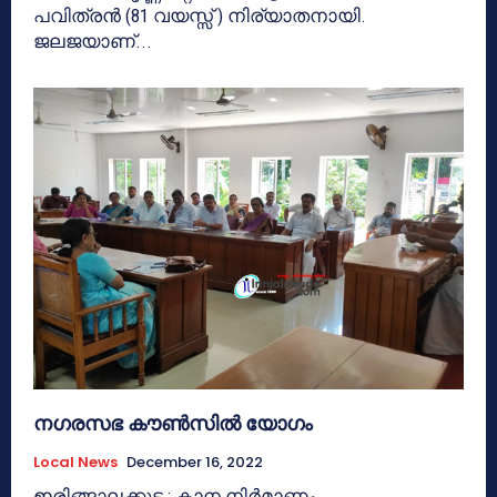
പവിത്രൻ (81 വയസ്സ് ) നിര്യാതനായി.
ജലജയാണ്...
നഗരസഭ കൗണ്‍സില്‍ യോഗം
Local News
December 16, 2022
ഇരിങ്ങാലക്കുട : കാന നിര്‍മാണം