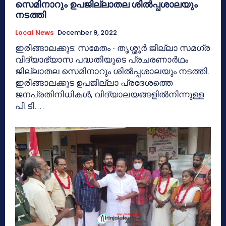
സെമിനാറും ഉപജില്ലാതല ശില്‍പ്പശാലയും
നടത്തി
Local News
December 9, 2022
ഇരിങ്ങാലക്കുട: സമേതം - തൃശ്ശൂർ ജില്ലാ സമഗ്ര
വിദ്യാഭ്യാസ പദ്ധതിയുടെ പ്രചരണാര്‍ഥം
ജില്ലാതല സെമിനാറും ശിൽപ്പശാലയും‍ നടത്തി.
ഇരിങ്ങാലക്കുട ഉപജില്ലാ പ്രദേശത്തെ
ജനപ്രതിനിധികൾ, വിദ്യാലയങ്ങളിൽനിന്നുള്ള
പി.ടി....