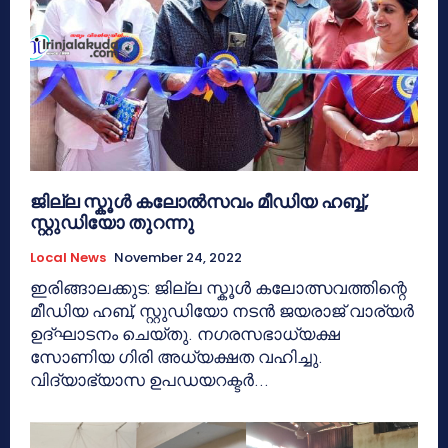
ജില്ല സ്കൂൾ കലോൽസവം മീഡിയ ഹബ്ബ്,
സ്റ്റുഡിയോ തുറന്നു
Local News
November 24, 2022
ഇരിങ്ങാലക്കുട: ജില്ല സ്കൂൾ കലോത്സവത്തിന്റെ
മീഡിയ ഹബ്, സ്റ്റുഡിയോ നടൻ ജയരാജ് വാര്യർ
ഉദ്ഘാടനം ചെയ്തു. നഗരസഭാധ്യക്ഷ
സോണിയ ഗിരി അധ്യക്ഷത വഹിച്ചു.
വിദ്യാഭ്യാസ ഉപഡയറക്ടർ...