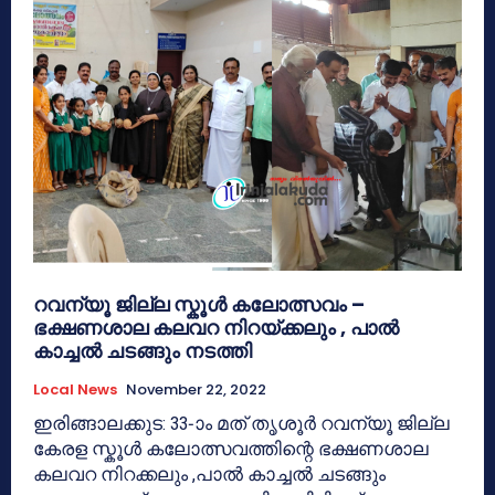
റവന്യൂ ജില്ല സ്കൂൾ കലോത്സവം –
ഭക്ഷണശാല കലവറ നിറയ്ക്കലും , പാൽ
കാച്ചൽ ചടങ്ങും നടത്തി
Local News
November 22, 2022
ഇരിങ്ങാലക്കുട: 33-ാം മത് തൃശൂർ റവന്യൂ ജില്ല
കേരള സ്കൂൾ കലോത്സവത്തിന്റെ ഭക്ഷണശാല
കലവറ നിറക്കലും ,പാൽ കാച്ചൽ ചടങ്ങും