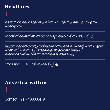
Headlines
ടെൽസൻ കോട്ടോളിക്കും ലിയോ പോളിനും ജെ.എഫ്.എസ്.
പുരസ്കാരം
ശാന്തിനികേതനിൽ അന്താരാഷ്ട്ര യോഗ ദിനം ആചരിച്ചു
യൂത്ത് കോൺഗ്രസ്സ് തളിയക്കോണം മേഖല കമ്മറ്റി എസ് എസ്
എൽ സി പ്ലസ് ടു പരീക്ഷകളിൽ ഉന്നതവിജയം
കരസ്ഥമാക്കിയ വിദ്യാർത്ഥികളെ ആദരിച്ചു.
“നവ് ഓറ” പരിപാടി സംഘടിപ്പിച്ചു
Advertise with us
Contact +91 7736000419