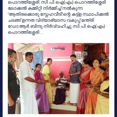
പൊറത്തിശ്ശേരി: സി.പി.ഐ(എം) പൊറത്തിശ്ശേരി
ലോക്കൽ കമ്മിറ്റി നിർമ്മിച്ച് നൽകുന്ന
'ആതിരക്കൊരു സ്നേഹവീടി'ന്റെ കട്ട്ള സ്ഥാപിക്കൽ
ചടങ്ങ് ഉന്നത വിദ്യാഭ്യാസ വകുപ്പ് മന്ത്രി
ഡോ:ആർ.ബിന്ദു നിർവ്വഹിച്ചു.സി.പി.ഐ(എം)
പൊറത്തിശ്ശേരി...