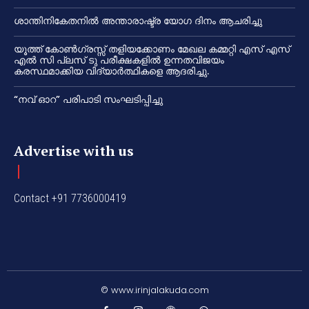
ശാന്തിനികേതനിൽ അന്താരാഷ്ട്ര യോഗ ദിനം ആചരിച്ചു
യൂത്ത് കോൺഗ്രസ്സ് തളിയക്കോണം മേഖല കമ്മറ്റി എസ് എസ്
എൽ സി പ്ലസ് ടു പരീക്ഷകളിൽ ഉന്നതവിജയം
കരസ്ഥമാക്കിയ വിദ്യാർത്ഥികളെ ആദരിച്ചു.
“നവ് ഓറ” പരിപാടി സംഘടിപ്പിച്ചു
Advertise with us
Contact +91 7736000419
© www.irinjalakuda.com