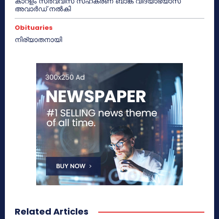
കാറളം സർവ്വീസ് സഹകരണ ബാങ്ക് വിദ്യാഭ്യാസ
അവാർഡ് നൽകി
Obituaries
നിര്യാതനായി
Related Articles