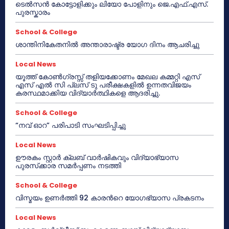
ടെൽസൻ കോട്ടോളിക്കും ലിയോ പോളിനും ജെ.എഫ്.എസ്.
പുരസ്കാരം
School & College
ശാന്തിനികേതനിൽ അന്താരാഷ്ട്ര യോഗ ദിനം ആചരിച്ചു
Local News
യൂത്ത് കോൺഗ്രസ്സ് തളിയക്കോണം മേഖല കമ്മറ്റി എസ്
എസ് എൽ സി പ്ലസ് ടു പരീക്ഷകളിൽ ഉന്നതവിജയം
കരസ്ഥമാക്കിയ വിദ്യാർത്ഥികളെ ആദരിച്ചു.
School & College
“നവ് ഓറ” പരിപാടി സംഘടിപ്പിച്ചു
Local News
ഊരകം സ്റ്റാർ ക്ലബ് വാർഷികവും വിദ്യാഭ്യാസ
പുരസ്‌ക്കാര സമർപ്പണം നടത്തി
School & College
വിസ്മയം ഉണർത്തി 92 കാരൻറെ യോഗഭ്യാസ പ്രകടനം
Local News