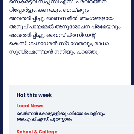
സെക്രട്ടറി സപ്ന സി.എസ്. പ്രവര്‍ത്തന
റിപ്പോര്‍ട്ടും, കണക്കും, ബഡ്ജറ്റും
അവതരിപ്പിച്ചു. ഭരണസമിതി അംഗങ്ങളായ
അനൂപ് പായമ്മല്‍ അനുശോചന പ്രമേയവും
അവതരിപ്പിച്ചു. വൈസ് പ്രസിഡന്റ്
കെ.സി.ഗംഗാധരന്‍ സ്വാഗതവും, രാധാ
സുബ്രഹ്മണ്യന്‍ നന്ദിയും പറഞ്ഞു.
Hot this week
Local News
ടെൽസൻ കോട്ടോളിക്കും ലിയോ പോളിനും
ജെ.എഫ്.എസ്. പുരസ്കാരം
School & College