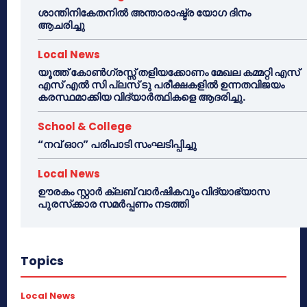
ശാന്തിനികേതനിൽ അന്താരാഷ്ട്ര യോഗ ദിനം
ആചരിച്ചു
Local News
യൂത്ത് കോൺഗ്രസ്സ് തളിയക്കോണം മേഖല കമ്മറ്റി എസ്
എസ് എൽ സി പ്ലസ് ടു പരീക്ഷകളിൽ ഉന്നതവിജയം
കരസ്ഥമാക്കിയ വിദ്യാർത്ഥികളെ ആദരിച്ചു.
School & College
“നവ് ഓറ” പരിപാടി സംഘടിപ്പിച്ചു
Local News
ഊരകം സ്റ്റാർ ക്ലബ് വാർഷികവും വിദ്യാഭ്യാസ
പുരസ്‌ക്കാര സമർപ്പണം നടത്തി
Topics
Local News