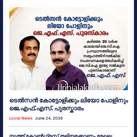
ടെൽസൻ കോട്ടോളിക്കും ലിയോ പോളിനും
ജെ.എഫ്.എസ്. പുരസ്കാരം
Local News
June 24, 2026
യൂത്ത് കോൺഗ്രസ്സ് തളിയക്കോണം മേഖല