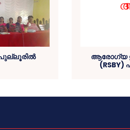
പുല്ലൂരില്‍
ആരോഗ്യ ഇന
.
(RSBY) പ