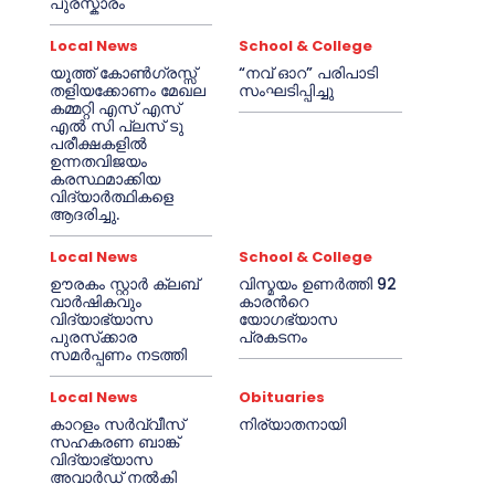
പുരസ്കാരം
Local News
School & College
യൂത്ത് കോൺഗ്രസ്സ്
“നവ് ഓറ” പരിപാടി
തളിയക്കോണം മേഖല
സംഘടിപ്പിച്ചു
കമ്മറ്റി എസ് എസ്
എൽ സി പ്ലസ് ടു
പരീക്ഷകളിൽ
ഉന്നതവിജയം
കരസ്ഥമാക്കിയ
വിദ്യാർത്ഥികളെ
ആദരിച്ചു.
Local News
School & College
ഊരകം സ്റ്റാർ ക്ലബ്
വിസ്മയം ഉണർത്തി 92
വാർഷികവും
കാരൻറെ
വിദ്യാഭ്യാസ
യോഗഭ്യാസ
പുരസ്‌ക്കാര
പ്രകടനം
സമർപ്പണം നടത്തി
Local News
Obituaries
കാറളം സർവ്വീസ്
നിര്യാതനായി
സഹകരണ ബാങ്ക്
വിദ്യാഭ്യാസ
അവാർഡ് നൽകി