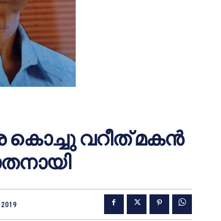
 കൊച്ചു വറീത് മകന്‍
ാതനായി
, 2019