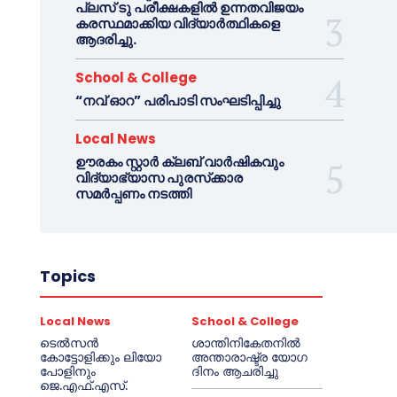
പ്ലസ് ടു പരീക്ഷകളിൽ ഉന്നതവിജയം
കരസ്ഥമാക്കിയ വിദ്യാർത്ഥികളെ
ആദരിച്ചു.
School & College
“നവ് ഓറ” പരിപാടി സംഘടിപ്പിച്ചു
Local News
ഊരകം സ്റ്റാർ ക്ലബ് വാർഷികവും
വിദ്യാഭ്യാസ പുരസ്‌ക്കാര
സമർപ്പണം നടത്തി
Topics
Local News
School & College
ടെൽസൻ
ശാന്തിനികേതനിൽ
കോട്ടോളിക്കും ലിയോ
അന്താരാഷ്ട്ര യോഗ
പോളിനും
ദിനം ആചരിച്ചു
ജെ.എഫ്.എസ്.