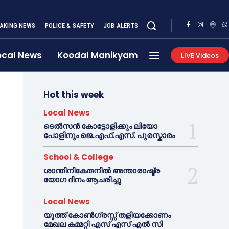
AKING NEWS
POLICE & SAFETY
JOB ALERTS
ocal News
Koodal Manikyam
LIVE Videos
Hot this week
Local News
ടെൽസൻ കോട്ടോളിക്കും ലിയോ
പോളിനും ജെ.എഫ്.എസ്. പുരസ്കാരം
School & College
ശാന്തിനികേതനിൽ അന്താരാഷ്ട്ര
യോഗ ദിനം ആചരിച്ചു
Local News
യൂത്ത് കോൺഗ്രസ്സ് തളിയക്കോണം
മേഖല കമ്മറ്റി എസ് എസ് എൽ സി