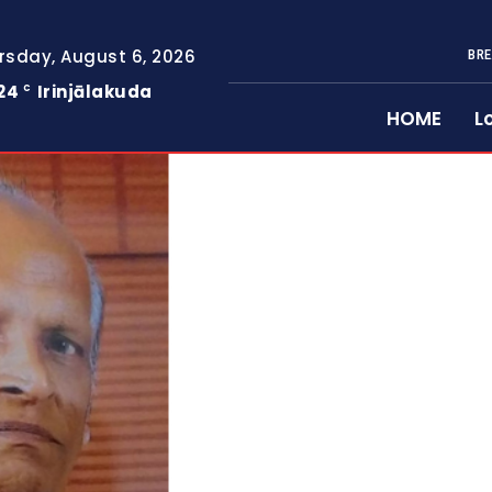
rsday, August 6, 2026
BRE
24
Irinjālakuda
C
HOME
L