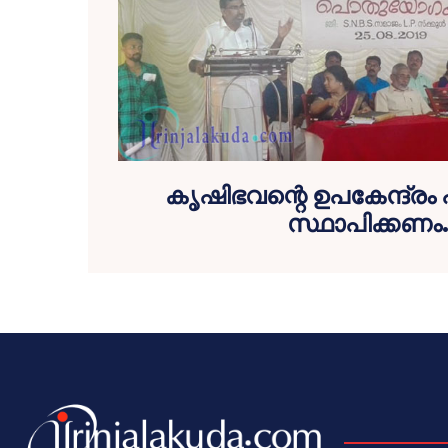
കൃഷിഭവന്റെ ഉപകേന്ദ്രം 
സ്ഥാപിക്കണം