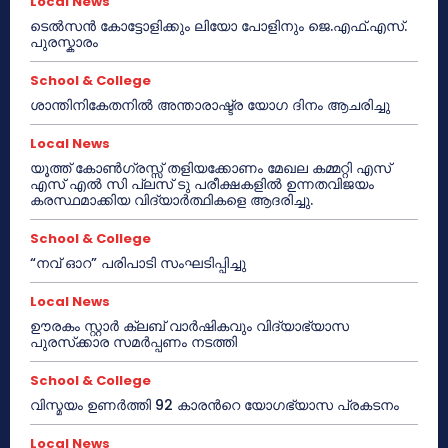
Local News
ടെൽസൻ കോട്ടോളിക്കും ലിയോ പോളിനും ജെ.എഫ്.എസ്.
പുരസ്കാരം
School & College
ശാന്തിനികേതനിൽ അന്താരാഷ്ട്ര യോഗ ദിനം ആചരിച്ചു
Local News
യൂത്ത് കോൺഗ്രസ്സ് തളിയക്കോണം മേഖല കമ്മറ്റി എസ്
എസ് എൽ സി പ്ലസ് ടു പരീക്ഷകളിൽ ഉന്നതവിജയം
കരസ്ഥമാക്കിയ വിദ്യാർത്ഥികളെ ആദരിച്ചു.
School & College
“നവ് ഓറ” പരിപാടി സംഘടിപ്പിച്ചു
Local News
ഊരകം സ്റ്റാർ ക്ലബ് വാർഷികവും വിദ്യാഭ്യാസ
പുരസ്‌ക്കാര സമർപ്പണം നടത്തി
School & College
വിസ്മയം ഉണർത്തി 92 കാരൻറെ യോഗഭ്യാസ പ്രകടനം
Local News