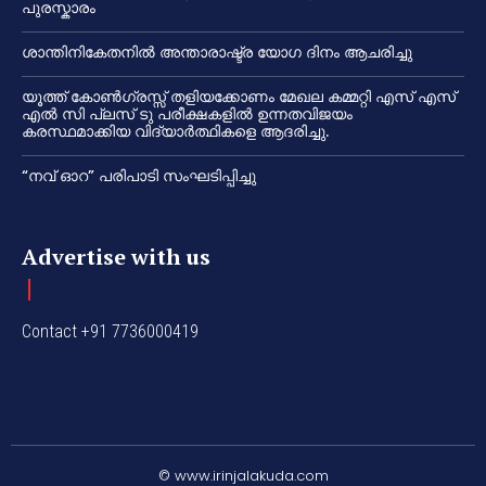
പുരസ്കാരം
ശാന്തിനികേതനിൽ അന്താരാഷ്ട്ര യോഗ ദിനം ആചരിച്ചു
യൂത്ത് കോൺഗ്രസ്സ് തളിയക്കോണം മേഖല കമ്മറ്റി എസ് എസ്
എൽ സി പ്ലസ് ടു പരീക്ഷകളിൽ ഉന്നതവിജയം
കരസ്ഥമാക്കിയ വിദ്യാർത്ഥികളെ ആദരിച്ചു.
“നവ് ഓറ” പരിപാടി സംഘടിപ്പിച്ചു
Advertise with us
Contact +91 7736000419
© www.irinjalakuda.com