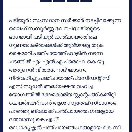
പടിയൂര്‍ : സംസ്ഥാന സര്‍ക്കാര്‍ നടപ്പിലാക്കുന്ന
ലൈഫ് സമ്പൂര്‍ണ്ണ ഭവനപദ്ധതിയുടെ
ഭാഗമായി പടിയൂര്‍ പഞ്ചായത്തിലെ
ഗുണഭോക്താക്കള്‍ക്ക് ആദ്യഘട്ട തുക
കൈമാറി.പഞ്ചായത്ത് ഹാളില്‍ നടന്ന
ചടങ്ങില്‍ എം എല്‍ എ പ്രൊഫ. കെ യു
അരുണന്‍ വിതരണോദ്ഘാടനം
നിര്‍വഹിച്ചു.പഞ്ചായത്ത് പ്രസിഡന്റ് സി
എസ് സുധന്‍ അദ്ധ്യക്ഷത വഹിച്ച
യോഗത്തില്‍ ക്ഷേമകാര്യ സ്റ്റാന്റംങ്ങ് കമ്മിറ്റി
ചെയര്‍പേഴ്‌സണ്‍ ആശ സുരേഷ് സ്വാഗതം
പറഞ്ഞു.ബ്ലോക്ക് പഞ്ചായത്തംഗങ്ങളായ
ലതവാസു.കെ എ,്
രാധാകൃഷ്ണന്‍,പഞ്ചായത്തംഗങ്ങളായ കെ സി