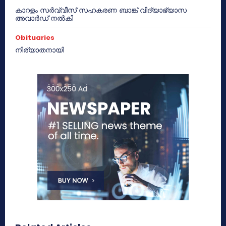
കാറളം സർവ്വീസ് സഹകരണ ബാങ്ക് വിദ്യാഭ്യാസ
അവാർഡ് നൽകി
Obituaries
നിര്യാതനായി