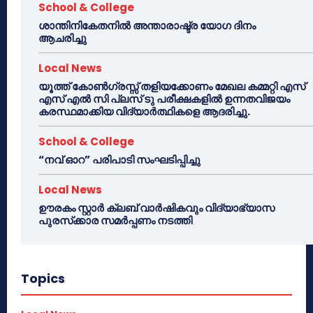
School & College
ശാന്തിനികേതനിൽ അന്താരാഷ്ട്ര യോഗ ദിനം
ആചരിച്ചു
Local News
യൂത്ത് കോൺഗ്രസ്സ് തളിയക്കോണം മേഖല കമ്മറ്റി എസ്
എസ് എൽ സി പ്ലസ് ടു പരീക്ഷകളിൽ ഉന്നതവിജയം
കരസ്ഥമാക്കിയ വിദ്യാർത്ഥികളെ ആദരിച്ചു.
School & College
“നവ് ഓറ” പരിപാടി സംഘടിപ്പിച്ചു
Local News
ഊരകം സ്റ്റാർ ക്ലബ് വാർഷികവും വിദ്യാഭ്യാസ
പുരസ്‌ക്കാര സമർപ്പണം നടത്തി
Topics