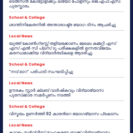
ടെൽസൻ കോട്ടോളിക്കും ലിയോ പോളിനും ജെ.എഫ്.എസ്.
പുരസ്കാരം
School & College
ശാന്തിനികേതനിൽ അന്താരാഷ്ട്ര യോഗ ദിനം ആചരിച്ചു
Local News
യൂത്ത് കോൺഗ്രസ്സ് തളിയക്കോണം മേഖല കമ്മറ്റി എസ്
എസ് എൽ സി പ്ലസ് ടു പരീക്ഷകളിൽ ഉന്നതവിജയം
കരസ്ഥമാക്കിയ വിദ്യാർത്ഥികളെ ആദരിച്ചു.
School & College
“നവ് ഓറ” പരിപാടി സംഘടിപ്പിച്ചു
Local News
ഊരകം സ്റ്റാർ ക്ലബ് വാർഷികവും വിദ്യാഭ്യാസ
പുരസ്‌ക്കാര സമർപ്പണം നടത്തി
School & College
വിസ്മയം ഉണർത്തി 92 കാരൻറെ യോഗഭ്യാസ പ്രകടനം
Local News
കാറളം സർവ്വീസ് സഹകരണ ബാങ്ക് വിദ്യാഭ്യാസ