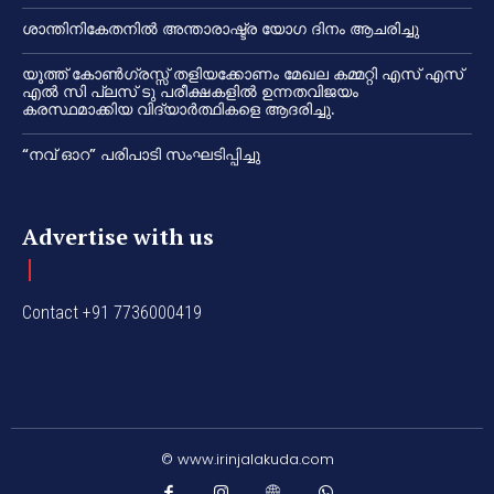
ശാന്തിനികേതനിൽ അന്താരാഷ്ട്ര യോഗ ദിനം ആചരിച്ചു
യൂത്ത് കോൺഗ്രസ്സ് തളിയക്കോണം മേഖല കമ്മറ്റി എസ് എസ്
എൽ സി പ്ലസ് ടു പരീക്ഷകളിൽ ഉന്നതവിജയം
കരസ്ഥമാക്കിയ വിദ്യാർത്ഥികളെ ആദരിച്ചു.
“നവ് ഓറ” പരിപാടി സംഘടിപ്പിച്ചു
Advertise with us
Contact +91 7736000419
© www.irinjalakuda.com