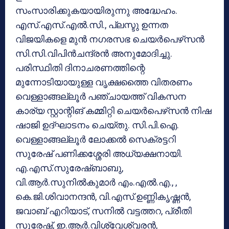
സംസാരിക്കുകയായിരുന്നു അദ്ധേഹം.
എസ്.എസ്.എല്‍.സി., പ്ലസ്ടു ഉന്നത
വിജയികളെ മുന്‍ നഗരസഭ ചെയര്‍പെഴ്‌സന്‍
സി.സി.വിപിന്‍ചന്ദ്രന്‍ അനുമോദിച്ചു.
പരിസ്ഥിതി ദിനാചരണത്തിന്റെ
മുന്നോടിയായുള്ള വൃക്ഷത്തൈ വിതരണം
വെള്ളാങ്ങല്ലൂര്‍ പഞ്ചായത്ത് വികസന
കാര്യ സ്റ്റാന്റിങ് കമ്മിറ്റി ചെയര്‍പെഴ്‌സന്‍ നിഷ
ഷാജി ഉദ്ഘാടനം ചെയ്തു. സി.പി.ഐ.
വെള്ളാങ്ങല്ലൂര്‍ ലോക്കല്‍ സെക്രട്ടറി
സുരേഷ് പണിക്കശ്ശേരി അധ്യക്ഷനായി.
എ.എസ്.സുരേഷ്ബാബു,
വി.ആര്‍.സുനില്‍കുമാര്‍ എം.എല്‍.എ., ,
കെ.ജി.ശിവാനന്ദന്‍, വി.എസ്.ഉണ്ണികൃഷ്ണന്‍,
ജവാബ് എറിയാട്, സനില്‍ വട്ടത്തറ, പ്രീതി
സുരേഷ്, ഇ.ആര്‍.വിശ്വേശ്വരന്‍,