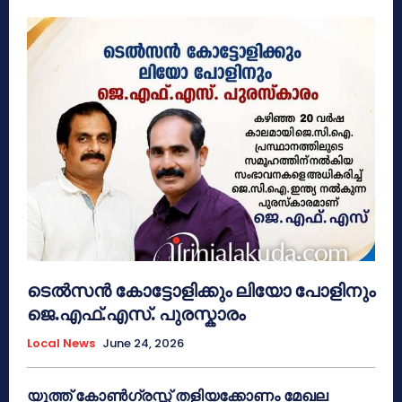
ടെൽസൻ കോട്ടോളിക്കും ലിയോ പോളിനും
ജെ.എഫ്.എസ്. പുരസ്കാരം
Local News
June 24, 2026
യൂത്ത് കോൺഗ്രസ്സ് തളിയക്കോണം മേഖല