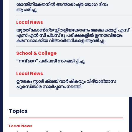
ശാന്തിനികേതനിൽ അന്താരാഷ്ട്ര യോഗ ദിനം
ആചരിച്ചു
Local News
യൂത്ത് കോൺഗ്രസ്സ് തളിയക്കോണം മേഖല കമ്മറ്റി എസ്
എസ് എൽ സി പ്ലസ് ടു പരീക്ഷകളിൽ ഉന്നതവിജയം
കരസ്ഥമാക്കിയ വിദ്യാർത്ഥികളെ ആദരിച്ചു.
School & College
“നവ് ഓറ” പരിപാടി സംഘടിപ്പിച്ചു
Local News
ഊരകം സ്റ്റാർ ക്ലബ് വാർഷികവും വിദ്യാഭ്യാസ
പുരസ്‌ക്കാര സമർപ്പണം നടത്തി
Topics
Local News