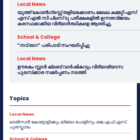
Local News
യൂത്ത് കോൺഗ്രസ്സ് തളിയക്കോണം മേഖല കമ്മറ്റി എസ്
എസ് എൽ സി പ്ലസ് ടു പരീക്ഷകളിൽ ഉന്നതവിജയം
കരസ്ഥമാക്കിയ വിദ്യാർത്ഥികളെ ആദരിച്ചു.
School & College
“നവ് ഓറ” പരിപാടി സംഘടിപ്പിച്ചു
Local News
ഊരകം സ്റ്റാർ ക്ലബ് വാർഷികവും വിദ്യാഭ്യാസ
പുരസ്‌ക്കാര സമർപ്പണം നടത്തി
Topics
Local News
ടെൽസൻ കോട്ടോളിക്കും ലിയോ പോളിനും ജെ.എഫ്.എസ്.
പുരസ്കാരം
School & College