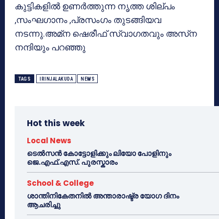
കുട്ടികളില്‍ ഉണര്‍ത്തുന്ന നൃത്ത ശില്പം
,സംഘഗാനം ,പ്രസംഗം തുടങ്ങിയവ
നടന്നു.അമ്‌ന ഷെരീഫ് സ്വാഗതവും അസ്‌ന
നന്ദിയും പറഞ്ഞു
TAGS
IRINJALAKUDA
NEWS
Hot this week
Local News
ടെൽസൻ കോട്ടോളിക്കും ലിയോ പോളിനും
ജെ.എഫ്.എസ്. പുരസ്കാരം
School & College
ശാന്തിനികേതനിൽ അന്താരാഷ്ട്ര യോഗ ദിനം
ആചരിച്ചു