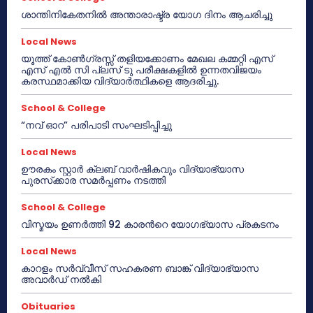
ശാന്തിനികേതനിൽ അന്താരാഷ്ട്ര യോഗ ദിനം ആചരിച്ചു
Local News
യൂത്ത് കോൺഗ്രസ്സ് തളിയക്കോണം മേഖല കമ്മറ്റി എസ്
എസ് എൽ സി പ്ലസ് ടു പരീക്ഷകളിൽ ഉന്നതവിജയം
കരസ്ഥമാക്കിയ വിദ്യാർത്ഥികളെ ആദരിച്ചു.
School & College
“നവ് ഓറ” പരിപാടി സംഘടിപ്പിച്ചു
Local News
ഊരകം സ്റ്റാർ ക്ലബ് വാർഷികവും വിദ്യാഭ്യാസ
പുരസ്‌ക്കാര സമർപ്പണം നടത്തി
School & College
വിസ്മയം ഉണർത്തി 92 കാരൻറെ യോഗഭ്യാസ പ്രകടനം
Local News
കാറളം സർവ്വീസ് സഹകരണ ബാങ്ക് വിദ്യാഭ്യാസ
അവാർഡ് നൽകി
Obituaries