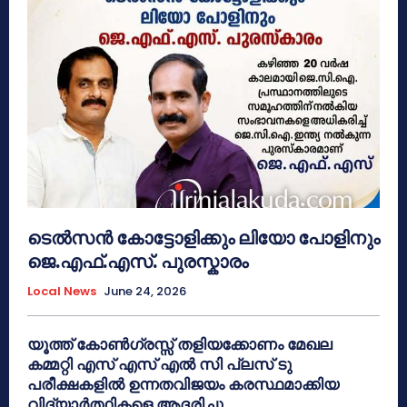
ടെൽസൻ കോട്ടോളിക്കും ലിയോ പോളിനും
ജെ.എഫ്.എസ്. പുരസ്കാരം
Local News
June 24, 2026
യൂത്ത് കോൺഗ്രസ്സ് തളിയക്കോണം മേഖല
കമ്മറ്റി എസ് എസ് എൽ സി പ്ലസ് ടു
പരീക്ഷകളിൽ ഉന്നതവിജയം കരസ്ഥമാക്കിയ
വിദ്യാർത്ഥികളെ ആദരിച്ചു.