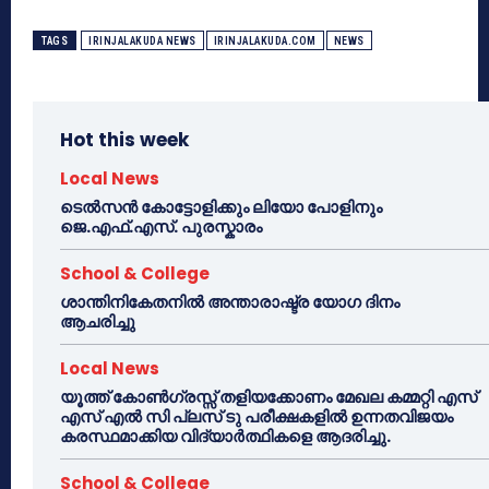
TAGS
IRINJALAKUDA NEWS
IRINJALAKUDA.COM
NEWS
Hot this week
Local News
ടെൽസൻ കോട്ടോളിക്കും ലിയോ പോളിനും
ജെ.എഫ്.എസ്. പുരസ്കാരം
School & College
ശാന്തിനികേതനിൽ അന്താരാഷ്ട്ര യോഗ ദിനം
ആചരിച്ചു
Local News
യൂത്ത് കോൺഗ്രസ്സ് തളിയക്കോണം മേഖല കമ്മറ്റി എസ്
എസ് എൽ സി പ്ലസ് ടു പരീക്ഷകളിൽ ഉന്നതവിജയം
കരസ്ഥമാക്കിയ വിദ്യാർത്ഥികളെ ആദരിച്ചു.
School & College