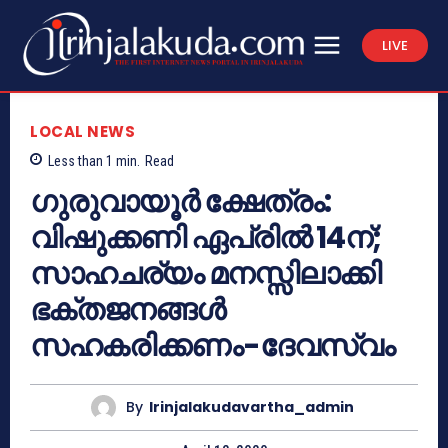
LIVE
LOCAL NEWS
Less than 1
min.
Read
ഗുരുവായൂർ ക്ഷേത്രം:
വിഷുക്കണി ഏപ്രിൽ 14ന്;
സാഹചര്യം മനസ്സിലാക്കി
ഭക്തജനങ്ങൾ
സഹകരിക്കണം-ദേവസ്വം
By
Irinjalakudavartha_admin