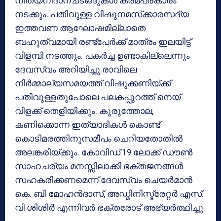
നിത്യനിദാനചടങ്ങുകൾ ക്രമപ്രകാരം
നടക്കും. പതിവുള്ള വിഷുനമസ്‌ക്കാരസദ്യ
ഇത്തവണ ആഘോഷമില്ലാതെ
ബഹുത്വമായി രണ്ട്പേർക്ക് മാത്രം ഇലയിട്ട്
വിളമ്പി നടത്തും. പകർച്ച ഉണ്ടാകില്ലെന്നും
ദേവസ്വം അറിയിച്ചു.രാവിലെ
നിർമ്മാല്യസമയത്ത് വിഷുക്കണിയ്ക്ക്
പതിവുള്ളതുപോലെ പലകപ്പുറത്ത് നെയ്
വിളക്ക് തെളിയിക്കും. കുരുത്തോല,
കണിക്കൊന്ന ഇത്യാദികൾ കൊണ്ട്
കൊടിമരത്തിനുസമീപം ചെറിയതോതിൽ
അലങ്കരിയ്ക്കും. കോവിഡ് 19 ലോക്ക് ഡൗൺ
സാഹചര്യം മനസ്സിലാക്കി ഭക്തജനങ്ങൾ
സഹകരിക്കണമെന്ന് ദേവസ്വം ചെയർമാൻ
കെ. ബി മോഹൻദാസ്, അഡ്മിനിസ്ട്രേറ്റർ എസ്.
വി ശിശിർ എന്നിവർ ഭക്തരോട് അഭ്യർത്ഥിച്ചു.