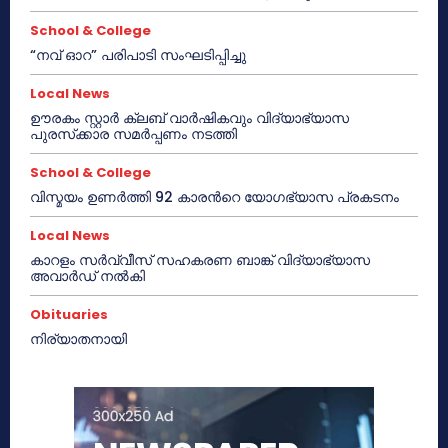
School & College
“നവ് ഓറ” പരിപാടി സംഘടിപ്പിച്ചു
Local News
ഊരകം സ്റ്റാർ ക്ലബ് വാർഷികവും വിദ്യാഭ്യാസ
പുരസ്‌ക്കാര സമർപ്പണം നടത്തി
School & College
വിസ്മയം ഉണർത്തി 92 കാരൻറെ യോഗഭ്യാസ പ്രകടനം
Local News
കാറളം സർവ്വീസ് സഹകരണ ബാങ്ക് വിദ്യാഭ്യാസ
അവാർഡ് നൽകി
Obituaries
നിര്യാതനായി