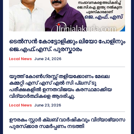
ടെൽസൻ കോട്ടോളിക്കും ലിയോ പോളിനും
ജെ.എഫ്.എസ്. പുരസ്കാരം
Local News
June 24, 2026
യൂത്ത് കോൺഗ്രസ്സ് തളിയക്കോണം മേഖല
കമ്മറ്റി എസ് എസ് എൽ സി പ്ലസ് ടു
പരീക്ഷകളിൽ ഉന്നതവിജയം കരസ്ഥമാക്കിയ
വിദ്യാർത്ഥികളെ ആദരിച്ചു.
Local News
June 23, 2026
ഊരകം സ്റ്റാർ ക്ലബ് വാർഷികവും വിദ്യാഭ്യാസ
പുരസ്‌ക്കാര സമർപ്പണം നടത്തി