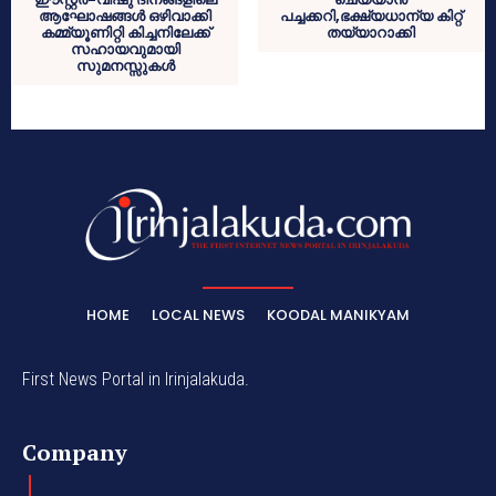
ആഘോഷങ്ങൾ ഒഴിവാക്കി
പച്ചക്കറി,ഭക്ഷ്യധാന്യ കിറ്റ്
കമ്മ്യൂണിറ്റി കിച്ചനിലേക്ക്
തയ്യാറാക്കി
സഹായവുമായി
സുമനസ്സുകൾ
HOME
LOCAL NEWS
KOODAL MANIKYAM
First News Portal in Irinjalakuda.
Company