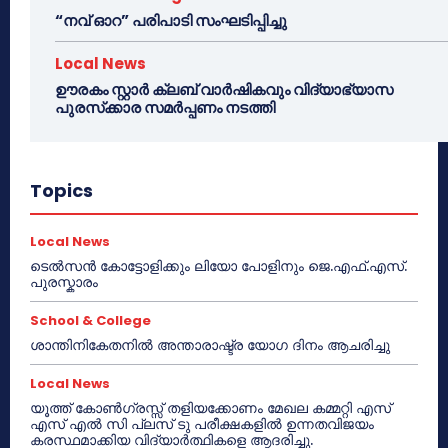
“നവ് ഓറ” പരിപാടി സംഘടിപ്പിച്ചു
Local News
ഊരകം സ്റ്റാർ ക്ലബ് വാർഷികവും വിദ്യാഭ്യാസ
പുരസ്‌ക്കാര സമർപ്പണം നടത്തി
Topics
Local News
ടെൽസൻ കോട്ടോളിക്കും ലിയോ പോളിനും ജെ.എഫ്.എസ്.
പുരസ്കാരം
School & College
ശാന്തിനികേതനിൽ അന്താരാഷ്ട്ര യോഗ ദിനം ആചരിച്ചു
Local News
യൂത്ത് കോൺഗ്രസ്സ് തളിയക്കോണം മേഖല കമ്മറ്റി എസ്
എസ് എൽ സി പ്ലസ് ടു പരീക്ഷകളിൽ ഉന്നതവിജയം
കരസ്ഥമാക്കിയ വിദ്യാർത്ഥികളെ ആദരിച്ചു.