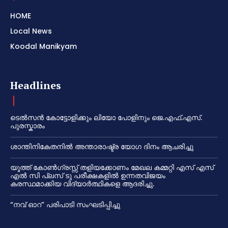
HOME
Local News
Koodal Manikyam
Headlines
ടെൽസൻ കോട്ടോളിക്കും ലിയോ പോളിനും ജെ.എഫ്.എസ്.
പുരസ്കാരം
ശാന്തിനികേതനിൽ അന്താരാഷ്ട്ര യോഗ ദിനം ആചരിച്ചു
യൂത്ത് കോൺഗ്രസ്സ് തളിയക്കോണം മേഖല കമ്മറ്റി എസ് എസ്
എൽ സി പ്ലസ് ടു പരീക്ഷകളിൽ ഉന്നതവിജയം
കരസ്ഥമാക്കിയ വിദ്യാർത്ഥികളെ ആദരിച്ചു.
“നവ് ഓറ” പരിപാടി സംഘടിപ്പിച്ചു