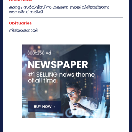
കാറളം സർവ്വീസ് സഹകരണ ബാങ്ക് വിദ്യാഭ്യാസ
അവാർഡ് നൽകി
Obituaries
നിര്യാതനായി