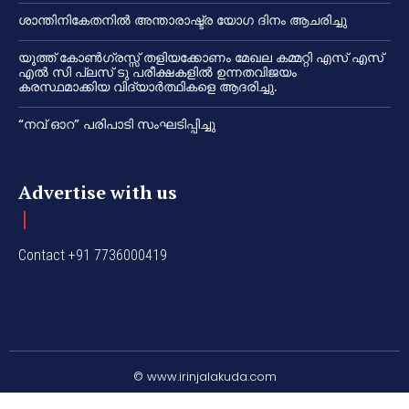
ശാന്തിനികേതനിൽ അന്താരാഷ്ട്ര യോഗ ദിനം ആചരിച്ചു
യൂത്ത് കോൺഗ്രസ്സ് തളിയക്കോണം മേഖല കമ്മറ്റി എസ് എസ്
എൽ സി പ്ലസ് ടു പരീക്ഷകളിൽ ഉന്നതവിജയം
കരസ്ഥമാക്കിയ വിദ്യാർത്ഥികളെ ആദരിച്ചു.
“നവ് ഓറ” പരിപാടി സംഘടിപ്പിച്ചു
Advertise with us
Contact +91 7736000419
© www.irinjalakuda.com