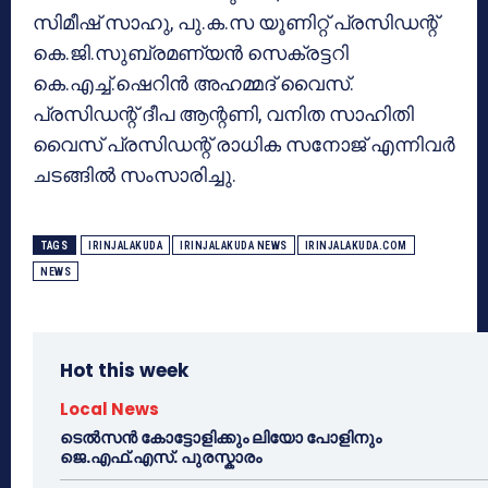
സിമീഷ് സാഹു, പു.ക.സ യൂണിറ്റ് പ്രസിഡന്റ്
കെ.ജി.സുബ്രമണ്യൻ സെക്രട്ടറി
കെ.എച്ച്.ഷെറിൻ അഹമ്മദ് വൈസ്.
പ്രസിഡന്റ് ദീപ ആന്റണി, വനിത സാഹിതി
വൈസ് പ്രസിഡന്റ് രാധിക സനോജ് എന്നിവർ
ചടങ്ങിൽ സംസാരിച്ചു.
TAGS
IRINJALAKUDA
IRINJALAKUDA NEWS
IRINJALAKUDA.COM
NEWS
Hot this week
Local News
ടെൽസൻ കോട്ടോളിക്കും ലിയോ പോളിനും
ജെ.എഫ്.എസ്. പുരസ്കാരം