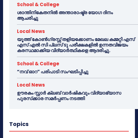
School & College
ശാന്തിനികേതനിൽ അന്താരാഷ്ട്ര യോഗ ദിനം
ആചരിച്ചു
Local News
യൂത്ത് കോൺഗ്രസ്സ് തളിയക്കോണം മേഖല കമ്മറ്റി എസ്
എസ് എൽ സി പ്ലസ് ടു പരീക്ഷകളിൽ ഉന്നതവിജയം
കരസ്ഥമാക്കിയ വിദ്യാർത്ഥികളെ ആദരിച്ചു.
School & College
“നവ് ഓറ” പരിപാടി സംഘടിപ്പിച്ചു
Local News
ഊരകം സ്റ്റാർ ക്ലബ് വാർഷികവും വിദ്യാഭ്യാസ
പുരസ്‌ക്കാര സമർപ്പണം നടത്തി
Topics