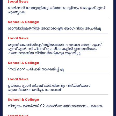
Local News
ടെൽസൻ കോട്ടോളിക്കും ലിയോ പോളിനും ജെ.എഫ്.എസ്.
പുരസ്കാരം
School & College
ശാന്തിനികേതനിൽ അന്താരാഷ്ട്ര യോഗ ദിനം ആചരിച്ചു
Local News
യൂത്ത് കോൺഗ്രസ്സ് തളിയക്കോണം മേഖല കമ്മറ്റി എസ്
എസ് എൽ സി പ്ലസ് ടു പരീക്ഷകളിൽ ഉന്നതവിജയം
കരസ്ഥമാക്കിയ വിദ്യാർത്ഥികളെ ആദരിച്ചു.
School & College
“നവ് ഓറ” പരിപാടി സംഘടിപ്പിച്ചു
Local News
ഊരകം സ്റ്റാർ ക്ലബ് വാർഷികവും വിദ്യാഭ്യാസ
പുരസ്‌ക്കാര സമർപ്പണം നടത്തി
School & College
വിസ്മയം ഉണർത്തി 92 കാരൻറെ യോഗഭ്യാസ പ്രകടനം
Local News