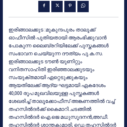
ഇരിങ്ങാലക്കുട :മുകുന്ദപുരം താലൂക്ക്
ഓഫീസിൽ പുതിയതായി ആരംഭിക്കുവാൻ
പോകുന്ന ലൈബ്രറിയിലേക്ക് പുസ്തകങ്ങൾ
സംഭാവന ചെയ്യുന്ന ദൗത്യം പു.ക.സ.
ഇരിങ്ങാലക്കുട ടൗൺ യുണിറ്റും
വനിതസാഹിതി ഇരിഞ്ഞാലക്കുടയും
സംയുക്തമായി ഏറ്റെടുക്കുകയും
ആയതിലേക്ക് ആദ്യ ഘട്ടമായി ഏകദേശം
40,000 രൂപ മുഖവിലയുള്ള പുസ്തകങ്ങൾ
ശേഖരിച്ച് താലൂക്കോഫീസ് അങ്കണത്തിൽ വച്ച്
തഹസിൽദർക്ക് കൈമാറി.ചടങ്ങിൽ
തഹസിൽദർ ഐ.ജെ മധുസൂദനൻ,അഡീ.
തഹസിൽദർ ശാന്തകുമാരി, ഡെ.തഹസിൽദർ