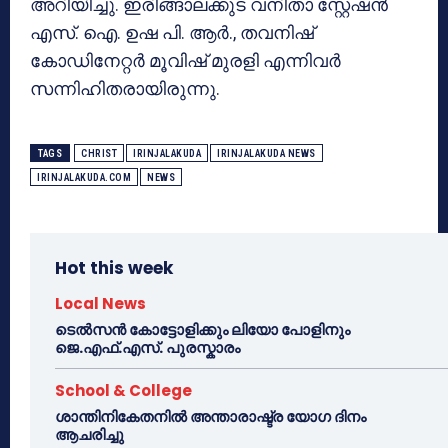
അറിയിച്ചു. ഇരിങ്ങാലക്കുട വനിതാ സ്റ്റേഷൻ
എസ്. ഐ. ഉഷ പി. ആർ., തവനിഷ്
കോഡിനേറ്റർ മൂവിഷ് മുരളി എന്നിവർ
സന്നിഹിതരായിരുന്നു.
TAGS
CHRIST
IRINJALAKUDA
IRINJALAKUDA NEWS
IRINJALAKUDA.COM
NEWS
Hot this week
Local News
ടെൽസൻ കോട്ടോളിക്കും ലിയോ പോളിനും
ജെ.എഫ്.എസ്. പുരസ്കാരം
School & College
ശാന്തിനികേതനിൽ അന്താരാഷ്ട്ര യോഗ ദിനം
ആചരിച്ചു