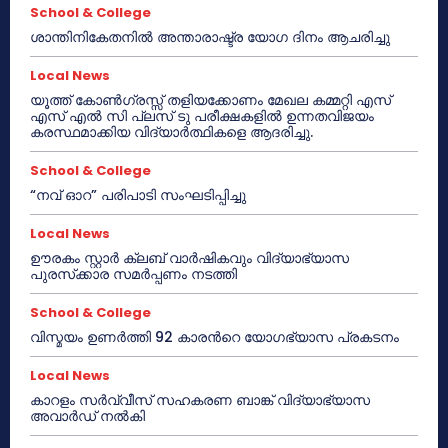
School & College
ശാന്തിനികേതനിൽ അന്താരാഷ്ട്ര യോഗ ദിനം ആചരിച്ചു
Local News
യൂത്ത് കോൺഗ്രസ്സ് തളിയക്കോണം മേഖല കമ്മറ്റി എസ്
എസ് എൽ സി പ്ലസ് ടു പരീക്ഷകളിൽ ഉന്നതവിജയം
കരസ്ഥമാക്കിയ വിദ്യാർത്ഥികളെ ആദരിച്ചു.
School & College
“നവ് ഓറ” പരിപാടി സംഘടിപ്പിച്ചു
Local News
ഊരകം സ്റ്റാർ ക്ലബ് വാർഷികവും വിദ്യാഭ്യാസ
പുരസ്‌ക്കാര സമർപ്പണം നടത്തി
School & College
വിസ്മയം ഉണർത്തി 92 കാരൻറെ യോഗഭ്യാസ പ്രകടനം
Local News
കാറളം സർവ്വീസ് സഹകരണ ബാങ്ക് വിദ്യാഭ്യാസ
അവാർഡ് നൽകി