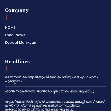
Company
HOME
Local News
Koodal Manikyam
Headlines
ടെൽസൻ കോട്ടോളിക്കും ലിയോ പോളിനും ജെ.എഫ്.എസ്.
പുരസ്കാരം
ശാന്തിനികേതനിൽ അന്താരാഷ്ട്ര യോഗ ദിനം ആചരിച്ചു
യൂത്ത് കോൺഗ്രസ്സ് തളിയക്കോണം മേഖല കമ്മറ്റി എസ് എസ്
എൽ സി പ്ലസ് ടു പരീക്ഷകളിൽ ഉന്നതവിജയം
കരസ്ഥമാക്കിയ വിദ്യാർത്ഥികളെ ആദരിച്ചു.