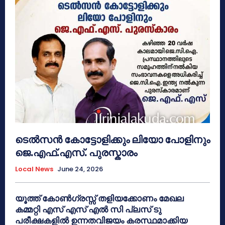
ടെൽസൻ കോട്ടോളിക്കും ലിയോ പോളിനും
ജെ.എഫ്.എസ്. പുരസ്കാരം
Local News
June 24, 2026
യൂത്ത് കോൺഗ്രസ്സ് തളിയക്കോണം മേഖല
കമ്മറ്റി എസ് എസ് എൽ സി പ്ലസ് ടു
പരീക്ഷകളിൽ ഉന്നതവിജയം കരസ്ഥമാക്കിയ