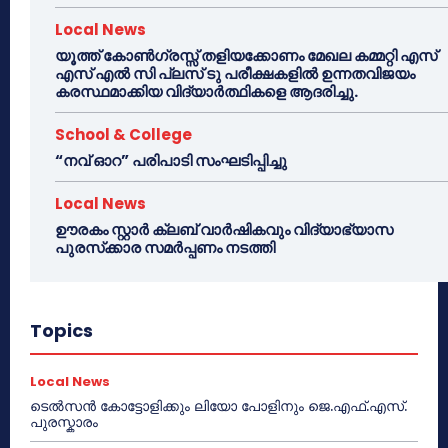
Local News
യൂത്ത് കോൺഗ്രസ്സ് തളിയക്കോണം മേഖല കമ്മറ്റി എസ്
എസ് എൽ സി പ്ലസ് ടു പരീക്ഷകളിൽ ഉന്നതവിജയം
കരസ്ഥമാക്കിയ വിദ്യാർത്ഥികളെ ആദരിച്ചു.
School & College
“നവ് ഓറ” പരിപാടി സംഘടിപ്പിച്ചു
Local News
ഊരകം സ്റ്റാർ ക്ലബ് വാർഷികവും വിദ്യാഭ്യാസ
പുരസ്‌ക്കാര സമർപ്പണം നടത്തി
Topics
Local News
ടെൽസൻ കോട്ടോളിക്കും ലിയോ പോളിനും ജെ.എഫ്.എസ്.
പുരസ്കാരം