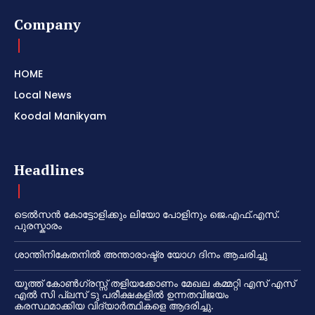
Company
HOME
Local News
Koodal Manikyam
Headlines
ടെൽസൻ കോട്ടോളിക്കും ലിയോ പോളിനും ജെ.എഫ്.എസ്.
പുരസ്കാരം
ശാന്തിനികേതനിൽ അന്താരാഷ്ട്ര യോഗ ദിനം ആചരിച്ചു
യൂത്ത് കോൺഗ്രസ്സ് തളിയക്കോണം മേഖല കമ്മറ്റി എസ് എസ്
എൽ സി പ്ലസ് ടു പരീക്ഷകളിൽ ഉന്നതവിജയം
കരസ്ഥമാക്കിയ വിദ്യാർത്ഥികളെ ആദരിച്ചു.