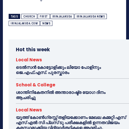
TAGS
CHURCH
FIRST
IRINJALAKUDA
IRINJALAKUDA NEWS
IRINJALAKUDA.COM
NEWS
Hot this week
Local News
ടെൽസൻ കോട്ടോളിക്കും ലിയോ പോളിനും
ജെ.എഫ്.എസ്. പുരസ്കാരം
School & College
ശാന്തിനികേതനിൽ അന്താരാഷ്ട്ര യോഗ ദിനം
ആചരിച്ചു
Local News
യൂത്ത് കോൺഗ്രസ്സ് തളിയക്കോണം മേഖല കമ്മറ്റി എസ്
എസ് എൽ സി പ്ലസ് ടു പരീക്ഷകളിൽ ഉന്നതവിജയം
കരസ്ഥമാക്കിയ വിദ്യാർത്ഥികളെ ആദരിച്ചു.