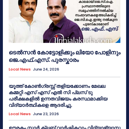
ടെൽസൻ കോട്ടോളിക്കും ലിയോ പോളിനും
ജെ.എഫ്.എസ്. പുരസ്കാരം
Local News
June 24, 2026
യൂത്ത് കോൺഗ്രസ്സ് തളിയക്കോണം മേഖല
കമ്മറ്റി എസ് എസ് എൽ സി പ്ലസ് ടു
പരീക്ഷകളിൽ ഉന്നതവിജയം കരസ്ഥമാക്കിയ
വിദ്യാർത്ഥികളെ ആദരിച്ചു.
Local News
June 23, 2026
ഊരകം സ്റ്റാർ ക്ലബ് വാർഷികവും വിദ്യാഭ്യാസ