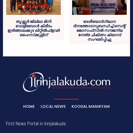
തൃശ്ശൂര്‍ ജില്ലാ മിനി
ദേശീയോദ്ഗ്രഥന
വോളിബോള്‍ കിരീടം
ദിനത്തോടനുബന്ധിച്ച് സെന്റ്
ഇരിങ്ങാലക്കുട ലിറ്റില്‍ഫ്‌ളവര്‍
ജോസഫ്‌സില്‍ സൗജന്യ
ഹൈസ്‌ക്കൂളിന്
നേത്ര ചികിത്സ ക്യാമ്പ്
സംഘടിപ്പിച്ചു
HOME
LOCAL NEWS
KOODAL MANIKYAM
First News Portal in Irinjalakuda.