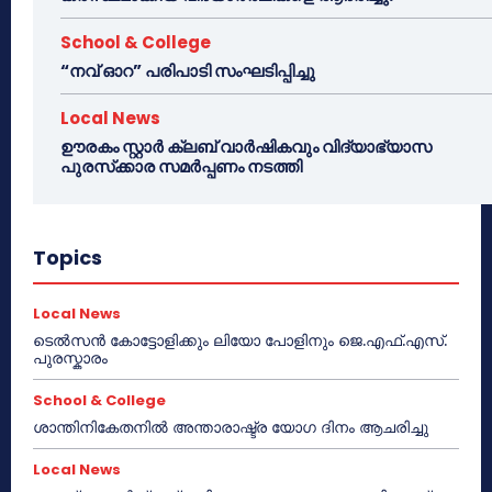
School & College
“നവ് ഓറ” പരിപാടി സംഘടിപ്പിച്ചു
Local News
ഊരകം സ്റ്റാർ ക്ലബ് വാർഷികവും വിദ്യാഭ്യാസ
പുരസ്‌ക്കാര സമർപ്പണം നടത്തി
Topics
Local News
ടെൽസൻ കോട്ടോളിക്കും ലിയോ പോളിനും ജെ.എഫ്.എസ്.
പുരസ്കാരം
School & College
ശാന്തിനികേതനിൽ അന്താരാഷ്ട്ര യോഗ ദിനം ആചരിച്ചു
Local News