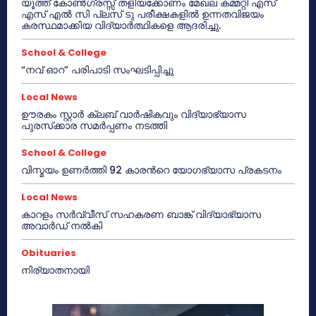
യൂത്ത് കോൺഗ്രസ്സ് തളിയക്കോണം മേഖല കമ്മറ്റി എസ്
എസ് എൽ സി പ്ലസ് ടു പരീക്ഷകളിൽ ഉന്നതവിജയം
കരസ്ഥമാക്കിയ വിദ്യാർത്ഥികളെ ആദരിച്ചു.
School & College
“നവ് ഓറ” പരിപാടി സംഘടിപ്പിച്ചു
Local News
ഊരകം സ്റ്റാർ ക്ലബ് വാർഷികവും വിദ്യാഭ്യാസ
പുരസ്‌ക്കാര സമർപ്പണം നടത്തി
School & College
വിസ്മയം ഉണർത്തി 92 കാരൻറെ യോഗഭ്യാസ പ്രകടനം
Local News
കാറളം സർവ്വീസ് സഹകരണ ബാങ്ക് വിദ്യാഭ്യാസ
അവാർഡ് നൽകി
Obituaries
നിര്യാതനായി