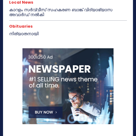
Local News
കാറളം സർവ്വീസ് സഹകരണ ബാങ്ക് വിദ്യാഭ്യാസ
അവാർഡ് നൽകി
Obituaries
നിര്യാതനായി