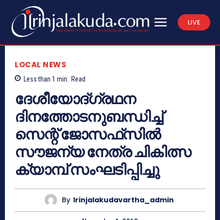
LIVE
LOCAL NEWS
Less than 1
min.
Read
ദേശീയോദ്ഗ്രഥന
ദിനത്തോടനുബന്ധിച്ച്
സെന്റ് ജോസഫ്‌സില്‍
സൗജന്യ നേത്ര ചികിത്സ
ക്യാമ്പ് സംഘടിപ്പിച്ചു
By
Irinjalakudavartha_admin