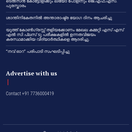
ടെൽസൻ കോട്ടോളിക്കും ലിയോ പോളിനും ജെ.എഫ്.എസ്.
പുരസ്കാരം
ശാന്തിനികേതനിൽ അന്താരാഷ്ട്ര യോഗ ദിനം ആചരിച്ചു
യൂത്ത് കോൺഗ്രസ്സ് തളിയക്കോണം മേഖല കമ്മറ്റി എസ് എസ്
എൽ സി പ്ലസ് ടു പരീക്ഷകളിൽ ഉന്നതവിജയം
കരസ്ഥമാക്കിയ വിദ്യാർത്ഥികളെ ആദരിച്ചു.
“നവ് ഓറ” പരിപാടി സംഘടിപ്പിച്ചു
Advertise with us
Contact +91 7736000419