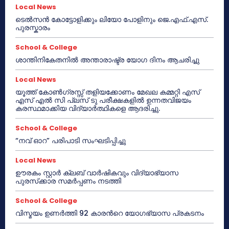
Local News
ടെൽസൻ കോട്ടോളിക്കും ലിയോ പോളിനും ജെ.എഫ്.എസ്.
പുരസ്കാരം
School & College
ശാന്തിനികേതനിൽ അന്താരാഷ്ട്ര യോഗ ദിനം ആചരിച്ചു
Local News
യൂത്ത് കോൺഗ്രസ്സ് തളിയക്കോണം മേഖല കമ്മറ്റി എസ്
എസ് എൽ സി പ്ലസ് ടു പരീക്ഷകളിൽ ഉന്നതവിജയം
കരസ്ഥമാക്കിയ വിദ്യാർത്ഥികളെ ആദരിച്ചു.
School & College
“നവ് ഓറ” പരിപാടി സംഘടിപ്പിച്ചു
Local News
ഊരകം സ്റ്റാർ ക്ലബ് വാർഷികവും വിദ്യാഭ്യാസ
പുരസ്‌ക്കാര സമർപ്പണം നടത്തി
School & College
വിസ്മയം ഉണർത്തി 92 കാരൻറെ യോഗഭ്യാസ പ്രകടനം