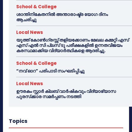
School & College
ശാന്തിനികേതനിൽ അന്താരാഷ്ട്ര യോഗ ദിനം
ആചരിച്ചു
Local News
യൂത്ത് കോൺഗ്രസ്സ് തളിയക്കോണം മേഖല കമ്മറ്റി എസ്
എസ് എൽ സി പ്ലസ് ടു പരീക്ഷകളിൽ ഉന്നതവിജയം
കരസ്ഥമാക്കിയ വിദ്യാർത്ഥികളെ ആദരിച്ചു.
School & College
“നവ് ഓറ” പരിപാടി സംഘടിപ്പിച്ചു
Local News
ഊരകം സ്റ്റാർ ക്ലബ് വാർഷികവും വിദ്യാഭ്യാസ
പുരസ്‌ക്കാര സമർപ്പണം നടത്തി
Topics