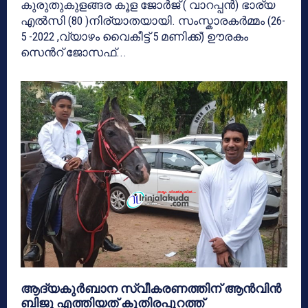
കുരുതുകുളങ്ങര കൂള ജോർജ് ( വാറപ്പൻ) ഭാര്യ
എൽസി (80 )നിര്യാതയായി. സംസ്കാരകർമ്മം (26-
5 -2022 ,വ്യാഴം വൈകീട്ട് 5 മണിക്ക്) ഊരകം
സെൻറ് ജോസഫ്...
ആദ്യകുര്‍ബാന സ്വീകരണത്തിന് ആന്‍വിന്‍
ബിജു എത്തിയത് കുതിരപ്പുറത്ത്