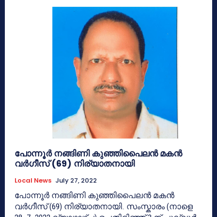
പോന്നൂർ നങ്ങിണി കുഞ്ഞിപൈലൻ മകൻ
വർഗീസ് (69) നിര്യാതനായി
Local News
July 27, 2022
പോന്നൂർ നങ്ങിണി കുഞ്ഞിപൈലൻ മകൻ
വർഗീസ് (69) നിര്യാതനായി. സംസ്കാരം (നാളെ