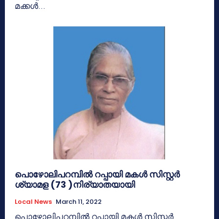
മക്കൾ...
പൊഴോലിപറമ്പിൽ റപ്പായി മകൾ സിസ്റ്റർ
ശ്യാമള (73 )നിര്യാതയായി
Local News
March 11, 2022
പൊഴോലിപറമ്പിൽ റപ്പായി മകൾ സിസ്റ്റർ