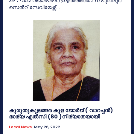
28- 7 -2022 വ്യാഴാഴ്ച) ഉച്ചതിരിഞ്ഞ് 3 ന് പുല്ലൂർ
സെൻറ് :സേവിയേഴ്സ്...
കുരുതുകുളങ്ങര കൂള ജോർജ് ( വാറപ്പൻ)
ഭാര്യ എൽസി (80 )നിര്യാതയായി
Local News
May 26, 2022