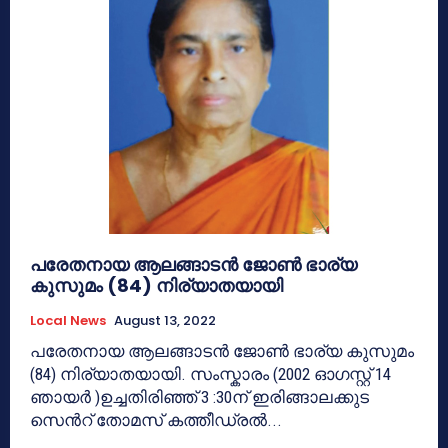
പരേതനായ ആലങ്ങാടൻ ജോൺ ഭാര്യ
കുസുമം (84) നിര്യാതയായി
Local News
August 13, 2022
പരേതനായ ആലങ്ങാടൻ ജോൺ ഭാര്യ കുസുമം
(84) നിര്യാതയായി. സംസ്കാരം (2002 ഓഗസ്റ്റ് 14
ഞായർ )ഉച്ചതിരിഞ്ഞ് 3 :30ന് ഇരിങ്ങാലക്കുട
സെൻറ് തോമസ് കത്തീഡ്രൽ...