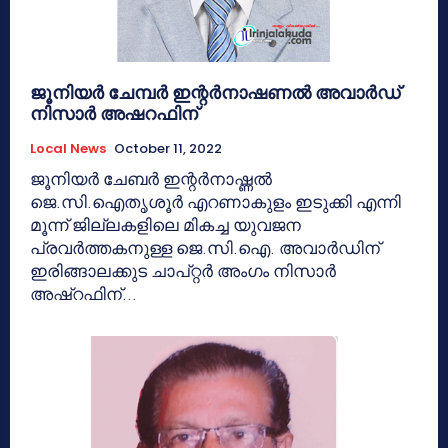
ജൂനിയർ ചേമ്പർ ഇന്റർനാഷണൽ അവാർഡ്
നിസാർ അഷറഫിന്
Local News
October 11, 2022
ജൂനിയർ ചേബർ ഇന്റർനാഷ്ണൽ
ജെ.സി.ഐതൃശൂർ എറണാകുളം ഇടുക്കി എന്നി
മൂന്ന് ജില്ലകളിലെ മികച്ച യുവജന
പ്രവർത്തകനുള്ള ജെ.സി.ഐ. അവാർഡിന്
ഇരിങ്ങാലക്കുട ചാപ്റ്റർ അംഗം നിസാർ
അഷ്റഫിന്...