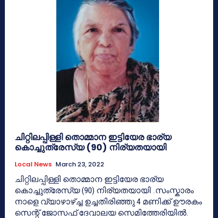
ചിറ്റിലപ്പിള്ളി തൊമ്മാന ഇട്ടിയേര ഭാര്യ
കൊച്ചുത്രേസ്യ (90) നിര്യതയായി
Local News
March 23, 2022
ചിറ്റിലപ്പിള്ളി തൊമ്മാന ഇട്ടിയേര ഭാര്യ
കൊച്ചുത്രേസ്യ (90) നിര്യതയായി .സംസ്കാരം
നാളെ വ്യാഴാഴ്‌ച്ച ഉച്ചതിരിഞ്ഞു 4 മണിക്ക് ഊരകം
സെന്റ് ജോസഫ് ദേവാലയ സെമിത്തേരിയിൽ.