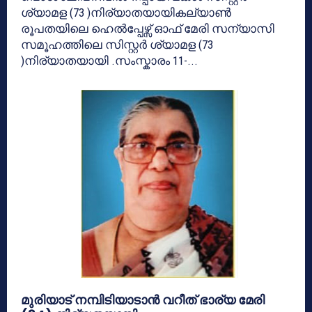
ശ്യാമള (73 )നിര്യാതയായികല്യാൺ
രൂപതയിലെ ഹെൽപ്പേഴ്സ് ഓഫ് മേരി സന്യാസി
സമൂഹത്തിലെ സിസ്റ്റർ ശ്യാമള (73
)നിര്യാതയായി .സംസ്കാരം 11-...
മുരിയാട് നമ്പിടിയാടാൻ വറീത് ഭാര്യ മേരി