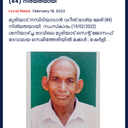
(84) നിര്യതയായി
Local News
February 18, 2022
മുരിയാട് നമ്പിടിയാടാൻ വറീത് ഭാര്യ മേരി (84)
നിര്യതയായി. സംസ്‌കാരം (19/02/2022)
ശനിയാഴ്ച്ച രാവിലെ മുരിയാട് സെന്റ് ജോസഫ്
ദേവാലയ സെമിത്തേരിയിൽ മക്കൾ ; ഷേർളി...