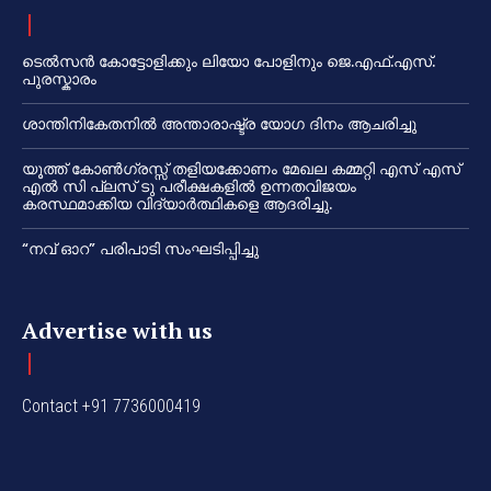
ടെൽസൻ കോട്ടോളിക്കും ലിയോ പോളിനും ജെ.എഫ്.എസ്.
പുരസ്കാരം
ശാന്തിനികേതനിൽ അന്താരാഷ്ട്ര യോഗ ദിനം ആചരിച്ചു
യൂത്ത് കോൺഗ്രസ്സ് തളിയക്കോണം മേഖല കമ്മറ്റി എസ് എസ്
എൽ സി പ്ലസ് ടു പരീക്ഷകളിൽ ഉന്നതവിജയം
കരസ്ഥമാക്കിയ വിദ്യാർത്ഥികളെ ആദരിച്ചു.
“നവ് ഓറ” പരിപാടി സംഘടിപ്പിച്ചു
Advertise with us
Contact +91 7736000419