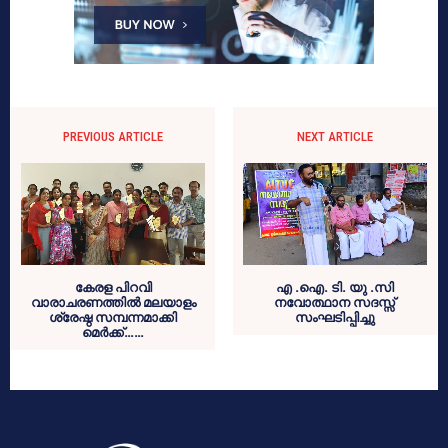
PREVIOUS ARTICLE
NEXT ARTICLE
കേരള പിറവി
എ .ഐ. ടി. യു .സി
വാരാചരണത്തില്‍ മലയാളം
നവോത്ഥാന സദസ്സ്
ശ്രേഷ്ഠ സമ്പന്നമാക്കി
സംഘടിപ്പിച്ചു
മെര്‍ക്ക്……