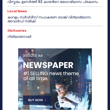
വിസ്മയം ഉണർത്തി 92 കാരൻറെ യോഗഭ്യാസ പ്രകടനം
Local News
കാറളം സർവ്വീസ് സഹകരണ ബാങ്ക് വിദ്യാഭ്യാസ
അവാർഡ് നൽകി
Obituaries
നിര്യാതനായി