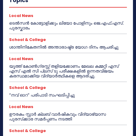
Topics
Local News
ടെൽസൻ കോട്ടോളിക്കും ലിയോ പോളിനും ജെ.എഫ്.എസ്.
പുരസ്കാരം
School & College
ശാന്തിനികേതനിൽ അന്താരാഷ്ട്ര യോഗ ദിനം ആചരിച്ചു
Local News
യൂത്ത് കോൺഗ്രസ്സ് തളിയക്കോണം മേഖല കമ്മറ്റി എസ്
എസ് എൽ സി പ്ലസ് ടു പരീക്ഷകളിൽ ഉന്നതവിജയം
കരസ്ഥമാക്കിയ വിദ്യാർത്ഥികളെ ആദരിച്ചു.
School & College
“നവ് ഓറ” പരിപാടി സംഘടിപ്പിച്ചു
Local News
ഊരകം സ്റ്റാർ ക്ലബ് വാർഷികവും വിദ്യാഭ്യാസ
പുരസ്‌ക്കാര സമർപ്പണം നടത്തി
School & College