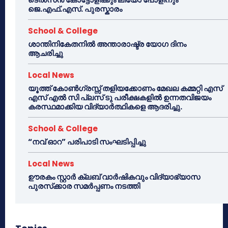
ജെ.എഫ്.എസ്. പുരസ്കാരം
School & College
ശാന്തിനികേതനിൽ അന്താരാഷ്ട്ര യോഗ ദിനം
ആചരിച്ചു
Local News
യൂത്ത് കോൺഗ്രസ്സ് തളിയക്കോണം മേഖല കമ്മറ്റി എസ്
എസ് എൽ സി പ്ലസ് ടു പരീക്ഷകളിൽ ഉന്നതവിജയം
കരസ്ഥമാക്കിയ വിദ്യാർത്ഥികളെ ആദരിച്ചു.
School & College
“നവ് ഓറ” പരിപാടി സംഘടിപ്പിച്ചു
Local News
ഊരകം സ്റ്റാർ ക്ലബ് വാർഷികവും വിദ്യാഭ്യാസ
പുരസ്‌ക്കാര സമർപ്പണം നടത്തി