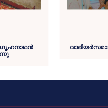
 ഗൃഹനാഥന്‍
വാരിയര്‍സമാജ
്നു