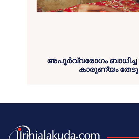
അപൂര്‍വ്വരോഗം ബാധിച്ച
കാരുണ്യം തേടുന