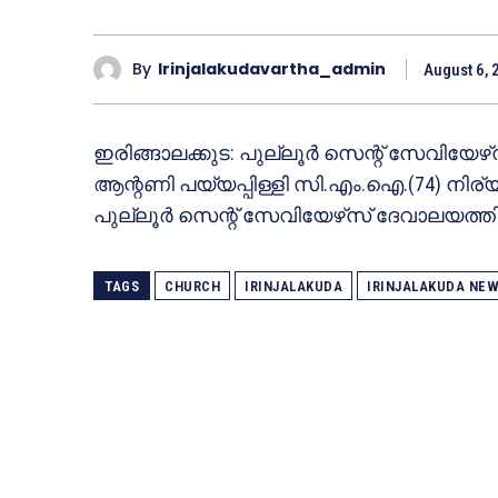
By
Irinjalakudavartha_admin
August 6, 
ഇരിങ്ങാലക്കുട: പുല്ലൂര്‍ സെന്റ് സേവിയേഴ
ആന്റണി പയ്യപ്പിള്ളി സി.എം.ഐ.(74) നിര്യ
പുല്ലൂര്‍ സെന്റ് സേവിയേഴ്‌സ് ദേവാലയത്തില
TAGS
CHURCH
IRINJALAKUDA
IRINJALAKUDA NE