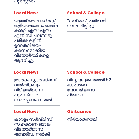
പുരസ്കാരം
Local News
School & College
യൂത്ത് കോൺഗ്രസ്സ്
“നവ് ഓറ” പരിപാടി
തളിയക്കോണം മേഖല
സംഘടിപ്പിച്ചു
കമ്മറ്റി എസ് എസ്
എൽ സി പ്ലസ് ടു
പരീക്ഷകളിൽ
ഉന്നതവിജയം
കരസ്ഥമാക്കിയ
വിദ്യാർത്ഥികളെ
ആദരിച്ചു.
Local News
School & College
ഊരകം സ്റ്റാർ ക്ലബ്
വിസ്മയം ഉണർത്തി 92
വാർഷികവും
കാരൻറെ
വിദ്യാഭ്യാസ
യോഗഭ്യാസ
പുരസ്‌ക്കാര
പ്രകടനം
സമർപ്പണം നടത്തി
Local News
Obituaries
കാറളം സർവ്വീസ്
നിര്യാതനായി
സഹകരണ ബാങ്ക്
വിദ്യാഭ്യാസ
അവാർഡ് നൽകി