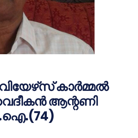
ിയേഴ്‌സ് കാര്‍മ്മല്‍
ദീകന്‍ ആന്റണി
എം.ഐ.(74)