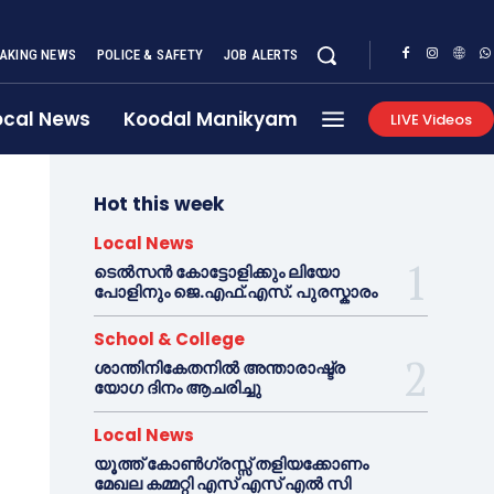
AKING NEWS
POLICE & SAFETY
JOB ALERTS
ocal News
Koodal Manikyam
LIVE Videos
Hot this week
Local News
ടെൽസൻ കോട്ടോളിക്കും ലിയോ
പോളിനും ജെ.എഫ്.എസ്. പുരസ്കാരം
School & College
ശാന്തിനികേതനിൽ അന്താരാഷ്ട്ര
യോഗ ദിനം ആചരിച്ചു
Local News
യൂത്ത് കോൺഗ്രസ്സ് തളിയക്കോണം
മേഖല കമ്മറ്റി എസ് എസ് എൽ സി