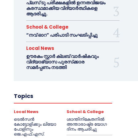
പ്ലസ് ടു പരീക്ഷകളിൽ ഉന്നതവിജയം
കരസ്ഥമാക്കിയ വിദ്യാർത്ഥികളെ
ആദരിച്ചു.
School & College
“നവ് ഓറ” പരിപാടി സംഘടിപ്പിച്ചു
Local News
ഊരകം സ്റ്റാർ ക്ലബ് വാർഷികവും
വിദ്യാഭ്യാസ പുരസ്‌ക്കാര
സമർപ്പണം നടത്തി
Topics
Local News
School & College
ടെൽസൻ
ശാന്തിനികേതനിൽ
കോട്ടോളിക്കും ലിയോ
അന്താരാഷ്ട്ര യോഗ
പോളിനും
ദിനം ആചരിച്ചു
ജെ.എഫ്.എസ്.