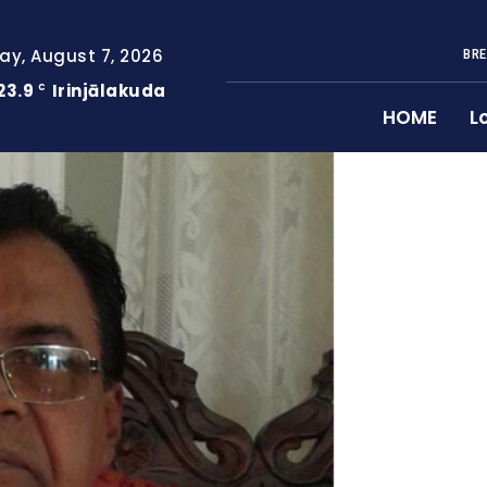
day, August 7, 2026
BRE
23.9
Irinjālakuda
C
HOME
L