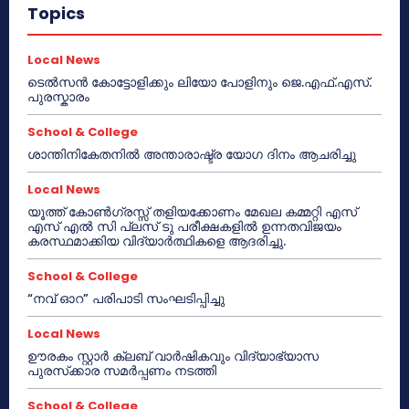
Topics
Local News
ടെൽസൻ കോട്ടോളിക്കും ലിയോ പോളിനും ജെ.എഫ്.എസ്.
പുരസ്കാരം
School & College
ശാന്തിനികേതനിൽ അന്താരാഷ്ട്ര യോഗ ദിനം ആചരിച്ചു
Local News
യൂത്ത് കോൺഗ്രസ്സ് തളിയക്കോണം മേഖല കമ്മറ്റി എസ്
എസ് എൽ സി പ്ലസ് ടു പരീക്ഷകളിൽ ഉന്നതവിജയം
കരസ്ഥമാക്കിയ വിദ്യാർത്ഥികളെ ആദരിച്ചു.
School & College
“നവ് ഓറ” പരിപാടി സംഘടിപ്പിച്ചു
Local News
ഊരകം സ്റ്റാർ ക്ലബ് വാർഷികവും വിദ്യാഭ്യാസ
പുരസ്‌ക്കാര സമർപ്പണം നടത്തി
School & College