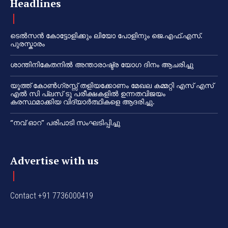
Headlines
ടെൽസൻ കോട്ടോളിക്കും ലിയോ പോളിനും ജെ.എഫ്.എസ്.
പുരസ്കാരം
ശാന്തിനികേതനിൽ അന്താരാഷ്ട്ര യോഗ ദിനം ആചരിച്ചു
യൂത്ത് കോൺഗ്രസ്സ് തളിയക്കോണം മേഖല കമ്മറ്റി എസ് എസ്
എൽ സി പ്ലസ് ടു പരീക്ഷകളിൽ ഉന്നതവിജയം
കരസ്ഥമാക്കിയ വിദ്യാർത്ഥികളെ ആദരിച്ചു.
“നവ് ഓറ” പരിപാടി സംഘടിപ്പിച്ചു
Advertise with us
Contact +91 7736000419