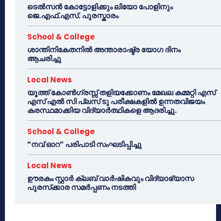
ടെൽസൻ കോട്ടോളിക്കും ലിയോ പോളിനും
ജെ.എഫ്.എസ്. പുരസ്കാരം
School & College
ശാന്തിനികേതനിൽ അന്താരാഷ്ട്ര യോഗ ദിനം
ആചരിച്ചു
Local News
യൂത്ത് കോൺഗ്രസ്സ് തളിയക്കോണം മേഖല കമ്മറ്റി എസ്
എസ് എൽ സി പ്ലസ് ടു പരീക്ഷകളിൽ ഉന്നതവിജയം
കരസ്ഥമാക്കിയ വിദ്യാർത്ഥികളെ ആദരിച്ചു.
School & College
“നവ് ഓറ” പരിപാടി സംഘടിപ്പിച്ചു
Local News
ഊരകം സ്റ്റാർ ക്ലബ് വാർഷികവും വിദ്യാഭ്യാസ
പുരസ്‌ക്കാര സമർപ്പണം നടത്തി