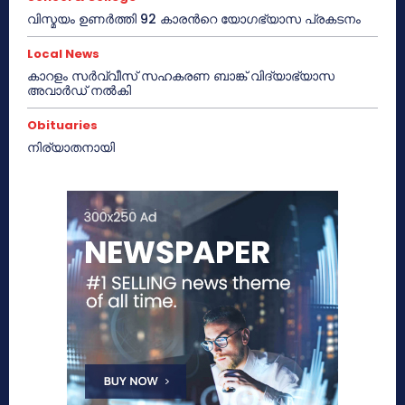
വിസ്മയം ഉണർത്തി 92 കാരൻറെ യോഗഭ്യാസ പ്രകടനം
Local News
കാറളം സർവ്വീസ് സഹകരണ ബാങ്ക് വിദ്യാഭ്യാസ
അവാർഡ് നൽകി
Obituaries
നിര്യാതനായി