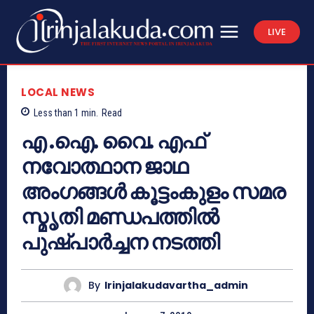
LIVE
LOCAL NEWS
Less than 1
min.
Read
എ .ഐ. വൈ. എഫ്
നവോത്ഥാന ജാഥ
അംഗങ്ങള്‍ കൂട്ടംകുളം സമര
സ്മൃതി മണ്ഡപത്തില്‍
പുഷ്പാര്‍ച്ചന നടത്തി
By
Irinjalakudavartha_admin