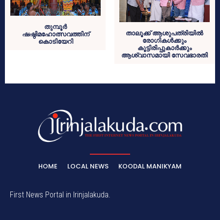
തുമ്പൂര്‍
താലൂക്ക് ആശുപത്രിയില്‍
ഷഷ്ഠിമഹോത്സവത്തിന്
രോഗികള്‍ക്കും
കൊടിയേറി
കൂട്ടിരിപ്പുകാര്‍ക്കും
ആശ്വാസമായി സേവഭാരതി
HOME
LOCAL NEWS
KOODAL MANIKYAM
First News Portal in Irinjalakuda.