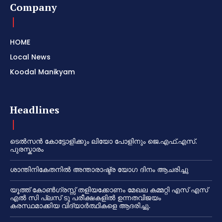
Company
HOME
Local News
Koodal Manikyam
Headlines
ടെൽസൻ കോട്ടോളിക്കും ലിയോ പോളിനും ജെ.എഫ്.എസ്.
പുരസ്കാരം
ശാന്തിനികേതനിൽ അന്താരാഷ്ട്ര യോഗ ദിനം ആചരിച്ചു
യൂത്ത് കോൺഗ്രസ്സ് തളിയക്കോണം മേഖല കമ്മറ്റി എസ് എസ്
എൽ സി പ്ലസ് ടു പരീക്ഷകളിൽ ഉന്നതവിജയം
കരസ്ഥമാക്കിയ വിദ്യാർത്ഥികളെ ആദരിച്ചു.