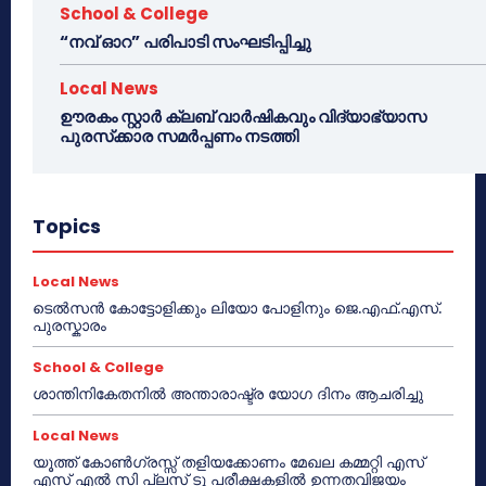
School & College
“നവ് ഓറ” പരിപാടി സംഘടിപ്പിച്ചു
Local News
ഊരകം സ്റ്റാർ ക്ലബ് വാർഷികവും വിദ്യാഭ്യാസ
പുരസ്‌ക്കാര സമർപ്പണം നടത്തി
Topics
Local News
ടെൽസൻ കോട്ടോളിക്കും ലിയോ പോളിനും ജെ.എഫ്.എസ്.
പുരസ്കാരം
School & College
ശാന്തിനികേതനിൽ അന്താരാഷ്ട്ര യോഗ ദിനം ആചരിച്ചു
Local News
യൂത്ത് കോൺഗ്രസ്സ് തളിയക്കോണം മേഖല കമ്മറ്റി എസ്
എസ് എൽ സി പ്ലസ് ടു പരീക്ഷകളിൽ ഉന്നതവിജയം