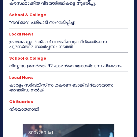
കരസ്ഥമാക്കിയ വിദ്യാർത്ഥികളെ ആദരിച്ചു.
School & College
“നവ് ഓറ” പരിപാടി സംഘടിപ്പിച്ചു
Local News
ഊരകം സ്റ്റാർ ക്ലബ് വാർഷികവും വിദ്യാഭ്യാസ
പുരസ്‌ക്കാര സമർപ്പണം നടത്തി
School & College
വിസ്മയം ഉണർത്തി 92 കാരൻറെ യോഗഭ്യാസ പ്രകടനം
Local News
കാറളം സർവ്വീസ് സഹകരണ ബാങ്ക് വിദ്യാഭ്യാസ
അവാർഡ് നൽകി
Obituaries
നിര്യാതനായി