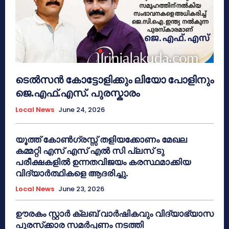
ടെൽസൻ കോട്ടോളിക്കും ലിയോ പോളിനും
ജെ.എഫ്.എസ്. പുരസ്കാരം
Local News
June 24, 2026
യൂത്ത് കോൺഗ്രസ്സ് തളിയക്കോണം മേഖല
കമ്മറ്റി എസ് എസ് എൽ സി പ്ലസ് ടു
പരീക്ഷകളിൽ ഉന്നതവിജയം കരസ്ഥമാക്കിയ
വിദ്യാർത്ഥികളെ ആദരിച്ചു.
Local News
June 23, 2026
ഊരകം സ്റ്റാർ ക്ലബ് വാർഷികവും വിദ്യാഭ്യാസ
പുരസ്‌ക്കാര സമർപ്പണം നടത്തി