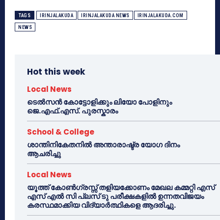
TAGS
IRINJALAKUDA
IRINJALAKUDA NEWS
IRINJALAKUDA.COM
NEWS
Hot this week
Local News
ടെൽസൻ കോട്ടോളിക്കും ലിയോ പോളിനും
ജെ.എഫ്.എസ്. പുരസ്കാരം
School & College
ശാന്തിനികേതനിൽ അന്താരാഷ്ട്ര യോഗ ദിനം
ആചരിച്ചു
Local News
യൂത്ത് കോൺഗ്രസ്സ് തളിയക്കോണം മേഖല കമ്മറ്റി എസ്
എസ് എൽ സി പ്ലസ് ടു പരീക്ഷകളിൽ ഉന്നതവിജയം
കരസ്ഥമാക്കിയ വിദ്യാർത്ഥികളെ ആദരിച്ചു.