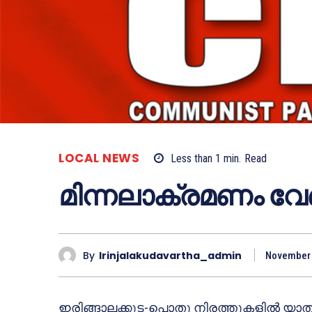
LOCAL NEWS
Less than 1
min.
Read
മിന്നലാക്രമണം വേ
By
Irinjalakudavartha_admin
November 
ഇരിങ്ങാലക്കുട-പൊതു നിരത്തുകളില്‍ യാത്രക്ക