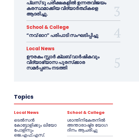
പ്ലസ് ടു പരീക്ഷകളിൽ ഉന്നതവിജയം
കരസ്ഥമാക്കിയ വിദ്യാർത്ഥികളെ
ആദരിച്ചു.
School & College
“നവ് ഓറ” പരിപാടി സംഘടിപ്പിച്ചു
Local News
ഊരകം സ്റ്റാർ ക്ലബ് വാർഷികവും
വിദ്യാഭ്യാസ പുരസ്‌ക്കാര
സമർപ്പണം നടത്തി
Topics
Local News
School & College
ടെൽസൻ
ശാന്തിനികേതനിൽ
കോട്ടോളിക്കും ലിയോ
അന്താരാഷ്ട്ര യോഗ
പോളിനും
ദിനം ആചരിച്ചു
ജെ.എഫ്.എസ്.