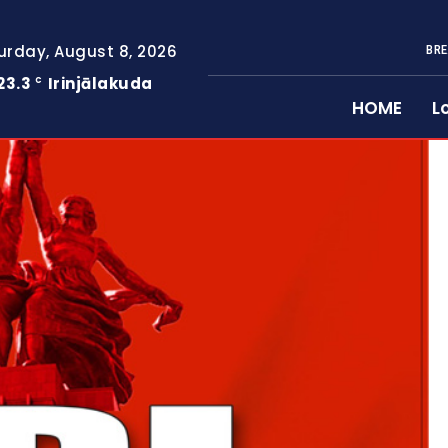
urday, August 8, 2026
BRE
23.3
Irinjālakuda
C
HOME
L