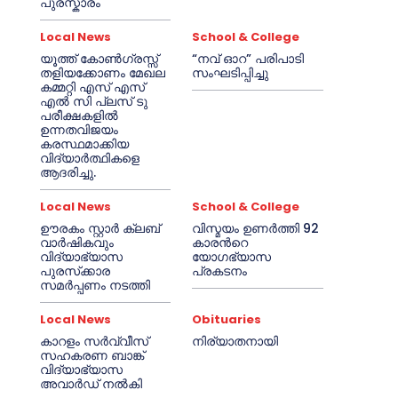
പുരസ്കാരം
Local News
School & College
യൂത്ത് കോൺഗ്രസ്സ്
“നവ് ഓറ” പരിപാടി
തളിയക്കോണം മേഖല
സംഘടിപ്പിച്ചു
കമ്മറ്റി എസ് എസ്
എൽ സി പ്ലസ് ടു
പരീക്ഷകളിൽ
ഉന്നതവിജയം
കരസ്ഥമാക്കിയ
വിദ്യാർത്ഥികളെ
ആദരിച്ചു.
Local News
School & College
ഊരകം സ്റ്റാർ ക്ലബ്
വിസ്മയം ഉണർത്തി 92
വാർഷികവും
കാരൻറെ
വിദ്യാഭ്യാസ
യോഗഭ്യാസ
പുരസ്‌ക്കാര
പ്രകടനം
സമർപ്പണം നടത്തി
Local News
Obituaries
കാറളം സർവ്വീസ്
നിര്യാതനായി
സഹകരണ ബാങ്ക്
വിദ്യാഭ്യാസ
അവാർഡ് നൽകി