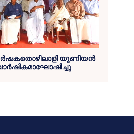
റ് കര്‍ഷകതൊഴിലാളി യൂണിയന്‍
 വാര്‍ഷികമാഘോഷിച്ചു