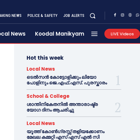
AKING NEWS
POLICE & SAFETY
JOB ALERTS
ocal News
Koodal Manikyam
LIVE Videos
Hot this week
Local News
ടെൽസൻ കോട്ടോളിക്കും ലിയോ
പോളിനും ജെ.എഫ്.എസ്. പുരസ്കാരം
School & College
ശാന്തിനികേതനിൽ അന്താരാഷ്ട്ര
യോഗ ദിനം ആചരിച്ചു
Local News
യൂത്ത് കോൺഗ്രസ്സ് തളിയക്കോണം
മേഖല കമ്മറ്റി എസ് എസ് എൽ സി