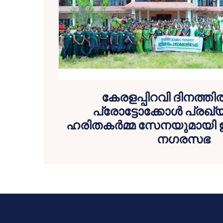
കേരളപ്പിറവി ദിനത്തില്‍
പ്രോട്ടോക്കോള്‍ പ്ര
ഹരിതകര്‍മ്മ സേനയുമായി ഇ
നഗരസഭ