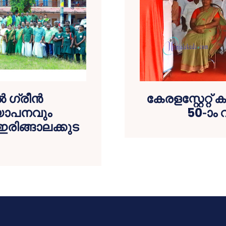
 ഗ്രീന്‍
കേരളസ്റ്റേറ്
ഖ്യാപനവും
50-ാം
രിങ്ങാലക്കുട