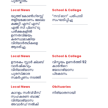
പുരസ്കാരം
Local News
School & College
യൂത്ത് കോൺഗ്രസ്സ്
“നവ് ഓറ” പരിപാടി
തളിയക്കോണം മേഖല
സംഘടിപ്പിച്ചു
കമ്മറ്റി എസ് എസ്
എൽ സി പ്ലസ് ടു
പരീക്ഷകളിൽ
ഉന്നതവിജയം
കരസ്ഥമാക്കിയ
വിദ്യാർത്ഥികളെ
ആദരിച്ചു.
Local News
School & College
ഊരകം സ്റ്റാർ ക്ലബ്
വിസ്മയം ഉണർത്തി 92
വാർഷികവും
കാരൻറെ
വിദ്യാഭ്യാസ
യോഗഭ്യാസ
പുരസ്‌ക്കാര
പ്രകടനം
സമർപ്പണം നടത്തി
Local News
Obituaries
കാറളം സർവ്വീസ്
നിര്യാതനായി
സഹകരണ ബാങ്ക്
വിദ്യാഭ്യാസ
അവാർഡ് നൽകി