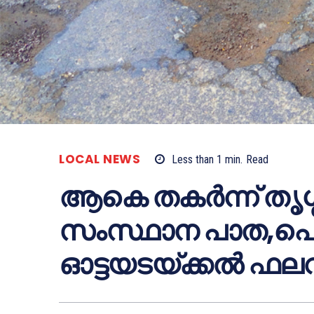
LOCAL NEWS
Less than 1
min.
Read
ആകെ തകര്‍ന്ന് തൃശ്
സംസ്ഥാന പാത,പൊത
ഓട്ടയടയ്ക്കല്‍ ഫല