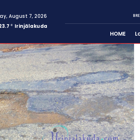
day, August 7, 2026
BRE
23.7
Irinjālakuda
C
HOME
L