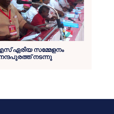
എസ് ഏരിയ സമ്മേളനം
്ദപുരത്ത് നടന്നു