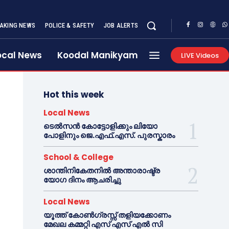
AKING NEWS
POLICE & SAFETY
JOB ALERTS
ocal News
Koodal Manikyam
LIVE Videos
Hot this week
Local News
ടെൽസൻ കോട്ടോളിക്കും ലിയോ
പോളിനും ജെ.എഫ്.എസ്. പുരസ്കാരം
School & College
ശാന്തിനികേതനിൽ അന്താരാഷ്ട്ര
യോഗ ദിനം ആചരിച്ചു
Local News
യൂത്ത് കോൺഗ്രസ്സ് തളിയക്കോണം
മേഖല കമ്മറ്റി എസ് എസ് എൽ സി