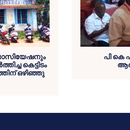
 അസോസിയേഷനും
പി കെ 
്തിച്ച കെട്ടിടം
ആനന
തിന് ഒഴിഞ്ഞു