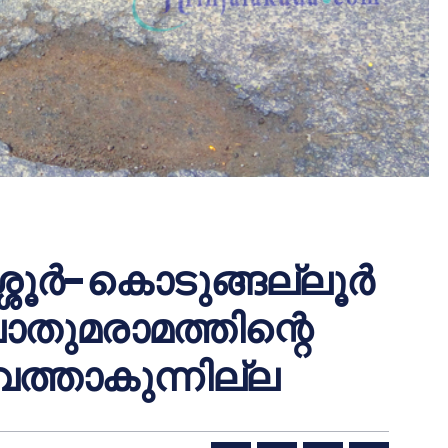
ശൂര്‍-കൊടുങ്ങല്ലൂര്‍
ുമരാമത്തിന്റെ
വത്താകുന്നില്ല