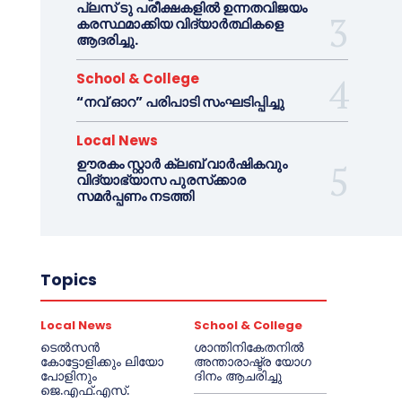
പ്ലസ് ടു പരീക്ഷകളിൽ ഉന്നതവിജയം
കരസ്ഥമാക്കിയ വിദ്യാർത്ഥികളെ
ആദരിച്ചു.
School & College
“നവ് ഓറ” പരിപാടി സംഘടിപ്പിച്ചു
Local News
ഊരകം സ്റ്റാർ ക്ലബ് വാർഷികവും
വിദ്യാഭ്യാസ പുരസ്‌ക്കാര
സമർപ്പണം നടത്തി
Topics
Local News
School & College
ടെൽസൻ
ശാന്തിനികേതനിൽ
കോട്ടോളിക്കും ലിയോ
അന്താരാഷ്ട്ര യോഗ
പോളിനും
ദിനം ആചരിച്ചു
ജെ.എഫ്.എസ്.