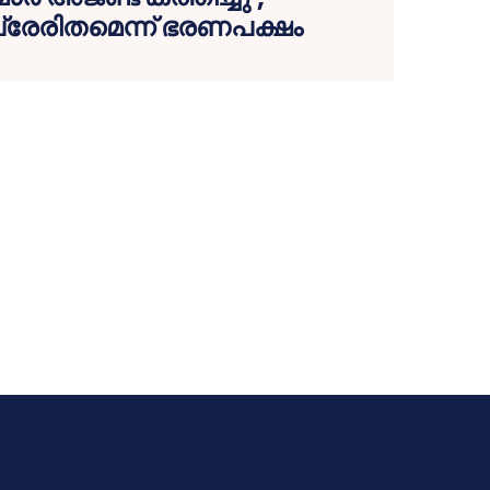
പ്രേരിതമെന്ന് ഭരണപക്ഷം