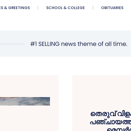
ES & GREETINGS
SCHOOL & COLLEGE
OBITUARIES
തെരുവ് വിളക
പഞ്ചായത്ത് ക
മെമ്പര്