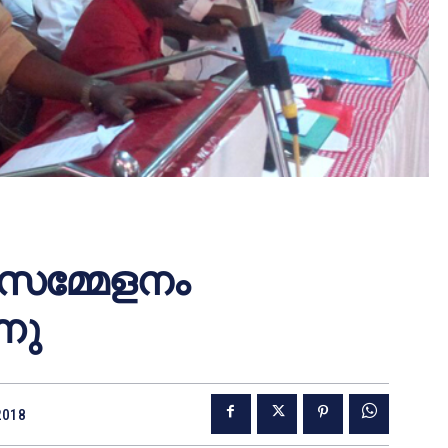
സമ്മേളനം
നു
2018