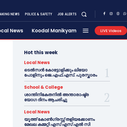
AKING NEWS
POLICE & SAFETY
JOB ALERTS
ocal News
Koodal Manikyam
LIVE Videos
Hot this week
Local News
ടെൽസൻ കോട്ടോളിക്കും ലിയോ
പോളിനും ജെ.എഫ്.എസ്. പുരസ്കാരം
School & College
ശാന്തിനികേതനിൽ അന്താരാഷ്ട്ര
യോഗ ദിനം ആചരിച്ചു
Local News
യൂത്ത് കോൺഗ്രസ്സ് തളിയക്കോണം
മേഖല കമ്മറ്റി എസ് എസ് എൽ സി