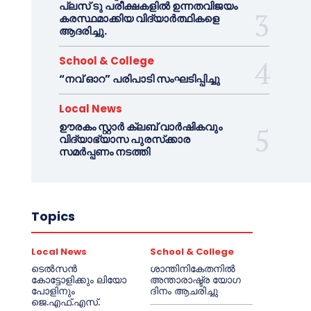
പ്ലസ് ടു പരീക്ഷകളിൽ ഉന്നതവിജയം
കരസ്ഥമാക്കിയ വിദ്യാർത്ഥികളെ
ആദരിച്ചു.
School & College
“നവ് ഓറ” പരിപാടി സംഘടിപ്പിച്ചു
Local News
ഊരകം സ്റ്റാർ ക്ലബ് വാർഷികവും
വിദ്യാഭ്യാസ പുരസ്‌ക്കാര
സമർപ്പണം നടത്തി
Topics
Local News
School & College
ടെൽസൻ
ശാന്തിനികേതനിൽ
കോട്ടോളിക്കും ലിയോ
അന്താരാഷ്ട്ര യോഗ
പോളിനും
ദിനം ആചരിച്ചു
ജെ.എഫ്.എസ്.