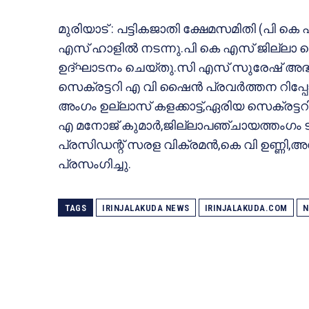
മുരിയാട് : പട്ടികജാതി ക്ഷേമസമിതി (പി
എസ് ഹാളില്‍ നടന്നു.പി കെ എസ് ജില്ലാ സ
ഉദ്ഘാടനം ചെയ്തു.സി എസ് സുരേഷ് അദ്ധ
സെക്രട്ടറി എ വി ഷൈന്‍ പ്രവര്‍ത്തന റിപ്പോര്‍
അംഗം ഉല്ലാസ് കളക്കാട്ട്,ഏരിയ സെക്രട്ടറി
എ മനോജ് കുമാര്‍,ജില്ലാപഞ്ചായത്തംഗം ട
പ്രസിഡന്റ് സരള വിക്രമന്‍,കെ വി ഉണ്ണി,
പ്രസംഗിച്ചു.
TAGS
IRINJALAKUDA NEWS
IRINJALAKUDA.COM
N