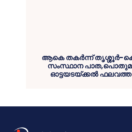
ആകെ തകര്‍ന്ന് തൃശ്ശൂര്‍-ക
സംസ്ഥാന പാത,പൊതുമരാ
ഓട്ടയടയ്ക്കല്‍ ഫലവത്ത