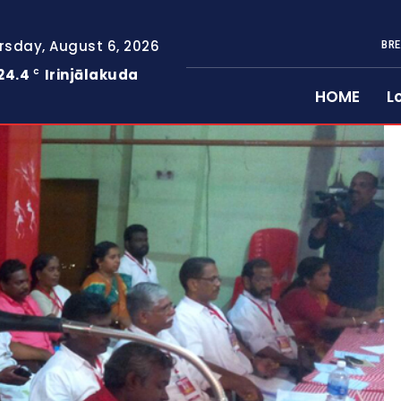
rsday, August 6, 2026
BRE
24.4
Irinjālakuda
C
HOME
L