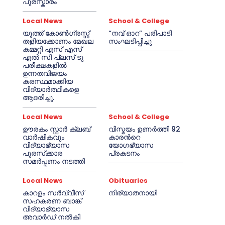
പുരസ്കാരം
Local News
School & College
യൂത്ത് കോൺഗ്രസ്സ്
“നവ് ഓറ” പരിപാടി
തളിയക്കോണം മേഖല
സംഘടിപ്പിച്ചു
കമ്മറ്റി എസ് എസ്
എൽ സി പ്ലസ് ടു
പരീക്ഷകളിൽ
ഉന്നതവിജയം
കരസ്ഥമാക്കിയ
വിദ്യാർത്ഥികളെ
ആദരിച്ചു.
Local News
School & College
ഊരകം സ്റ്റാർ ക്ലബ്
വിസ്മയം ഉണർത്തി 92
വാർഷികവും
കാരൻറെ
വിദ്യാഭ്യാസ
യോഗഭ്യാസ
പുരസ്‌ക്കാര
പ്രകടനം
സമർപ്പണം നടത്തി
Local News
Obituaries
കാറളം സർവ്വീസ്
നിര്യാതനായി
സഹകരണ ബാങ്ക്
വിദ്യാഭ്യാസ
അവാർഡ് നൽകി