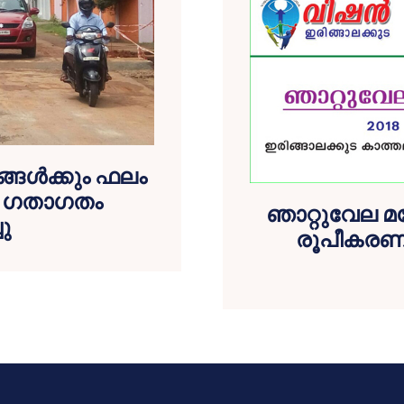
്ങള്‍ക്കും ഫലം
്‍ ഗതാഗതം
ഞാറ്റുവേല
ചു
രൂപീകരണയോ