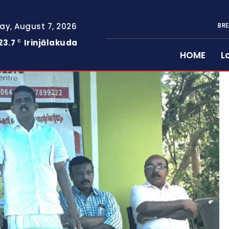
day, August 7, 2026
BRE
23.7
Irinjālakuda
C
HOME
L