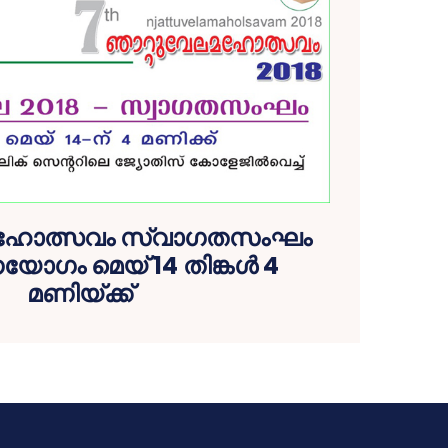
 മഹോത്സവം സ്വാഗതസംഘം
ഗം മെയ് 14 തിങ്കള്‍ 4
മണിയ്ക്ക്