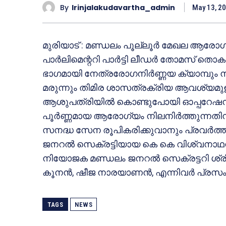
By
Irinjalakudavartha_admin
May 13, 2
മുരിയാട് : മണ്ഡലം പൂല്ലൂര്‍ മേഖല ആരോഗ
പാര്‍ലിമെന്ററി പാര്‍ട്ടി ലീഡര്‍ തോമസ് ത
ഭാഗമായി നേത്രരോഗനിര്‍ണ്ണയ ക്യാമ്പും
മരുന്നും തിമിര ശാസത്രക്രിയ ആവശ്യമുള്ള
ആശുപത്രിയില്‍ കൊണ്ടുപോയി ഓപ്പറേഷന്
പൂര്‍ണ്ണമായ ആരോഗ്യം നിലനിര്‍ത്തുന്നതിന് 
സനദ്ധ സേന രൂപികരിക്കുവാനും പ്രവര്‍ത്തി
ജനറല്‍ സെക്രട്ടിയായ കെ കെ വിശ്വനാഥന്
നിയോജക മണ്ഡലം ജനറല്‍ സെക്രട്ടറി ശ്രീജിത്ത്
കൂനന്‍, ഷീജ നാരയാണന്‍, എന്നിവര്‍ പ്രസംഗ
TAGS
NEWS