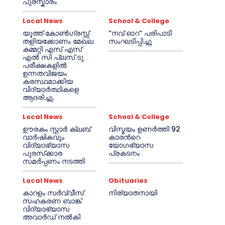
പുരസ്കാരം
Local News
School & College
യൂത്ത് കോൺഗ്രസ്സ്
“നവ് ഓറ” പരിപാടി
തളിയക്കോണം മേഖല
സംഘടിപ്പിച്ചു
കമ്മറ്റി എസ് എസ്
എൽ സി പ്ലസ് ടു
പരീക്ഷകളിൽ
ഉന്നതവിജയം
കരസ്ഥമാക്കിയ
വിദ്യാർത്ഥികളെ
ആദരിച്ചു.
Local News
School & College
ഊരകം സ്റ്റാർ ക്ലബ്
വിസ്മയം ഉണർത്തി 92
വാർഷികവും
കാരൻറെ
വിദ്യാഭ്യാസ
യോഗഭ്യാസ
പുരസ്‌ക്കാര
പ്രകടനം
സമർപ്പണം നടത്തി
Local News
Obituaries
കാറളം സർവ്വീസ്
നിര്യാതനായി
സഹകരണ ബാങ്ക്
വിദ്യാഭ്യാസ
അവാർഡ് നൽകി