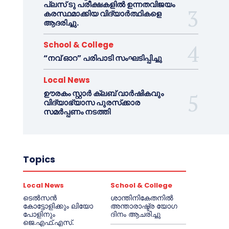
പ്ലസ് ടു പരീക്ഷകളിൽ ഉന്നതവിജയം
കരസ്ഥമാക്കിയ വിദ്യാർത്ഥികളെ
ആദരിച്ചു.
School & College
“നവ് ഓറ” പരിപാടി സംഘടിപ്പിച്ചു
Local News
ഊരകം സ്റ്റാർ ക്ലബ് വാർഷികവും
വിദ്യാഭ്യാസ പുരസ്‌ക്കാര
സമർപ്പണം നടത്തി
Topics
Local News
School & College
ടെൽസൻ
ശാന്തിനികേതനിൽ
കോട്ടോളിക്കും ലിയോ
അന്താരാഷ്ട്ര യോഗ
പോളിനും
ദിനം ആചരിച്ചു
ജെ.എഫ്.എസ്.