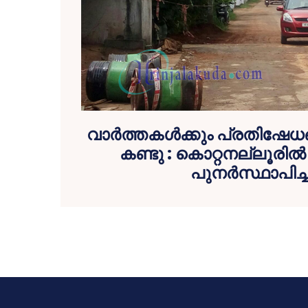
വാര്‍ത്തകള്‍ക്കും പ്രതിഷേധങ
കണ്ടു : കൊറ്റനല്ലൂരില
പുനര്‍സ്ഥാപിച്