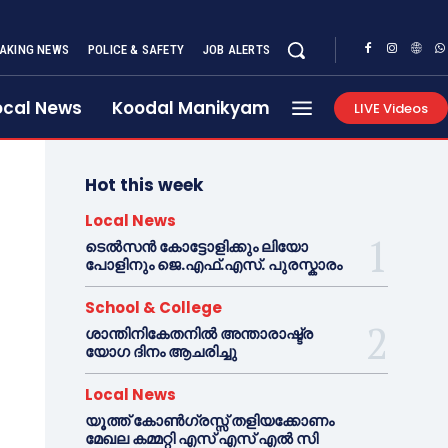
AKING NEWS
POLICE & SAFETY
JOB ALERTS
ocal News
Koodal Manikyam
LIVE Videos
Hot this week
Local News
ടെൽസൻ കോട്ടോളിക്കും ലിയോ
പോളിനും ജെ.എഫ്.എസ്. പുരസ്കാരം
School & College
ശാന്തിനികേതനിൽ അന്താരാഷ്ട്ര
യോഗ ദിനം ആചരിച്ചു
Local News
യൂത്ത് കോൺഗ്രസ്സ് തളിയക്കോണം
മേഖല കമ്മറ്റി എസ് എസ് എൽ സി