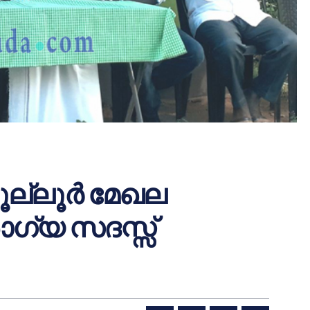
ല്ലൂര്‍ മേഖല
ഗ്യ സദസ്സ്