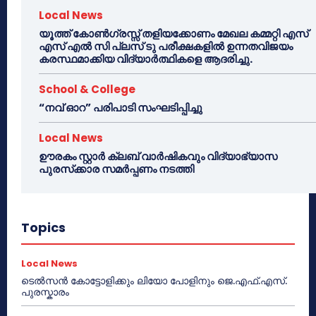
Local News
യൂത്ത് കോൺഗ്രസ്സ് തളിയക്കോണം മേഖല കമ്മറ്റി എസ്
എസ് എൽ സി പ്ലസ് ടു പരീക്ഷകളിൽ ഉന്നതവിജയം
കരസ്ഥമാക്കിയ വിദ്യാർത്ഥികളെ ആദരിച്ചു.
School & College
“നവ് ഓറ” പരിപാടി സംഘടിപ്പിച്ചു
Local News
ഊരകം സ്റ്റാർ ക്ലബ് വാർഷികവും വിദ്യാഭ്യാസ
പുരസ്‌ക്കാര സമർപ്പണം നടത്തി
Topics
Local News
ടെൽസൻ കോട്ടോളിക്കും ലിയോ പോളിനും ജെ.എഫ്.എസ്.
പുരസ്കാരം