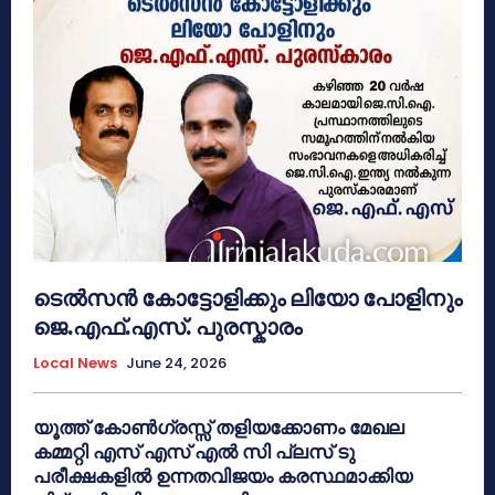
ടെൽസൻ കോട്ടോളിക്കും ലിയോ പോളിനും
ജെ.എഫ്.എസ്. പുരസ്കാരം
Local News
June 24, 2026
യൂത്ത് കോൺഗ്രസ്സ് തളിയക്കോണം മേഖല
കമ്മറ്റി എസ് എസ് എൽ സി പ്ലസ് ടു
പരീക്ഷകളിൽ ഉന്നതവിജയം കരസ്ഥമാക്കിയ