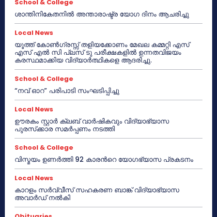
School & College
ശാന്തിനികേതനിൽ അന്താരാഷ്ട്ര യോഗ ദിനം ആചരിച്ചു
Local News
യൂത്ത് കോൺഗ്രസ്സ് തളിയക്കോണം മേഖല കമ്മറ്റി എസ്
എസ് എൽ സി പ്ലസ് ടു പരീക്ഷകളിൽ ഉന്നതവിജയം
കരസ്ഥമാക്കിയ വിദ്യാർത്ഥികളെ ആദരിച്ചു.
School & College
“നവ് ഓറ” പരിപാടി സംഘടിപ്പിച്ചു
Local News
ഊരകം സ്റ്റാർ ക്ലബ് വാർഷികവും വിദ്യാഭ്യാസ
പുരസ്‌ക്കാര സമർപ്പണം നടത്തി
School & College
വിസ്മയം ഉണർത്തി 92 കാരൻറെ യോഗഭ്യാസ പ്രകടനം
Local News
കാറളം സർവ്വീസ് സഹകരണ ബാങ്ക് വിദ്യാഭ്യാസ
അവാർഡ് നൽകി
Obituaries