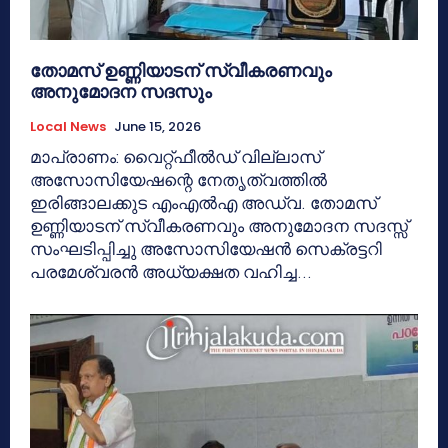
തോമസ് ഉണ്ണിയാടന് സ്വീകരണവും
അനുമോദന സദസും
Local News
June 15, 2026
മാപ്രാണം: വൈറ്റ്ഫീൽഡ് വില്ലാസ്
അസോസിയേഷന്റെ നേതൃത്വത്തിൽ
ഇരിങ്ങാലക്കുട എംഎൽഎ അഡ്വ. തോമസ്
ഉണ്ണിയാടന് സ്വീകരണവും അനുമോദന സദസ്സ്
സംഘടിപ്പിച്ചു അസോസിയേഷൻ സെക്രട്ടറി
പരമേശ്വരൻ അധ്യക്ഷത വഹിച്ച...