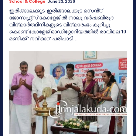
School & College
June 23, 2026
ഇരിങ്ങാലക്കുട: ഇരിങ്ങാലക്കുട സെൻ്റ്
ജോസഫ്സ്സ് കോളേജിൽ നാലു വർഷബിരുദ
വിദ്യാർത്ഥിനികളുടെ വിദ്യാരംഭം കുറിച്ചു
കൊണ്ട് കോളേജ് ഓഡിറ്റോറിയത്തിൽ രാവിലെ 10
മണിക്ക് "നവ് ഓറ" പരിപാടി...