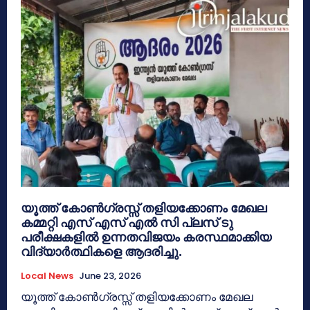
യൂത്ത് കോൺഗ്രസ്സ് തളിയക്കോണം മേഖല
കമ്മറ്റി എസ് എസ് എൽ സി പ്ലസ് ടു
പരീക്ഷകളിൽ ഉന്നതവിജയം കരസ്ഥമാക്കിയ
വിദ്യാർത്ഥികളെ ആദരിച്ചു.
Local News
June 23, 2026
യൂത്ത് കോൺഗ്രസ്സ് തളിയക്കോണം മേഖല