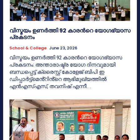
വിസ്മയം ഉണർത്തി 92 കാരൻറെ യോഗഭ്യാസ
പ്രകടനം
School & College
June 23, 2026
വിസ്മയം ഉണർത്തി 92 കാരൻറെ യോഗഭ്യാസ
പ്രകടനം: അന്താരാഷ്ട്ര യോഗ ദിനവുമായി
ബന്ധപ്പെട്ട് ക്രൈസ്റ്റ് കോളേജ് ബിപി ഇ
ഡിപ്പാർട്ട്മെൻ്റിൻ്റെ ആഭിമുഖ്യത്തിൽ
എൻഎസ്എസ്, തവനിഷ് എന്നീ...