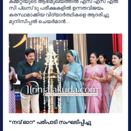
കമ്മറ്റിയുടെ ആഭിമുഖ്യത്തിൽ എസ് എസ് എൽ
സി പ്ലസ് ടു പരീക്ഷകളിൽ ഉന്നതവിജയം
കരസ്ഥമാക്കിയ വിദ്യാർത്ഥികളെ ആദരിച്ചു.
മുനിസിപ്പൽ ചെയർമാൻ...
“നവ് ഓറ” പരിപാടി സംഘടിപ്പിച്ചു