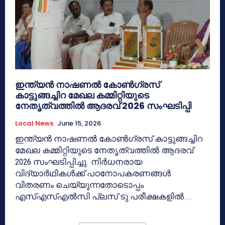
ഇന്ത്യൻ നാഷണൽ കോൺഗ്രസ്
കാട്ടുങ്ങച്ചിറ മേഖല കമ്മിറ്റിയുടെ
നേതൃത്വത്തിൽ ആദരവ് 2026 സംഘടിപ്പി
Local News
June 15, 2026
ഇന്ത്യൻ നാഷണൽ കോൺഗ്രസ് കാട്ടുങ്ങച്ചിറ
മേഖല കമ്മിറ്റിയുടെ നേതൃത്വത്തിൽ ആദരവ്
2026 സംഘടിപ്പിച്ചു. നിർധനരായ
വിദ്യാർഥികൾക്ക് പഠനോപകരണങ്ങൾ
വിതരണം ചെയ്യുന്നതോടൊപ്പം
എസ്എസ്എൽസി പ്ലസ് ടു പരീക്ഷകളിൽ...