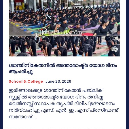
ശാന്തിനികേതനിൽ അന്താരാഷ്ട്ര യോഗ ദിനം
ആചരിച്ചു
School & College
June 23, 2026
ഇരിങ്ങാലക്കുട ശാന്തിനികേതൻ പബ്ലിക്
സ്കൂളിൽ അന്താരാഷ്ട്ര യോഗ ദിനം തനിഷ്ക
വെൽനസ്സ് സ്ഥാപക തൃപ്‌തി ദിലീപ് ഉദ്ഘാടനം
നിർവ്വഹിച്ചു.എസ്. എൻ .ഇ .എസ് പ്രസിഡണ്ട്
സന്തോഷ്...