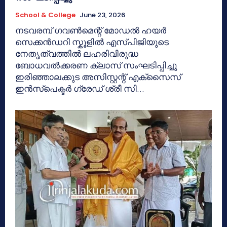
School & College
June 23, 2026
നടവരമ്പ് ഗവൺമെന്റ് മോഡൽ ഹയർ
സെക്കൻഡറി സ്കൂളിൽ എസ്പിജിയുടെ
നേതൃത്വത്തിൽ ലഹരിവിരുദ്ധ
ബോധവൽക്കരണ ക്ലാസ് സംഘടിപ്പിച്ചു
ഇരിഞ്ഞാലക്കുട അസിസ്റ്റന്റ് എക്സൈസ്
ഇൻസ്പെക്ടർ ഗ്രേഡ് ശ്രീ സി...