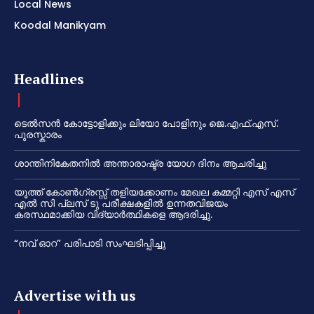
Local News
Koodal Manikyam
Headlines
ടെൽസൻ കോട്ടോളിക്കും ലിയോ പോളിനും ജെ.എഫ്.എസ്.
പുരസ്കാരം
ശാന്തിനികേതനിൽ അന്താരാഷ്ട്ര യോഗ ദിനം ആചരിച്ചു
യൂത്ത് കോൺഗ്രസ്സ് തളിയക്കോണം മേഖല കമ്മറ്റി എസ് എസ്
എൽ സി പ്ലസ് ടു പരീക്ഷകളിൽ ഉന്നതവിജയം
കരസ്ഥമാക്കിയ വിദ്യാർത്ഥികളെ ആദരിച്ചു.
“നവ് ഓറ” പരിപാടി സംഘടിപ്പിച്ചു
Advertise with us