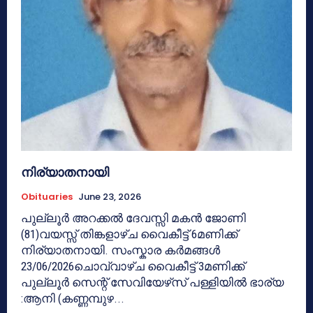
നിര്യാതനായി
Obituaries
June 23, 2026
പുല്ലൂർ അറക്കൽ ദേവസ്സി മകൻ ജോണി
(81)വയസ്സ് തിങ്കളാഴ്ച വൈകീട്ട് 6മണിക്ക്
നിര്യാതനായി. സംസ്കാര കർമങ്ങൾ
23/06/2026ചൊവ്വാഴ്ച വൈകീട്ട് 3മണിക്ക്
പുല്ലൂർ സെന്റ് സേവിയേഴ്‌സ് പള്ളിയിൽ ഭാര്യ
:ആനി (കണ്ണമ്പുഴ...