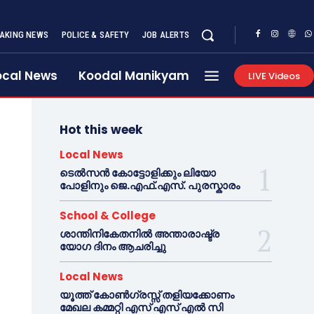
AKING NEWS
POLICE & SAFETY
JOB ALERTS
ocal News
Koodal Manikyam
LIVE Videos
Hot this week
Local News
ടെൽസൻ കോട്ടോളിക്കും ലിയോ
പോളിനും ജെ.എഫ്.എസ്. പുരസ്കാരം
School & College
ശാന്തിനികേതനിൽ അന്താരാഷ്ട്ര
യോഗ ദിനം ആചരിച്ചു
Local News
യൂത്ത് കോൺഗ്രസ്സ് തളിയക്കോണം
മേഖല കമ്മറ്റി എസ് എസ് എൽ സി