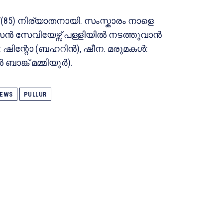
ിസ് (85) നിര്യാതനായി. സംസ്കാരം നാളെ
 സെൻ സേവിയേഴ്സ് പള്ളിയിൽ നടത്തുവാൻ
കൾ : ഷിന്റോ (ബഹറിൻ), ഷീന. മരുമകൾ:
ങ്ക് മമ്മിയൂർ).
EWS
PULLUR