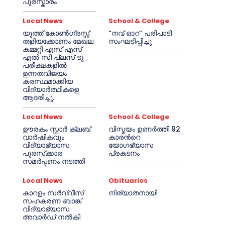
പുരസ്കാരം
Local News
School & College
യൂത്ത് കോൺഗ്രസ്സ്
“നവ് ഓറ” പരിപാടി
തളിയക്കോണം മേഖല
സംഘടിപ്പിച്ചു
കമ്മറ്റി എസ് എസ്
എൽ സി പ്ലസ് ടു
പരീക്ഷകളിൽ
ഉന്നതവിജയം
കരസ്ഥമാക്കിയ
വിദ്യാർത്ഥികളെ
ആദരിച്ചു.
Local News
School & College
ഊരകം സ്റ്റാർ ക്ലബ്
വിസ്മയം ഉണർത്തി 92
വാർഷികവും
കാരൻറെ
വിദ്യാഭ്യാസ
യോഗഭ്യാസ
പുരസ്‌ക്കാര
പ്രകടനം
സമർപ്പണം നടത്തി
Local News
Obituaries
കാറളം സർവ്വീസ്
നിര്യാതനായി
സഹകരണ ബാങ്ക്
വിദ്യാഭ്യാസ
അവാർഡ് നൽകി