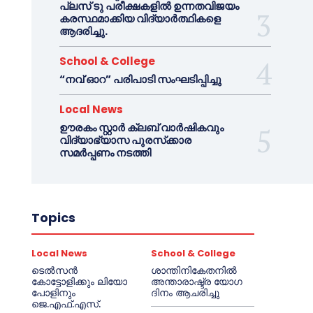
പ്ലസ് ടു പരീക്ഷകളിൽ ഉന്നതവിജയം
കരസ്ഥമാക്കിയ വിദ്യാർത്ഥികളെ
ആദരിച്ചു.
School & College
“നവ് ഓറ” പരിപാടി സംഘടിപ്പിച്ചു
Local News
ഊരകം സ്റ്റാർ ക്ലബ് വാർഷികവും
വിദ്യാഭ്യാസ പുരസ്‌ക്കാര
സമർപ്പണം നടത്തി
Topics
Local News
School & College
ടെൽസൻ
ശാന്തിനികേതനിൽ
കോട്ടോളിക്കും ലിയോ
അന്താരാഷ്ട്ര യോഗ
പോളിനും
ദിനം ആചരിച്ചു
ജെ.എഫ്.എസ്.