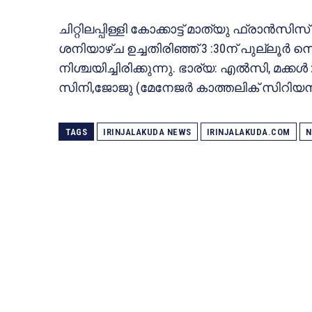
ചിറ്റിലപ്പിള്ളി കോക്കാട്ട് മാത്യു ഫ്രാൻസ
ശനിയാഴ്ച ഉച്ചതിരിഞ്ഞ് 3 :30ന് പുല്ലൂർ
നിശ്ചയിച്ചിരിക്കുന്നു. ഭാര്യ: എൽസി, മക്
സിനി,ജോജു (മേനേജർ കാത്തലിക് സിറിയൻ ബാ
TAGS
IRINJALAKUDA NEWS
IRINJALAKUDA.COM
N