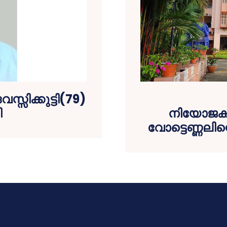
്സിക്കുട്ടി(79)
ി
നിയോജകമ
വോട്ടെണ്ണലിന്