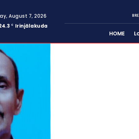
day, August 7, 2026
BRE
24.3
Irinjālakuda
C
HOME
L