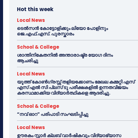
Hot this week
Local News
ടെൽസൻ കോട്ടോളിക്കും ലിയോ പോളിനും
ജെ.എഫ്.എസ്. പുരസ്കാരം
School & College
ശാന്തിനികേതനിൽ അന്താരാഷ്ട്ര യോഗ ദിനം
ആചരിച്ചു
Local News
യൂത്ത് കോൺഗ്രസ്സ് തളിയക്കോണം മേഖല കമ്മറ്റി എസ്
എസ് എൽ സി പ്ലസ് ടു പരീക്ഷകളിൽ ഉന്നതവിജയം
കരസ്ഥമാക്കിയ വിദ്യാർത്ഥികളെ ആദരിച്ചു.
School & College
“നവ് ഓറ” പരിപാടി സംഘടിപ്പിച്ചു
Local News
ഊരകം സ്റ്റാർ ക്ലബ് വാർഷികവും വിദ്യാഭ്യാസ