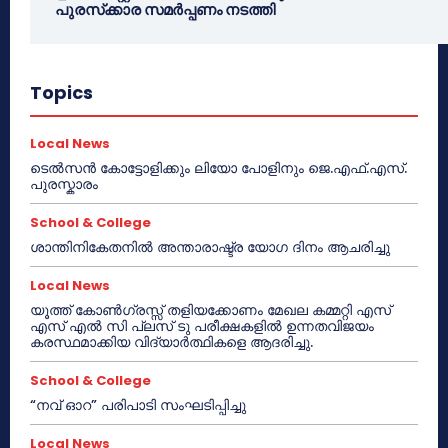
പുരസ്‌ക്കാര സമർപ്പണം നടത്തി
Topics
Local News
ടെൽസൻ കോട്ടോളിക്കും ലിയോ പോളിനും ജെ.എഫ്.എസ്.
പുരസ്കാരം
School & College
ശാന്തിനികേതനിൽ അന്താരാഷ്ട്ര യോഗ ദിനം ആചരിച്ചു
Local News
യൂത്ത് കോൺഗ്രസ്സ് തളിയക്കോണം മേഖല കമ്മറ്റി എസ്
എസ് എൽ സി പ്ലസ് ടു പരീക്ഷകളിൽ ഉന്നതവിജയം
കരസ്ഥമാക്കിയ വിദ്യാർത്ഥികളെ ആദരിച്ചു.
School & College
“നവ് ഓറ” പരിപാടി സംഘടിപ്പിച്ചു
Local News