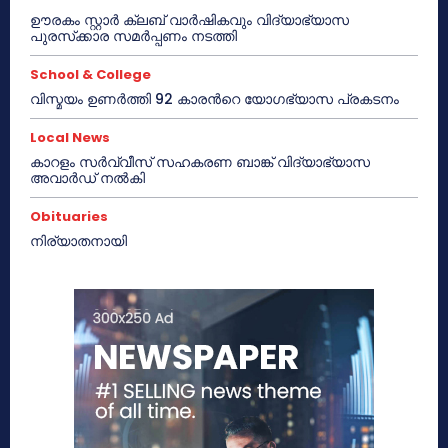
ഊരകം സ്റ്റാർ ക്ലബ് വാർഷികവും വിദ്യാഭ്യാസ
പുരസ്‌ക്കാര സമർപ്പണം നടത്തി
School & College
വിസ്മയം ഉണർത്തി 92 കാരൻറെ യോഗഭ്യാസ പ്രകടനം
Local News
കാറളം സർവ്വീസ് സഹകരണ ബാങ്ക് വിദ്യാഭ്യാസ
അവാർഡ് നൽകി
Obituaries
നിര്യാതനായി