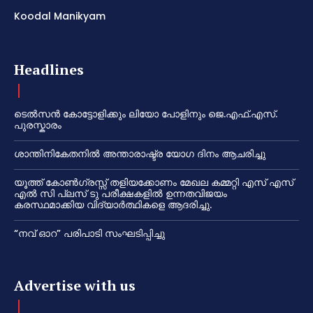
Koodal Manikyam
Headlines
ടെൽസൻ കോട്ടോളിക്കും ലിയോ പോളിനും ജെ.എഫ്.എസ്.
പുരസ്കാരം
ശാന്തിനികേതനിൽ അന്താരാഷ്ട്ര യോഗ ദിനം ആചരിച്ചു
യൂത്ത് കോൺഗ്രസ്സ് തളിയക്കോണം മേഖല കമ്മറ്റി എസ് എസ്
എൽ സി പ്ലസ് ടു പരീക്ഷകളിൽ ഉന്നതവിജയം
കരസ്ഥമാക്കിയ വിദ്യാർത്ഥികളെ ആദരിച്ചു.
“നവ് ഓറ” പരിപാടി സംഘടിപ്പിച്ചു
Advertise with us