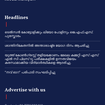
Headlines
ടെൽസൻ കോട്ടോളിക്കും ലിയോ പോളിനും ജെ.എഫ്.എസ്.
പുരസ്കാരം
ശാന്തിനികേതനിൽ അന്താരാഷ്ട്ര യോഗ ദിനം ആചരിച്ചു
യൂത്ത് കോൺഗ്രസ്സ് തളിയക്കോണം മേഖല കമ്മറ്റി എസ് എസ്
എൽ സി പ്ലസ് ടു പരീക്ഷകളിൽ ഉന്നതവിജയം
കരസ്ഥമാക്കിയ വിദ്യാർത്ഥികളെ ആദരിച്ചു.
“നവ് ഓറ” പരിപാടി സംഘടിപ്പിച്ചു
Advertise with us