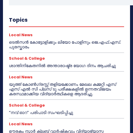
Topics
Local News
ടെൽസൻ കോട്ടോളിക്കും ലിയോ പോളിനും ജെ.എഫ്.എസ്.
പുരസ്കാരം
School & College
ശാന്തിനികേതനിൽ അന്താരാഷ്ട്ര യോഗ ദിനം ആചരിച്ചു
Local News
യൂത്ത് കോൺഗ്രസ്സ് തളിയക്കോണം മേഖല കമ്മറ്റി എസ്
എസ് എൽ സി പ്ലസ് ടു പരീക്ഷകളിൽ ഉന്നതവിജയം
കരസ്ഥമാക്കിയ വിദ്യാർത്ഥികളെ ആദരിച്ചു.
School & College
“നവ് ഓറ” പരിപാടി സംഘടിപ്പിച്ചു
Local News
ഊരകം സ്റ്റാർ ക്ലബ് വാർഷികവും വിദ്യാഭ്യാസ