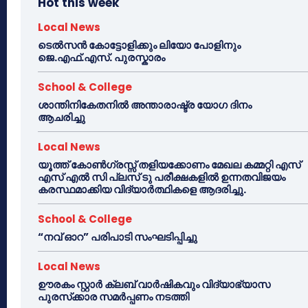
Hot this week
Local News
ടെൽസൻ കോട്ടോളിക്കും ലിയോ പോളിനും
ജെ.എഫ്.എസ്. പുരസ്കാരം
School & College
ശാന്തിനികേതനിൽ അന്താരാഷ്ട്ര യോഗ ദിനം
ആചരിച്ചു
Local News
യൂത്ത് കോൺഗ്രസ്സ് തളിയക്കോണം മേഖല കമ്മറ്റി എസ്
എസ് എൽ സി പ്ലസ് ടു പരീക്ഷകളിൽ ഉന്നതവിജയം
കരസ്ഥമാക്കിയ വിദ്യാർത്ഥികളെ ആദരിച്ചു.
School & College
“നവ് ഓറ” പരിപാടി സംഘടിപ്പിച്ചു
Local News
ഊരകം സ്റ്റാർ ക്ലബ് വാർഷികവും വിദ്യാഭ്യാസ
പുരസ്‌ക്കാര സമർപ്പണം നടത്തി