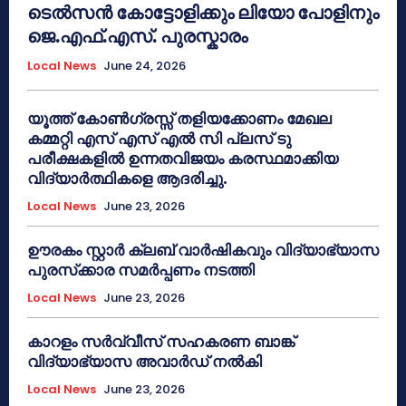
ടെൽസൻ കോട്ടോളിക്കും ലിയോ പോളിനും
ജെ.എഫ്.എസ്. പുരസ്കാരം
Local News
June 24, 2026
യൂത്ത് കോൺഗ്രസ്സ് തളിയക്കോണം മേഖല
കമ്മറ്റി എസ് എസ് എൽ സി പ്ലസ് ടു
പരീക്ഷകളിൽ ഉന്നതവിജയം കരസ്ഥമാക്കിയ
വിദ്യാർത്ഥികളെ ആദരിച്ചു.
Local News
June 23, 2026
ഊരകം സ്റ്റാർ ക്ലബ് വാർഷികവും വിദ്യാഭ്യാസ
പുരസ്‌ക്കാര സമർപ്പണം നടത്തി
Local News
June 23, 2026
കാറളം സർവ്വീസ് സഹകരണ ബാങ്ക്
വിദ്യാഭ്യാസ അവാർഡ് നൽകി
Local News
June 23, 2026