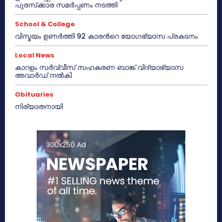
പുരസ്‌ക്കാര സമർപ്പണം നടത്തി
School & College
വിസ്മയം ഉണർത്തി 92 കാരൻറെ യോഗഭ്യാസ പ്രകടനം
Local News
കാറളം സർവ്വീസ് സഹകരണ ബാങ്ക് വിദ്യാഭ്യാസ
അവാർഡ് നൽകി
Obituaries
നിര്യാതനായി