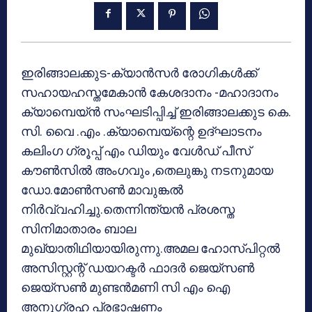
ഇരിങ്ങാലക്കുട-ക്യാന്‍സര്‍ രോഗികള്‍ക്ക്
സഹായഹസ്തമേകാന്‍ കേശദാനം -മഹാദാനം
ക്യാമ്പെയ്ന്‍ സംഘടിപ്പിച്ച് ഇരിങ്ങാലക്കുട കെ.
സി. വൈ .എം .ക്യാമ്പെയ്‌ന്റെ ഉദ്ഘാടനം
കലിംഗ ഗ്രൂപ്പ് എം ഡിയും വേള്‍ഡ് പീസ്
കൗണ്‍സില്‍ അംഗവും ,തെലുങ്കു നടനുമായ
ഡോ.മോണ്‍സണ്‍ മാവുങ്കല്‍
നിര്‍വ്വഹിച്ചു.തെന്നിന്ത്യന്‍ പ്രശസ്ത
സിനിമാതാരം ബാല
മുഖ്യാതിഥിയായിരുന്നു.അമല ഹോസ്പിറ്റല്‍
അസിസ്റ്റന്റ് ഡയറക്ടര്‍ ഫാദര്‍ ജെയ്‌സണ്‍
ജെയ്‌സണ്‍ മുണ്ടന്‍മണി സി എം ഐ
അനുഗ്രഹ പ്രഭാഷണം