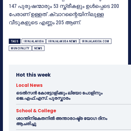
147 പുരുഷന്മാരും 53 സ്ത്രീകളും ഉൾപ്പെടെ 200
പേരാണ് ഉള്ളത് .ക്വാറന്റൈയിനിലുള്ള
വീടുകളുടെ എണ്ണം 205 ആണ്.
TAGS
IRINJALAKUDA
IRINJALAKUDA NEWS
IRINJALAKUDA.COM
MUNCIPALITY
NEWS
Hot this week
Local News
ടെൽസൻ കോട്ടോളിക്കും ലിയോ പോളിനും
ജെ.എഫ്.എസ്. പുരസ്കാരം
School & College
ശാന്തിനികേതനിൽ അന്താരാഷ്ട്ര യോഗ ദിനം
ആചരിച്ചു