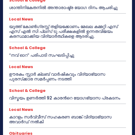
School & College
ശാന്തിനികേതനിൽ അന്താരാഷ്ട്ര യോഗ ദിനം ആചരിച്ചു
Local News
യൂത്ത് കോൺഗ്രസ്സ് തളിയക്കോണം മേഖല കമ്മറ്റി എസ്
എസ് എൽ സി പ്ലസ് ടു പരീക്ഷകളിൽ ഉന്നതവിജയം
കരസ്ഥമാക്കിയ വിദ്യാർത്ഥികളെ ആദരിച്ചു.
School & College
“നവ് ഓറ” പരിപാടി സംഘടിപ്പിച്ചു
Local News
ഊരകം സ്റ്റാർ ക്ലബ് വാർഷികവും വിദ്യാഭ്യാസ
പുരസ്‌ക്കാര സമർപ്പണം നടത്തി
School & College
വിസ്മയം ഉണർത്തി 92 കാരൻറെ യോഗഭ്യാസ പ്രകടനം
Local News
കാറളം സർവ്വീസ് സഹകരണ ബാങ്ക് വിദ്യാഭ്യാസ
അവാർഡ് നൽകി
Obituaries