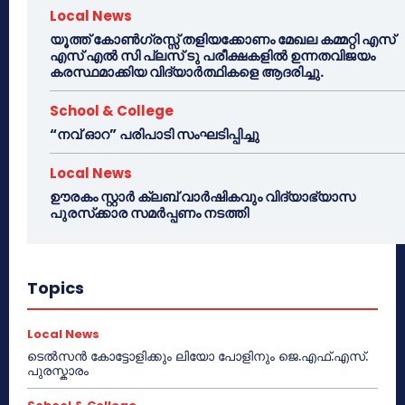
Local News
യൂത്ത് കോൺഗ്രസ്സ് തളിയക്കോണം മേഖല കമ്മറ്റി എസ്
എസ് എൽ സി പ്ലസ് ടു പരീക്ഷകളിൽ ഉന്നതവിജയം
കരസ്ഥമാക്കിയ വിദ്യാർത്ഥികളെ ആദരിച്ചു.
School & College
“നവ് ഓറ” പരിപാടി സംഘടിപ്പിച്ചു
Local News
ഊരകം സ്റ്റാർ ക്ലബ് വാർഷികവും വിദ്യാഭ്യാസ
പുരസ്‌ക്കാര സമർപ്പണം നടത്തി
Topics
Local News
ടെൽസൻ കോട്ടോളിക്കും ലിയോ പോളിനും ജെ.എഫ്.എസ്.
പുരസ്കാരം