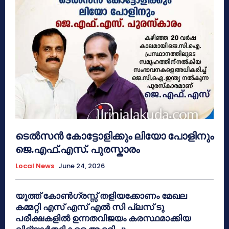
ടെൽസൻ കോട്ടോളിക്കും ലിയോ പോളിനും
ജെ.എഫ്.എസ്. പുരസ്കാരം
Local News
June 24, 2026
യൂത്ത് കോൺഗ്രസ്സ് തളിയക്കോണം മേഖല
കമ്മറ്റി എസ് എസ് എൽ സി പ്ലസ് ടു
പരീക്ഷകളിൽ ഉന്നതവിജയം കരസ്ഥമാക്കിയ