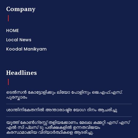
Company
HOME
Local News
Koodal Manikyam
Headlines
ടെൽസൻ കോട്ടോളിക്കും ലിയോ പോളിനും ജെ.എഫ്.എസ്.
പുരസ്കാരം
ശാന്തിനികേതനിൽ അന്താരാഷ്ട്ര യോഗ ദിനം ആചരിച്ചു
യൂത്ത് കോൺഗ്രസ്സ് തളിയക്കോണം മേഖല കമ്മറ്റി എസ് എസ്
എൽ സി പ്ലസ് ടു പരീക്ഷകളിൽ ഉന്നതവിജയം
കരസ്ഥമാക്കിയ വിദ്യാർത്ഥികളെ ആദരിച്ചു.