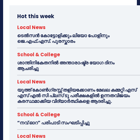
Hot this week
Local News
ടെൽസൻ കോട്ടോളിക്കും ലിയോ പോളിനും
ജെ.എഫ്.എസ്. പുരസ്കാരം
School & College
ശാന്തിനികേതനിൽ അന്താരാഷ്ട്ര യോഗ ദിനം
ആചരിച്ചു
Local News
യൂത്ത് കോൺഗ്രസ്സ് തളിയക്കോണം മേഖല കമ്മറ്റി എസ്
എസ് എൽ സി പ്ലസ് ടു പരീക്ഷകളിൽ ഉന്നതവിജയം
കരസ്ഥമാക്കിയ വിദ്യാർത്ഥികളെ ആദരിച്ചു.
School & College
“നവ് ഓറ” പരിപാടി സംഘടിപ്പിച്ചു
Local News