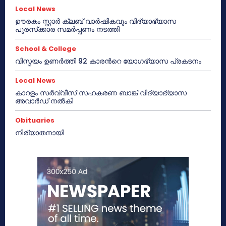
Local News
ഊരകം സ്റ്റാർ ക്ലബ് വാർഷികവും വിദ്യാഭ്യാസ
പുരസ്‌ക്കാര സമർപ്പണം നടത്തി
School & College
വിസ്മയം ഉണർത്തി 92 കാരൻറെ യോഗഭ്യാസ പ്രകടനം
Local News
കാറളം സർവ്വീസ് സഹകരണ ബാങ്ക് വിദ്യാഭ്യാസ
അവാർഡ് നൽകി
Obituaries
നിര്യാതനായി