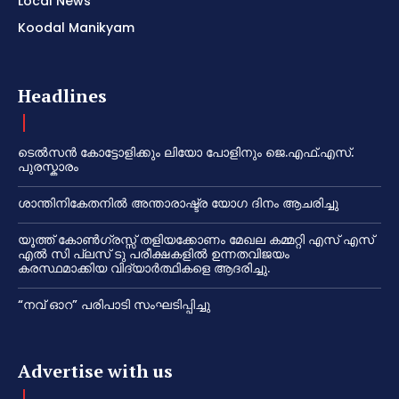
Local News
Koodal Manikyam
Headlines
ടെൽസൻ കോട്ടോളിക്കും ലിയോ പോളിനും ജെ.എഫ്.എസ്.
പുരസ്കാരം
ശാന്തിനികേതനിൽ അന്താരാഷ്ട്ര യോഗ ദിനം ആചരിച്ചു
യൂത്ത് കോൺഗ്രസ്സ് തളിയക്കോണം മേഖല കമ്മറ്റി എസ് എസ്
എൽ സി പ്ലസ് ടു പരീക്ഷകളിൽ ഉന്നതവിജയം
കരസ്ഥമാക്കിയ വിദ്യാർത്ഥികളെ ആദരിച്ചു.
“നവ് ഓറ” പരിപാടി സംഘടിപ്പിച്ചു
Advertise with us