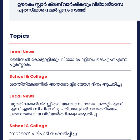
ഊരകം സ്റ്റാർ ക്ലബ് വാർഷികവും വിദ്യാഭ്യാസ
പുരസ്‌ക്കാര സമർപ്പണം നടത്തി
Topics
Local News
ടെൽസൻ കോട്ടോളിക്കും ലിയോ പോളിനും ജെ.എഫ്.എസ്.
പുരസ്കാരം
School & College
ശാന്തിനികേതനിൽ അന്താരാഷ്ട്ര യോഗ ദിനം ആചരിച്ചു
Local News
യൂത്ത് കോൺഗ്രസ്സ് തളിയക്കോണം മേഖല കമ്മറ്റി എസ്
എസ് എൽ സി പ്ലസ് ടു പരീക്ഷകളിൽ ഉന്നതവിജയം
കരസ്ഥമാക്കിയ വിദ്യാർത്ഥികളെ ആദരിച്ചു.
School & College
“നവ് ഓറ” പരിപാടി സംഘടിപ്പിച്ചു