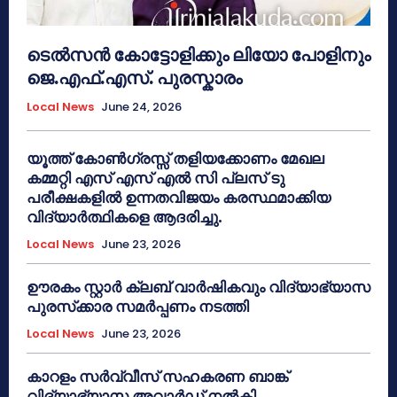
ടെൽസൻ കോട്ടോളിക്കും ലിയോ പോളിനും
ജെ.എഫ്.എസ്. പുരസ്കാരം
Local News
June 24, 2026
യൂത്ത് കോൺഗ്രസ്സ് തളിയക്കോണം മേഖല
കമ്മറ്റി എസ് എസ് എൽ സി പ്ലസ് ടു
പരീക്ഷകളിൽ ഉന്നതവിജയം കരസ്ഥമാക്കിയ
വിദ്യാർത്ഥികളെ ആദരിച്ചു.
Local News
June 23, 2026
ഊരകം സ്റ്റാർ ക്ലബ് വാർഷികവും വിദ്യാഭ്യാസ
പുരസ്‌ക്കാര സമർപ്പണം നടത്തി
Local News
June 23, 2026
കാറളം സർവ്വീസ് സഹകരണ ബാങ്ക്
വിദ്യാഭ്യാസ അവാർഡ് നൽകി