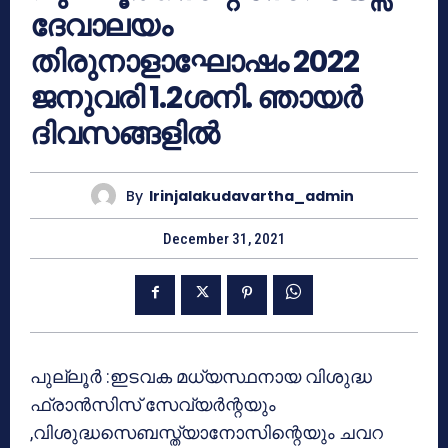
ദേവാലയം
തിരുനാളാഘോഷം 2022
ജനുവരി 1.2ശനി. ഞായർ
ദിവസങ്ങളിൽ
By
Irinjalakudavartha_admin
December 31, 2021
പുല്ലൂർ :ഇടവക മധ്യസ്ഥനായ വിശുദ്ധ
ഫ്രാൻസിസ് സേവ്യർന്റയും
,വിശുദ്ധസെബസ്ത്യാനോസിന്റെയും ചവറ