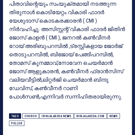
പിതാവിന്റെയും സംയുക്തമായി നടത്തുന്ന
തിരുനാൾ കൊടിയേറ്റം വികാരി ഫാദർ
യേശുദാസ് കൊടകരക്കാരൻ ( CMI )
നിർവഹിച്ചു. അസിസ്റ്റന്റ് വികാരി ഫാദർ ജിതിൻ
ജോസ് കാളൻ ( CMI ), ജനറൽ കൺവീനർ
റോയ് അരിബുപറമ്പിൽ ,ട്രസ്റ്റികളായ ജോർജ്
തൊടുപറമ്പിൽ, ബിജോയ് പേങ്ങിപറമ്പിൽ,
തോമസ് കൂനമ്മാവ്,നോവേന ചെയർമാൻ
ജോസ് ആളുകാരൻ, കൺവീനർ ഫ്രാൻസിസ്
വലിയവീട്ടിൽ,ലിറ്റർജി ചെയർമാൻ ബിന്ദു
ഡേവിസ്, കൺവീനർ റാണി
പോൾസൺ,എന്നിവർ സന്നിഹിതരായിരുന്നു.
TAGS
CHURCH
IRINJALAKUDA NEWS
IRINJALAKUDA.COM
NEWS
PULLUR