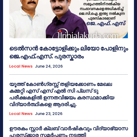
ടെൽസൻ കോട്ടോളിക്കും ലിയോ പോളിനും
ജെ.എഫ്.എസ്. പുരസ്കാരം
Local News
June 24, 2026
യൂത്ത് കോൺഗ്രസ്സ് തളിയക്കോണം മേഖല
കമ്മറ്റി എസ് എസ് എൽ സി പ്ലസ് ടു
പരീക്ഷകളിൽ ഉന്നതവിജയം കരസ്ഥമാക്കിയ
വിദ്യാർത്ഥികളെ ആദരിച്ചു.
Local News
June 23, 2026
ഊരകം സ്റ്റാർ ക്ലബ് വാർഷികവും വിദ്യാഭ്യാസ
പുരസ്‌ക്കാര സമർപ്പണം നടത്തി