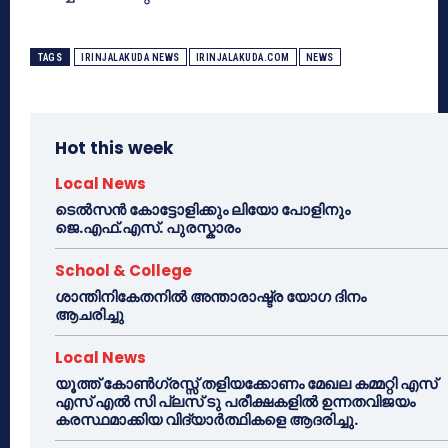
TAGS
IRINJALAKUDA NEWS
IRINJALAKUDA.COM
NEWS
Hot this week
Local News
ടെൽസൻ കോട്ടോളിക്കും ലിയോ പോളിനും
ജെ.എഫ്.എസ്. പുരസ്കാരം
School & College
ശാന്തിനികേതനിൽ അന്താരാഷ്ട്ര യോഗ ദിനം
ആചരിച്ചു
Local News
യൂത്ത് കോൺഗ്രസ്സ് തളിയക്കോണം മേഖല കമ്മറ്റി എസ്
എസ് എൽ സി പ്ലസ് ടു പരീക്ഷകളിൽ ഉന്നതവിജയം
കരസ്ഥമാക്കിയ വിദ്യാർത്ഥികളെ ആദരിച്ചു.