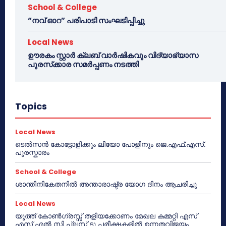
School & College
“നവ് ഓറ” പരിപാടി സംഘടിപ്പിച്ചു
Local News
ഊരകം സ്റ്റാർ ക്ലബ് വാർഷികവും വിദ്യാഭ്യാസ
പുരസ്‌ക്കാര സമർപ്പണം നടത്തി
Topics
Local News
ടെൽസൻ കോട്ടോളിക്കും ലിയോ പോളിനും ജെ.എഫ്.എസ്.
പുരസ്കാരം
School & College
ശാന്തിനികേതനിൽ അന്താരാഷ്ട്ര യോഗ ദിനം ആചരിച്ചു
Local News
യൂത്ത് കോൺഗ്രസ്സ് തളിയക്കോണം മേഖല കമ്മറ്റി എസ്
എസ് എൽ സി പ്ലസ് ടു പരീക്ഷകളിൽ ഉന്നതവിജയം