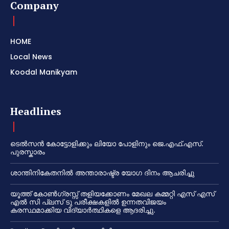
Company
HOME
Local News
Koodal Manikyam
Headlines
ടെൽസൻ കോട്ടോളിക്കും ലിയോ പോളിനും ജെ.എഫ്.എസ്.
പുരസ്കാരം
ശാന്തിനികേതനിൽ അന്താരാഷ്ട്ര യോഗ ദിനം ആചരിച്ചു
യൂത്ത് കോൺഗ്രസ്സ് തളിയക്കോണം മേഖല കമ്മറ്റി എസ് എസ്
എൽ സി പ്ലസ് ടു പരീക്ഷകളിൽ ഉന്നതവിജയം
കരസ്ഥമാക്കിയ വിദ്യാർത്ഥികളെ ആദരിച്ചു.