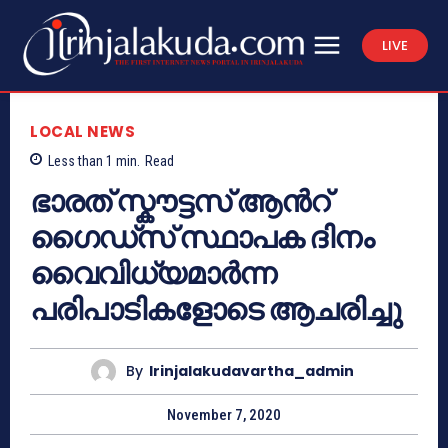
LIVE
LOCAL NEWS
Less than 1
min.
Read
ഭാരത് സ്കൗട്ടസ് ആൻറ്
ഗൈഡ്സ് സ്ഥാപക ദിനം
വൈവിധ്യമാർന്ന
പരിപാടികളോടെ ആചരിച്ചു
By
Irinjalakudavartha_admin
November 7, 2020