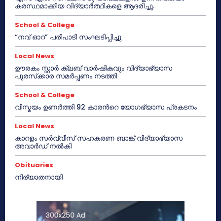
കരസ്ഥമാക്കിയ വിദ്യാർത്ഥികളെ ആദരിച്ചു.
School & College
“നവ് ഓറ” പരിപാടി സംഘടിപ്പിച്ചു
Local News
ഊരകം സ്റ്റാർ ക്ലബ് വാർഷികവും വിദ്യാഭ്യാസ
പുരസ്‌ക്കാര സമർപ്പണം നടത്തി
School & College
വിസ്മയം ഉണർത്തി 92 കാരൻറെ യോഗഭ്യാസ പ്രകടനം
Local News
കാറളം സർവ്വീസ് സഹകരണ ബാങ്ക് വിദ്യാഭ്യാസ
അവാർഡ് നൽകി
Obituaries
നിര്യാതനായി