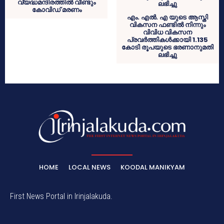
വ്യദ്ധമന്ദിരത്തിൽ വീണ്ടും
കോവിഡ് മരണം
എം. എൽ. എ യുടെ ആസ്തി
വികസന ഫണ്ടിൽ നിന്നും
വിവിധ വികസന
പ്രവർത്തികൾക്കായി 1.135
കോടി രൂപയുടെ ഭരണാനുമതി
ലഭിച്ചു
HOME
LOCAL NEWS
KOODAL MANIKYAM
First News Portal in Irinjalakuda.