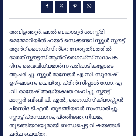
അവിട്ടത്തൂർ: ലാൽ ബഹാദൂർ ശാസ്ത്രി
മെമ്മോറിയിൽ ഹയർ സെക്കണ്ടറി സ്കൂൾ സ്കൗട്ട്
ആൻറ് ഗൈഡ്സിൻ്റെ നേതൃത്വത്തിൽ
ഭാരത് സ്കൗട്ടസ് ആൻറ് ഗൈഡ്സ് സ്ഥാപക
ദിനം വൈവിധ്യമാർന്ന പരിപാടികളോടെ
ആചരിച്ചു. സ്കൂൾ മാനേജർ എ.സി. സുരേഷ്
ഉദ്ഘാടനം ചെയ്തു. പ്രിൻസിപ്പാൾ ഡോ. എ
.വി. രാജേഷ് അദ്ധ്യക്ഷത വഹിച്ചു. സ്കൗട്ട്
മാസ്റ്റർ ബിബി പി. എൽ., ഗൈഡ്സ് ക്യാപ്പ്റ്റൻ
പ്രസീദ ടി.എൻ. തുടങ്ങിയവർ സംസാരിച്ചു.
സ്കൗട്ട് പ്രസ്ഥാനം, പ്രതിജ്ഞ, നിയമം,
തുടങ്ങിയവയുമായി ബന്ധപ്പെട്ട വിഷയങ്ങൾ
ചർച്ച ചെയ്തു.