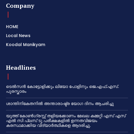
Company
HOME
Local News
Koodal Manikyam
Headlines
ടെൽസൻ കോട്ടോളിക്കും ലിയോ പോളിനും ജെ.എഫ്.എസ്.
പുരസ്കാരം
ശാന്തിനികേതനിൽ അന്താരാഷ്ട്ര യോഗ ദിനം ആചരിച്ചു
യൂത്ത് കോൺഗ്രസ്സ് തളിയക്കോണം മേഖല കമ്മറ്റി എസ് എസ്
എൽ സി പ്ലസ് ടു പരീക്ഷകളിൽ ഉന്നതവിജയം
കരസ്ഥമാക്കിയ വിദ്യാർത്ഥികളെ ആദരിച്ചു.