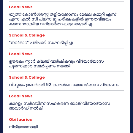
Local News
യൂത്ത് കോൺഗ്രസ്സ് തളിയക്കോണം മേഖല കമ്മറ്റി എസ്
എസ് എൽ സി പ്ലസ് ടു പരീക്ഷകളിൽ ഉന്നതവിജയം
കരസ്ഥമാക്കിയ വിദ്യാർത്ഥികളെ ആദരിച്ചു.
School & College
“നവ് ഓറ” പരിപാടി സംഘടിപ്പിച്ചു
Local News
ഊരകം സ്റ്റാർ ക്ലബ് വാർഷികവും വിദ്യാഭ്യാസ
പുരസ്‌ക്കാര സമർപ്പണം നടത്തി
School & College
വിസ്മയം ഉണർത്തി 92 കാരൻറെ യോഗഭ്യാസ പ്രകടനം
Local News
കാറളം സർവ്വീസ് സഹകരണ ബാങ്ക് വിദ്യാഭ്യാസ
അവാർഡ് നൽകി
Obituaries
നിര്യാതനായി