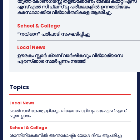
യൂത്ത് കോൺഗ്രസ്സ് തളിയക്കോണം മേഖല കമ്മറ്റി എസ്
എസ് എൽ സി പ്ലസ് ടു പരീക്ഷകളിൽ ഉന്നതവിജയം
കരസ്ഥമാക്കിയ വിദ്യാർത്ഥികളെ ആദരിച്ചു.
School & College
“നവ് ഓറ” പരിപാടി സംഘടിപ്പിച്ചു
Local News
ഊരകം സ്റ്റാർ ക്ലബ് വാർഷികവും വിദ്യാഭ്യാസ
പുരസ്‌ക്കാര സമർപ്പണം നടത്തി
Topics
Local News
ടെൽസൻ കോട്ടോളിക്കും ലിയോ പോളിനും ജെ.എഫ്.എസ്.
പുരസ്കാരം
School & College
ശാന്തിനികേതനിൽ അന്താരാഷ്ട്ര യോഗ ദിനം ആചരിച്ചു