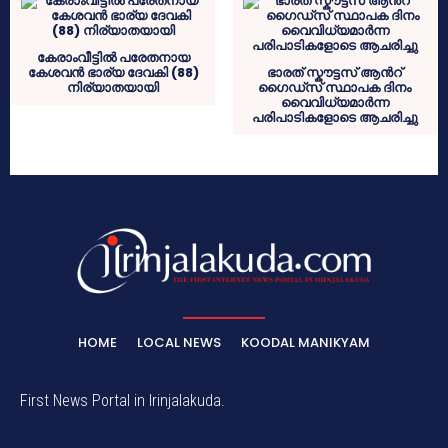
കേരാംവീട്ടിൽ പരേതനായ
കേശവൻ ഭാര്യ ദേവകി (88)
ഭാരത് സ്കൗട്ടസ് ആൻറ്
നിര്യാതയായി
ഗൈഡ്സ് സ്ഥാപക ദിനം
വൈവിധ്യമാർന്ന
പരിപാടികളോടെ ആചരിച്ചു
HOME
LOCAL NEWS
KOODAL MANIKYAM
First News Portal in Irinjalakuda.