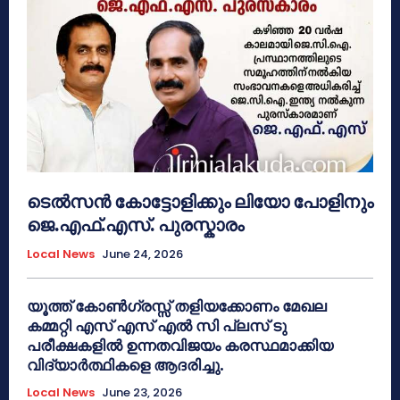
ടെൽസൻ കോട്ടോളിക്കും ലിയോ പോളിനും
ജെ.എഫ്.എസ്. പുരസ്കാരം
Local News
June 24, 2026
യൂത്ത് കോൺഗ്രസ്സ് തളിയക്കോണം മേഖല
കമ്മറ്റി എസ് എസ് എൽ സി പ്ലസ് ടു
പരീക്ഷകളിൽ ഉന്നതവിജയം കരസ്ഥമാക്കിയ
വിദ്യാർത്ഥികളെ ആദരിച്ചു.
Local News
June 23, 2026