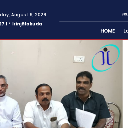
day, August 9, 2026
BRE
27.1
Irinjālakuda
C
HOME
L