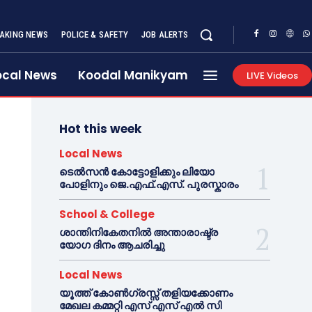
AKING NEWS
POLICE & SAFETY
JOB ALERTS
ocal News
Koodal Manikyam
LIVE Videos
Hot this week
Local News
ടെൽസൻ കോട്ടോളിക്കും ലിയോ
പോളിനും ജെ.എഫ്.എസ്. പുരസ്കാരം
School & College
ശാന്തിനികേതനിൽ അന്താരാഷ്ട്ര
യോഗ ദിനം ആചരിച്ചു
Local News
യൂത്ത് കോൺഗ്രസ്സ് തളിയക്കോണം
മേഖല കമ്മറ്റി എസ് എസ് എൽ സി