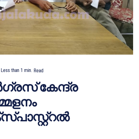
Less than 1
min.
Read
്രസ് കേന്ദ്ര
്മേളനം
പാസ്റ്റ്‌റല്‍