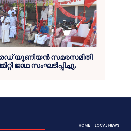
രേഡ് യൂണിയന്‍ സമരസമിതി
മിറ്റി ജാഥ സംഘടിപ്പിച്ചു.
HOME
LOCAL NEWS