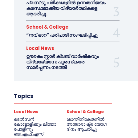
പ്ലസ് ടു പരീക്ഷകളിൽ ഉന്നതവിജയം
കരസ്ഥമാക്കിയ വിദ്യാർത്ഥികളെ
ആദരിച്ചു.
School & College
“നവ് ഓറ” പരിപാടി സംഘടിപ്പിച്ചു
Local News
ഊരകം സ്റ്റാർ ക്ലബ് വാർഷികവും
വിദ്യാഭ്യാസ പുരസ്‌ക്കാര
സമർപ്പണം നടത്തി
Topics
Local News
School & College
ടെൽസൻ
ശാന്തിനികേതനിൽ
കോട്ടോളിക്കും ലിയോ
അന്താരാഷ്ട്ര യോഗ
പോളിനും
ദിനം ആചരിച്ചു
ജെ.എഫ്.എസ്.