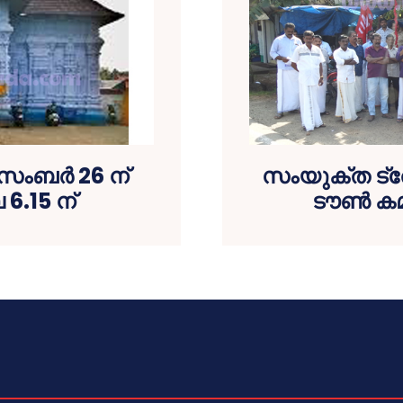
സംബര്‍ 26 ന്
സംയുക്ത ട്
6.15 ന്
ടൗണ്‍ കമ്