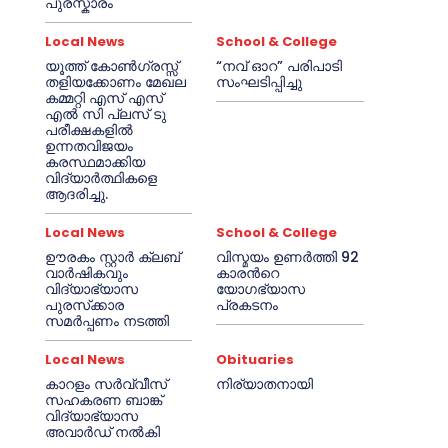
പുരസ്കാരം
Local News
School & College
യൂത്ത് കോൺഗ്രസ്സ്
“നവ് ഓറ” പരിപാടി
തളിയക്കോണം മേഖല
സംഘടിപ്പിച്ചു
കമ്മറ്റി എസ് എസ്
എൽ സി പ്ലസ് ടു
പരീക്ഷകളിൽ
ഉന്നതവിജയം
കരസ്ഥമാക്കിയ
വിദ്യാർത്ഥികളെ
ആദരിച്ചു.
Local News
School & College
ഊരകം സ്റ്റാർ ക്ലബ്
വിസ്മയം ഉണർത്തി 92
വാർഷികവും
കാരൻറെ
വിദ്യാഭ്യാസ
യോഗഭ്യാസ
പുരസ്‌ക്കാര
പ്രകടനം
സമർപ്പണം നടത്തി
Local News
Obituaries
കാറളം സർവ്വീസ്
നിര്യാതനായി
സഹകരണ ബാങ്ക്
വിദ്യാഭ്യാസ
അവാർഡ് നൽകി