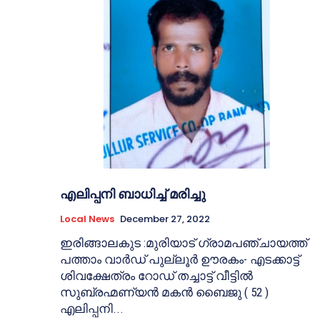
എലിപ്പനി ബാധിച്ച് മരിച്ചു
Local News
December 27, 2022
ഇരിങ്ങാലകുട :മുരിയാട് ഗ്രാമപഞ്ചായത്ത്
പത്താം വാർഡ് പുല്ലൂർ ഊരകം- എടക്കാട്ട്
ശിവക്ഷേത്രം റോഡ് തച്ചാട്ട് വീട്ടിൽ
സുബ്രഹ്മണ്യൻ മകൻ ബൈജു ( 52 )
എലിപ്പനി...