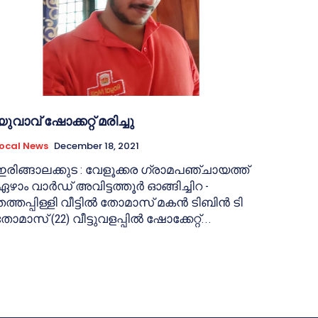
യുവാവ് ഷോക്കറ്റ് മരിച്ചു
ocal News
December 18, 2021
ഇരിങ്ങാലക്കുട : വേളൂക്കര ഗ്രാമപഞ്ചായത്ത്
ഏഴാം വാർഡ് അവിട്ടത്തൂർ ഓങ്ങിച്ചിറ -
തത്തപ്പിള്ളി വീട്ടിൽ തോമാസ് മകൻ ടിബിൻ ടി
ോമാസ് (22) വീട്ടുവളപ്പിൽ ഷോക്കേറ്റ്...