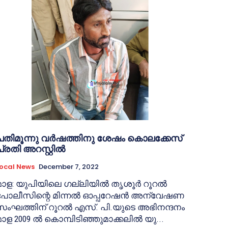
പതിമൂന്നു വർഷത്തിനു ശേഷം കൊലക്കേസ്
പ്രതി അറസ്റ്റിൽ
ocal News
December 7, 2022
മാള: യുപിയിലെ ഗല്ലിയിൽ തൃശൂർ റൂറൽ
പോലീസിന്റെ മിന്നൽ ഓപ്പറേഷൻ അന്വേഷണ
സംഘത്തിന് റൂറൽ എസ്. പി.യുടെ അഭിനന്ദനം
മാള 2009 ൽ കൊമ്പിടിഞ്ഞുമാക്കലിൽ യു...