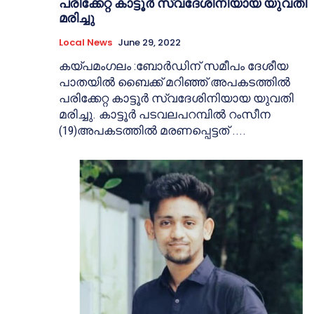
പരിക്കേറ്റ കാട്ടൂർ സ്വദേശിനിയായ യുവതി
മരിച്ചു
Local News
June 29, 2022
കയ്പമംഗലം :ബോർഡിന് സമീപം ദേശീയ
പാതയിൽ ബൈക്ക് മറിഞ്ഞ് അപകടത്തിൽ
പരിക്കേറ്റ കാട്ടൂർ സ്വദേശിനിയായ യുവതി
മരിച്ചു. കാട്ടൂർ പടവലപറമ്പിൽ റംസീന
(19)അപകടത്തിൽ മരണപ്പെട്ടത് ....