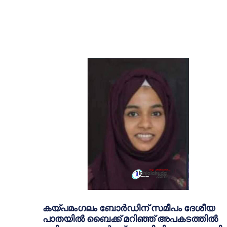
കയ്പമംഗലം ബോർഡിന് സമീപം ദേശീയ
പാതയിൽ ബൈക്ക് മറിഞ്ഞ് അപകടത്തിൽ