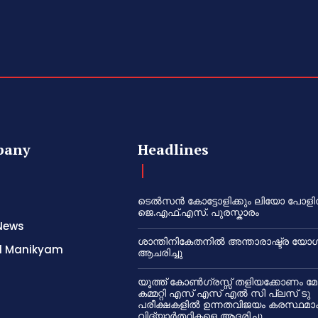
pany
Headlines
ടെൽസൻ കോട്ടോളിക്കും ലിയോ പോളി
ജെ.എഫ്.എസ്. പുരസ്കാരം
News
ശാന്തിനികേതനിൽ അന്താരാഷ്ട്ര യോഗ
l Manikyam
ആചരിച്ചു
യൂത്ത് കോൺഗ്രസ്സ് തളിയക്കോണം മ
കമ്മറ്റി എസ് എസ് എൽ സി പ്ലസ് ടു
പരീക്ഷകളിൽ ഉന്നതവിജയം കരസ്ഥമാക
വിദ്യാർത്ഥികളെ ആദരിച്ചു.