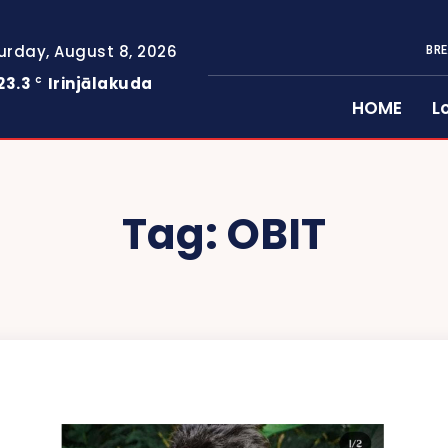
urday, August 8, 2026
BRE
23.3
Irinjālakuda
C
HOME
L
Tag:
OBIT