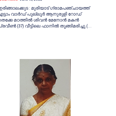
ഇരിങ്ങാലക്കുട : മുരിയാട് ഗ്രാമപഞ്ചായത്ത്
എട്ടാം വാർഡ് പുല്ലൂർ ആനുരുളി റോഡ്
തെക്കേ മഠത്തിൽ ശിവൻ മേനോൻ മകൻ
പ്രവീൺ (37) വീട്ടിലെ ഫാനിൽ തൂങ്ങിമരിച്ചു.(...