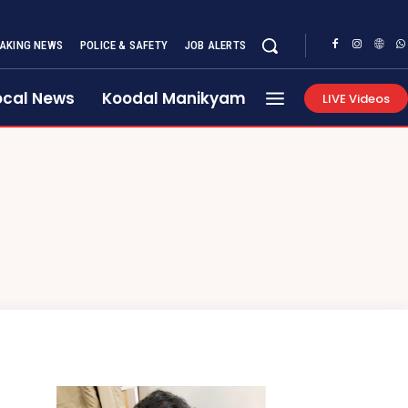
AKING NEWS
POLICE & SAFETY
JOB ALERTS
ocal News
Koodal Manikyam
LIVE Videos