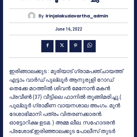
By
Irinjalakudavartha_admin
June 16, 2022
ഇരിങ്ങാലക്കുട : മുരിയാട് ഗ്രാമപഞ്ചായത്ത്
എട്ടാം വാർഡ് പുല്ലൂർ ആനുരുളി റോഡ്
തെക്കേ മഠത്തിൽ ശിവൻ മേനോൻ മകൻ
പ്രവീൺ (37) വീട്ടിലെ ഫാനിൽ തൂങ്ങിമരിച്ചു.(
പുല്ലൂർ ഗ്രാമീണ വായനശാല അംഗം. മുൻ
ദേശാഭിമാനി പത്രം വിതരണക്കാരൻ.
ഓട്ടോറിക്ഷ ഉടമ. ) അമ്മ ലീല. സഹോദരൻ
പ്രശോഭ്.ഇരിഞ്ഞാലക്കുട പോലീസ് തുടർ