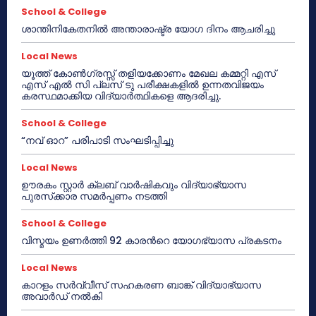
School & College
ശാന്തിനികേതനിൽ അന്താരാഷ്ട്ര യോഗ ദിനം ആചരിച്ചു
Local News
യൂത്ത് കോൺഗ്രസ്സ് തളിയക്കോണം മേഖല കമ്മറ്റി എസ്
എസ് എൽ സി പ്ലസ് ടു പരീക്ഷകളിൽ ഉന്നതവിജയം
കരസ്ഥമാക്കിയ വിദ്യാർത്ഥികളെ ആദരിച്ചു.
School & College
“നവ് ഓറ” പരിപാടി സംഘടിപ്പിച്ചു
Local News
ഊരകം സ്റ്റാർ ക്ലബ് വാർഷികവും വിദ്യാഭ്യാസ
പുരസ്‌ക്കാര സമർപ്പണം നടത്തി
School & College
വിസ്മയം ഉണർത്തി 92 കാരൻറെ യോഗഭ്യാസ പ്രകടനം
Local News
കാറളം സർവ്വീസ് സഹകരണ ബാങ്ക് വിദ്യാഭ്യാസ
അവാർഡ് നൽകി