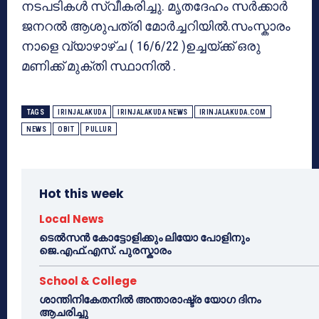
നടപടികൾ സ്വീകരിച്ചു. മൃതദേഹം സർക്കാർ
ജനറൽ ആശുപത്രി മോർച്ചറിയിൽ.സംസ്കാരം
നാളെ വ്യാഴാഴ്ച ( 16/6/22 )ഉച്ചയ്ക്ക് ഒരു
മണിക്ക് മുക്തി സ്ഥാനിൽ .
TAGS
IRINJALAKUDA
IRINJALAKUDA NEWS
IRINJALAKUDA.COM
NEWS
OBIT
PULLUR
Hot this week
Local News
ടെൽസൻ കോട്ടോളിക്കും ലിയോ പോളിനും
ജെ.എഫ്.എസ്. പുരസ്കാരം
School & College
ശാന്തിനികേതനിൽ അന്താരാഷ്ട്ര യോഗ ദിനം
ആചരിച്ചു