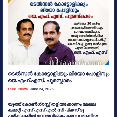
ടെൽസൻ കോട്ടോളിക്കും ലിയോ പോളിനും
ജെ.എഫ്.എസ്. പുരസ്കാരം
Local News
June 24, 2026
യൂത്ത് കോൺഗ്രസ്സ് തളിയക്കോണം മേഖല
കമ്മറ്റി എസ് എസ് എൽ സി പ്ലസ് ടു
പരീക്ഷകളിൽ ഉന്നതവിജയം കരസ്ഥമാക്കിയ