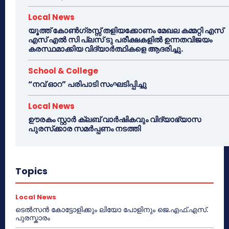
Local News
യൂത്ത് കോൺഗ്രസ്സ് തളിയക്കോണം മേഖല കമ്മറ്റി എസ്
എസ് എൽ സി പ്ലസ് ടു പരീക്ഷകളിൽ ഉന്നതവിജയം
കരസ്ഥമാക്കിയ വിദ്യാർത്ഥികളെ ആദരിച്ചു.
School & College
“നവ് ഓറ” പരിപാടി സംഘടിപ്പിച്ചു
Local News
ഊരകം സ്റ്റാർ ക്ലബ് വാർഷികവും വിദ്യാഭ്യാസ
പുരസ്‌ക്കാര സമർപ്പണം നടത്തി
Topics
Local News
ടെൽസൻ കോട്ടോളിക്കും ലിയോ പോളിനും ജെ.എഫ്.എസ്.
പുരസ്കാരം