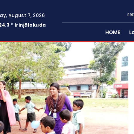
day, August 7, 2026
BRE
24.3
Irinjālakuda
C
HOME
L