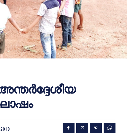
അന്തര്‍ദ്ദേശീയ
ഘോഷം
 2018