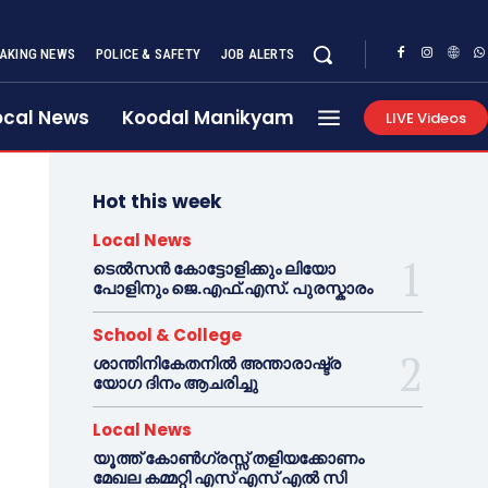
AKING NEWS
POLICE & SAFETY
JOB ALERTS
ocal News
Koodal Manikyam
LIVE Videos
Hot this week
Local News
ടെൽസൻ കോട്ടോളിക്കും ലിയോ
പോളിനും ജെ.എഫ്.എസ്. പുരസ്കാരം
School & College
ശാന്തിനികേതനിൽ അന്താരാഷ്ട്ര
യോഗ ദിനം ആചരിച്ചു
Local News
യൂത്ത് കോൺഗ്രസ്സ് തളിയക്കോണം
മേഖല കമ്മറ്റി എസ് എസ് എൽ സി