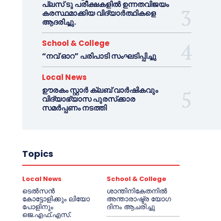
പ്ലസ് ടു പരീക്ഷകളിൽ ഉന്നതവിജയം
കരസ്ഥമാക്കിയ വിദ്യാർത്ഥികളെ
ആദരിച്ചു.
School & College
“നവ് ഓറ” പരിപാടി സംഘടിപ്പിച്ചു
Local News
ഊരകം സ്റ്റാർ ക്ലബ് വാർഷികവും
വിദ്യാഭ്യാസ പുരസ്‌ക്കാര
സമർപ്പണം നടത്തി
Topics
Local News
School & College
ടെൽസൻ
ശാന്തിനികേതനിൽ
കോട്ടോളിക്കും ലിയോ
അന്താരാഷ്ട്ര യോഗ
പോളിനും
ദിനം ആചരിച്ചു
ജെ.എഫ്.എസ്.