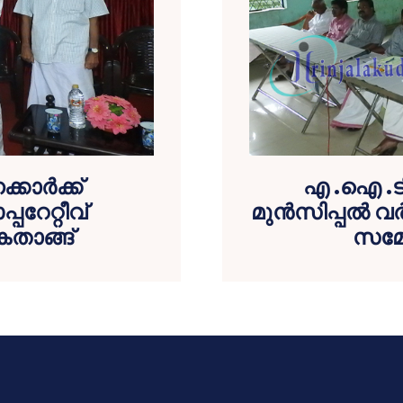
കാര്‍ക്ക്
എ .ഐ .ടി
റേറ്റീവ്
മുന്‍സിപ്പല്‍ വ
ൈതാങ്ങ്
സമ്മ