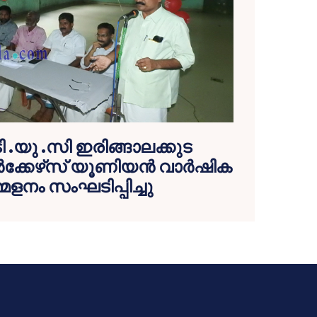
 .യു .സി ഇരിങ്ങാലക്കുട
ര്‍ക്കേഴ്‌സ് യൂണിയന്‍ വാര്‍ഷിക
േളനം സംഘടിപ്പിച്ചു