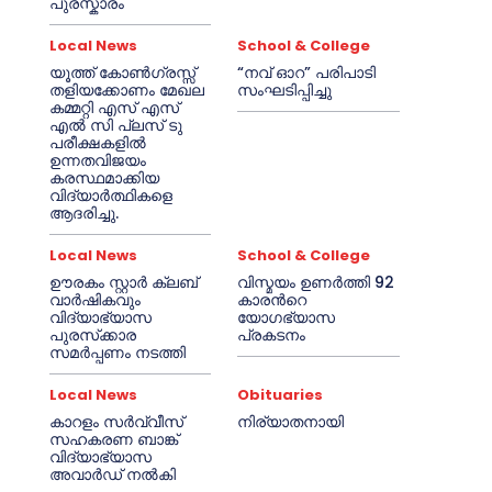
പുരസ്കാരം
Local News
School & College
യൂത്ത് കോൺഗ്രസ്സ്
“നവ് ഓറ” പരിപാടി
തളിയക്കോണം മേഖല
സംഘടിപ്പിച്ചു
കമ്മറ്റി എസ് എസ്
എൽ സി പ്ലസ് ടു
പരീക്ഷകളിൽ
ഉന്നതവിജയം
കരസ്ഥമാക്കിയ
വിദ്യാർത്ഥികളെ
ആദരിച്ചു.
Local News
School & College
ഊരകം സ്റ്റാർ ക്ലബ്
വിസ്മയം ഉണർത്തി 92
വാർഷികവും
കാരൻറെ
വിദ്യാഭ്യാസ
യോഗഭ്യാസ
പുരസ്‌ക്കാര
പ്രകടനം
സമർപ്പണം നടത്തി
Local News
Obituaries
കാറളം സർവ്വീസ്
നിര്യാതനായി
സഹകരണ ബാങ്ക്
വിദ്യാഭ്യാസ
അവാർഡ് നൽകി