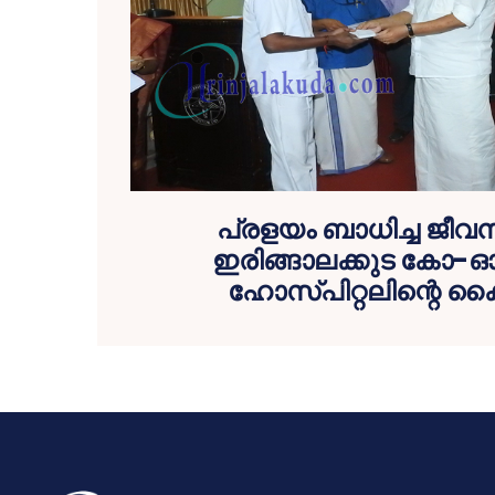
പ്രളയം ബാധിച്ച ജീവനക്
ഇരിങ്ങാലക്കുട കോ-ഓപ്പ
ഹോസ്പിറ്റലിന്റെ ക