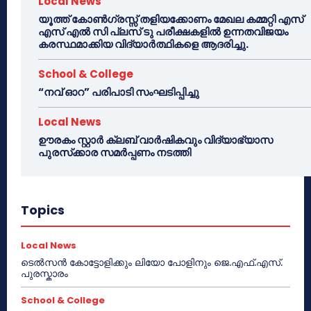
Local News
യൂത്ത് കോൺഗ്രസ്സ് തളിയക്കോണം മേഖല കമ്മറ്റി എസ്
എസ് എൽ സി പ്ലസ് ടു പരീക്ഷകളിൽ ഉന്നതവിജയം
കരസ്ഥമാക്കിയ വിദ്യാർത്ഥികളെ ആദരിച്ചു.
School & College
“നവ് ഓറ” പരിപാടി സംഘടിപ്പിച്ചു
Local News
ഊരകം സ്റ്റാർ ക്ലബ് വാർഷികവും വിദ്യാഭ്യാസ
പുരസ്‌ക്കാര സമർപ്പണം നടത്തി
Topics
Local News
ടെൽസൻ കോട്ടോളിക്കും ലിയോ പോളിനും ജെ.എഫ്.എസ്.
പുരസ്കാരം
School & College