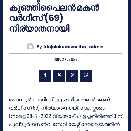
കുഞ്ഞിപൈലൻ മകൻ
വർഗീസ് (69)
നിര്യാതനായി
By
Irinjalakudavartha_admin
July 27, 2022
പോന്നൂർ നങ്ങിണി കുഞ്ഞിപൈലൻ മകൻ
വർഗീസ് (69) നിര്യാതനായി. സംസ്കാരം
(നാളെ 28- 7 -2022 വ്യാഴാഴ്ച) ഉച്ചതിരിഞ്ഞ് 3 ന്
പുല്ലൂർ സെൻറ് :സേവിയേഴ്സ് ദേവാലയത്തിൽ