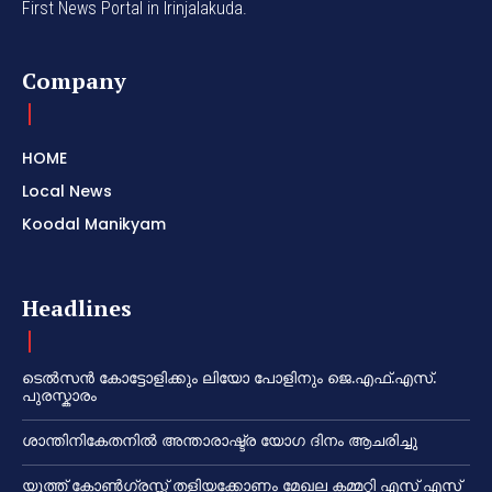
First News Portal in Irinjalakuda.
Company
HOME
Local News
Koodal Manikyam
Headlines
ടെൽസൻ കോട്ടോളിക്കും ലിയോ പോളിനും ജെ.എഫ്.എസ്.
പുരസ്കാരം
ശാന്തിനികേതനിൽ അന്താരാഷ്ട്ര യോഗ ദിനം ആചരിച്ചു
യൂത്ത് കോൺഗ്രസ്സ് തളിയക്കോണം മേഖല കമ്മറ്റി എസ് എസ്