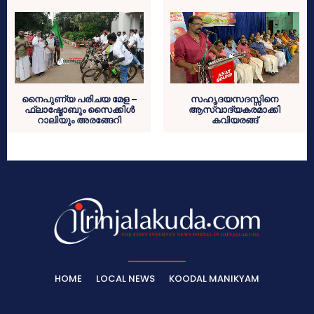
നൈപുണ്യ പരിചയ മേള –
സഹൃദയസദസ്സിനെ
ഫ്ലാഷ്മോബും സൈക്കിൾ
ആസ്വാദ്യകരമാക്കി
റാലിയും അരങ്ങേറി
കവിയരങ്ങ്
HOME
LOCAL NEWS
KOODAL MANIKYAM