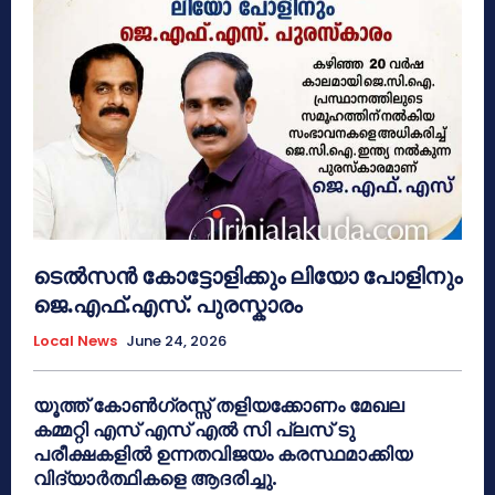
ടെൽസൻ കോട്ടോളിക്കും ലിയോ പോളിനും
ജെ.എഫ്.എസ്. പുരസ്കാരം
Local News
June 24, 2026
യൂത്ത് കോൺഗ്രസ്സ് തളിയക്കോണം മേഖല
കമ്മറ്റി എസ് എസ് എൽ സി പ്ലസ് ടു
പരീക്ഷകളിൽ ഉന്നതവിജയം കരസ്ഥമാക്കിയ
വിദ്യാർത്ഥികളെ ആദരിച്ചു.