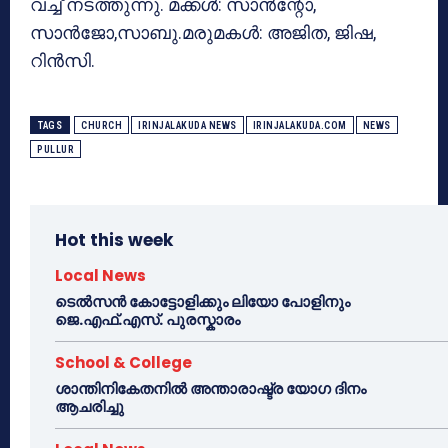
വച്ച് നടത്തുന്നു. മക്കൾ: സാൻന്റോ,
സാൻജോ,സാബു.മരുമകൾ: അജിത, ജിഷ,
റിൻസി.
TAGS
CHURCH
IRINJALAKUDA NEWS
IRINJALAKUDA.COM
NEWS
PULLUR
Hot this week
Local News
ടെൽസൻ കോട്ടോളിക്കും ലിയോ പോളിനും
ജെ.എഫ്.എസ്. പുരസ്കാരം
School & College
ശാന്തിനികേതനിൽ അന്താരാഷ്ട്ര യോഗ ദിനം
ആചരിച്ചു