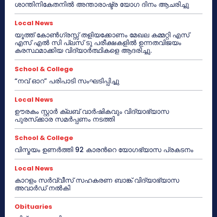
ശാന്തിനികേതനിൽ അന്താരാഷ്ട്ര യോഗ ദിനം ആചരിച്ചു
Local News
യൂത്ത് കോൺഗ്രസ്സ് തളിയക്കോണം മേഖല കമ്മറ്റി എസ്
എസ് എൽ സി പ്ലസ് ടു പരീക്ഷകളിൽ ഉന്നതവിജയം
കരസ്ഥമാക്കിയ വിദ്യാർത്ഥികളെ ആദരിച്ചു.
School & College
“നവ് ഓറ” പരിപാടി സംഘടിപ്പിച്ചു
Local News
ഊരകം സ്റ്റാർ ക്ലബ് വാർഷികവും വിദ്യാഭ്യാസ
പുരസ്‌ക്കാര സമർപ്പണം നടത്തി
School & College
വിസ്മയം ഉണർത്തി 92 കാരൻറെ യോഗഭ്യാസ പ്രകടനം
Local News
കാറളം സർവ്വീസ് സഹകരണ ബാങ്ക് വിദ്യാഭ്യാസ
അവാർഡ് നൽകി
Obituaries