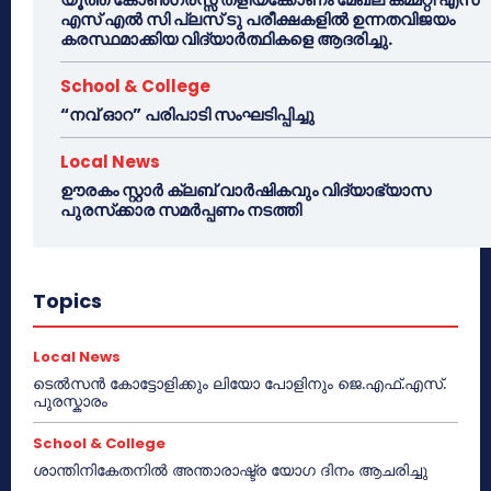
എസ് എൽ സി പ്ലസ് ടു പരീക്ഷകളിൽ ഉന്നതവിജയം
കരസ്ഥമാക്കിയ വിദ്യാർത്ഥികളെ ആദരിച്ചു.
School & College
“നവ് ഓറ” പരിപാടി സംഘടിപ്പിച്ചു
Local News
ഊരകം സ്റ്റാർ ക്ലബ് വാർഷികവും വിദ്യാഭ്യാസ
പുരസ്‌ക്കാര സമർപ്പണം നടത്തി
Topics
Local News
ടെൽസൻ കോട്ടോളിക്കും ലിയോ പോളിനും ജെ.എഫ്.എസ്.
പുരസ്കാരം
School & College
ശാന്തിനികേതനിൽ അന്താരാഷ്ട്ര യോഗ ദിനം ആചരിച്ചു