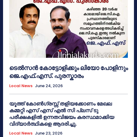
ടെൽസൻ കോട്ടോളിക്കും ലിയോ പോളിനും
ജെ.എഫ്.എസ്. പുരസ്കാരം
Local News
June 24, 2026
യൂത്ത് കോൺഗ്രസ്സ് തളിയക്കോണം മേഖല
കമ്മറ്റി എസ് എസ് എൽ സി പ്ലസ് ടു
പരീക്ഷകളിൽ ഉന്നതവിജയം കരസ്ഥമാക്കിയ
വിദ്യാർത്ഥികളെ ആദരിച്ചു.
Local News
June 23, 2026