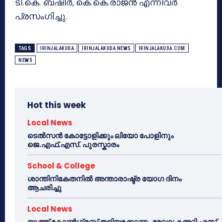
ടി.കെ. ബഷീർ, കെ.കെ.രാജൻ എന്നിവർ
പ്രസംഗിച്ചു.
TAGS
IRINJALAKUDA
IRINJALAKUDA NEWS
IRINJALAKUDA.COM
NEWS
Hot this week
Local News
ടെൽസൻ കോട്ടോളിക്കും ലിയോ പോളിനും
ജെ.എഫ്.എസ്. പുരസ്കാരം
School & College
ശാന്തിനികേതനിൽ അന്താരാഷ്ട്ര യോഗ ദിനം
ആചരിച്ചു
Local News
യൂത്ത് കോൺഗ്രസ്സ് തളിയക്കോണം മേഖല കമ്മറ്റി എസ്