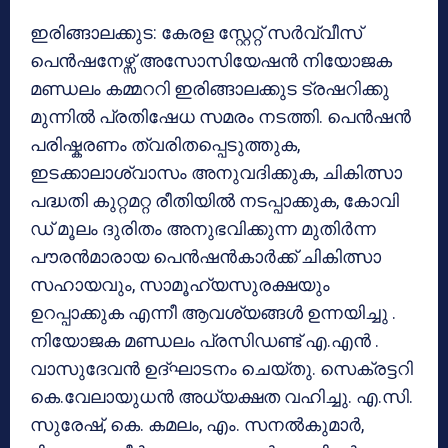
ഇരിങ്ങാലക്കുട: കേരള സ്റ്റേറ്റ് സർവ്വീസ്
പെൻഷനേഴ്സ് അസോസിയേഷൻ നിയോജക
മണ്ഡലം കമ്മററി ഇരിങ്ങാലക്കുട ട്രഷറിക്കു
മുന്നിൽ പ്രതിഷേധ സമരം നടത്തി. പെൻഷൻ
പരിഷ്കരണം ത്വരിതപ്പെടുത്തുക,
ഇടക്കാലാശ്വാസം അനുവദിക്കുക, ചികിത്സാ
പദ്ധതി കുറ്റമറ്റ രീതിയിൽ നടപ്പാക്കുക, കോവി
ഡ് മൂലം ദുരിതം അനുഭവിക്കുന്ന മുതിർന്ന
പൗരൻമാരായ പെൻഷൻകാർക്ക് ചികിത്സാ
സഹായവും, സാമൂഹ്യസുരക്ഷയും
ഉറപ്പാക്കുക എന്നീ ആവശ്യങ്ങൾ ഉന്നയിച്ചു .
നിയോജക മണ്ഡലം പ്രസിഡണ്ട് എ.എൻ .
വാസുദേവൻ ഉദ്ഘാടനം ചെയ്തു. സെക്രട്ടറി
കെ.വേലായുധൻ അധ്യക്ഷത വഹിച്ചു. എ.സി.
സുരേഷ്, കെ. കമലം, എം. സനൽകുമാർ,