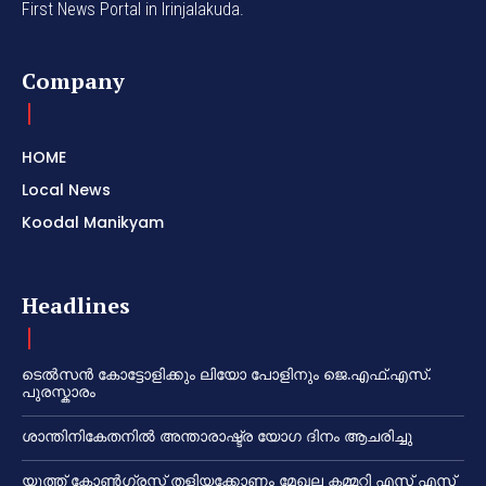
First News Portal in Irinjalakuda.
Company
HOME
Local News
Koodal Manikyam
Headlines
ടെൽസൻ കോട്ടോളിക്കും ലിയോ പോളിനും ജെ.എഫ്.എസ്.
പുരസ്കാരം
ശാന്തിനികേതനിൽ അന്താരാഷ്ട്ര യോഗ ദിനം ആചരിച്ചു
യൂത്ത് കോൺഗ്രസ്സ് തളിയക്കോണം മേഖല കമ്മറ്റി എസ് എസ്