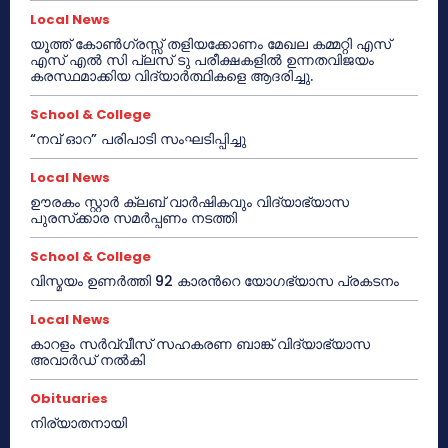
Local News
യൂത്ത് കോൺഗ്രസ്സ് തളിയക്കോണം മേഖല കമ്മറ്റി എസ്
എസ് എൽ സി പ്ലസ് ടു പരീക്ഷകളിൽ ഉന്നതവിജയം
കരസ്ഥമാക്കിയ വിദ്യാർത്ഥികളെ ആദരിച്ചു.
School & College
“നവ് ഓറ” പരിപാടി സംഘടിപ്പിച്ചു
Local News
ഊരകം സ്റ്റാർ ക്ലബ് വാർഷികവും വിദ്യാഭ്യാസ
പുരസ്‌ക്കാര സമർപ്പണം നടത്തി
School & College
വിസ്മയം ഉണർത്തി 92 കാരൻറെ യോഗഭ്യാസ പ്രകടനം
Local News
കാറളം സർവ്വീസ് സഹകരണ ബാങ്ക് വിദ്യാഭ്യാസ
അവാർഡ് നൽകി
Obituaries
നിര്യാതനായി