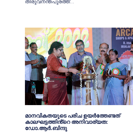
തിരുവനന്തപുരത്ത്...
മാനവികതയുടെ പരിച ഉയർത്തേണ്ടത്
കാലഘട്ടത്തിൻ്റെ അനിവാര്യത:
ഡോ.ആർ.ബിന്ദു