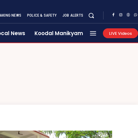
AKING NEWS
POLICE & SAFETY
JOB ALERTS
ocal News
Koodal Manikyam
LIVE Videos