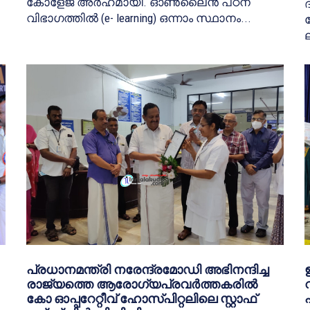
കോളേജ് അർഹമായി. ഓൺലൈൻ പഠന
വിഭാഗത്തിൽ (e- learning) ഒന്നാം സ്ഥാനം...
ല
പ്രധാനമന്ത്രി നരേന്ദ്രമോഡി അഭിനന്ദിച്ച
രാജ്യത്തെ ആരോഗ്യപ്രവർത്തകരിൽ
കോ ഓപ്പറേറ്റീവ് ഹോസ്പിറ്റലിലെ സ്റ്റാഫ്‌