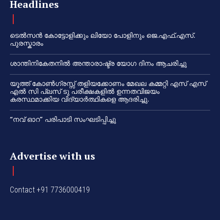
Headlines
ടെൽസൻ കോട്ടോളിക്കും ലിയോ പോളിനും ജെ.എഫ്.എസ്.
പുരസ്കാരം
ശാന്തിനികേതനിൽ അന്താരാഷ്ട്ര യോഗ ദിനം ആചരിച്ചു
യൂത്ത് കോൺഗ്രസ്സ് തളിയക്കോണം മേഖല കമ്മറ്റി എസ് എസ്
എൽ സി പ്ലസ് ടു പരീക്ഷകളിൽ ഉന്നതവിജയം
കരസ്ഥമാക്കിയ വിദ്യാർത്ഥികളെ ആദരിച്ചു.
“നവ് ഓറ” പരിപാടി സംഘടിപ്പിച്ചു
Advertise with us
Contact +91 7736000419