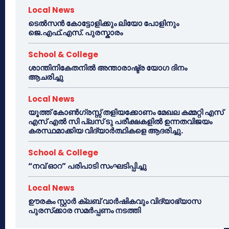
Local News
ടെൽസൻ കോട്ടോളിക്കും ലിയോ പോളിനും
ജെ.എഫ്.എസ്. പുരസ്കാരം
School & College
ശാന്തിനികേതനിൽ അന്താരാഷ്ട്ര യോഗ ദിനം
ആചരിച്ചു
Local News
യൂത്ത് കോൺഗ്രസ്സ് തളിയക്കോണം മേഖല കമ്മറ്റി എസ്
എസ് എൽ സി പ്ലസ് ടു പരീക്ഷകളിൽ ഉന്നതവിജയം
കരസ്ഥമാക്കിയ വിദ്യാർത്ഥികളെ ആദരിച്ചു.
School & College
“നവ് ഓറ” പരിപാടി സംഘടിപ്പിച്ചു
Local News
ഊരകം സ്റ്റാർ ക്ലബ് വാർഷികവും വിദ്യാഭ്യാസ
പുരസ്‌ക്കാര സമർപ്പണം നടത്തി