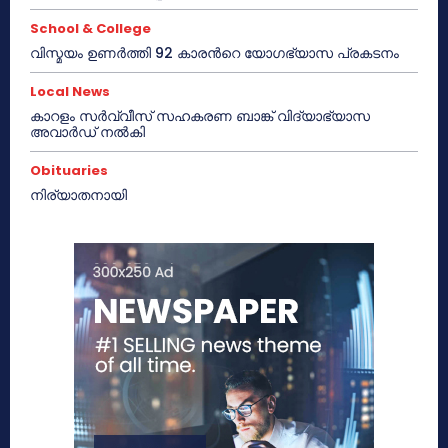
School & College
വിസ്മയം ഉണർത്തി 92 കാരൻറെ യോഗഭ്യാസ പ്രകടനം
Local News
കാറളം സർവ്വീസ് സഹകരണ ബാങ്ക് വിദ്യാഭ്യാസ
അവാർഡ് നൽകി
Obituaries
നിര്യാതനായി