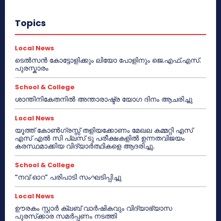
Topics
Local News
ടെൽസൻ കോട്ടോളിക്കും ലിയോ പോളിനും ജെ.എഫ്.എസ്.
പുരസ്കാരം
School & College
ശാന്തിനികേതനിൽ അന്താരാഷ്ട്ര യോഗ ദിനം ആചരിച്ചു
Local News
യൂത്ത് കോൺഗ്രസ്സ് തളിയക്കോണം മേഖല കമ്മറ്റി എസ്
എസ് എൽ സി പ്ലസ് ടു പരീക്ഷകളിൽ ഉന്നതവിജയം
കരസ്ഥമാക്കിയ വിദ്യാർത്ഥികളെ ആദരിച്ചു.
School & College
“നവ് ഓറ” പരിപാടി സംഘടിപ്പിച്ചു
Local News
ഊരകം സ്റ്റാർ ക്ലബ് വാർഷികവും വിദ്യാഭ്യാസ
പുരസ്‌ക്കാര സമർപ്പണം നടത്തി