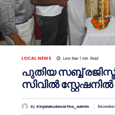
LOCAL NEWS
Less than 1
min.
Read
പുതിയ സബ്ബ് രജിസ്ട
സിവില്‍ സ്റ്റേഷനില
By
Irinjalakudavartha_admin
December 