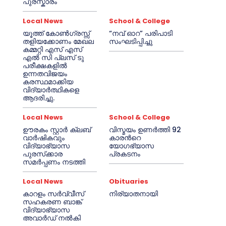
പുരസ്കാരം
Local News
School & College
യൂത്ത് കോൺഗ്രസ്സ്
“നവ് ഓറ” പരിപാടി
തളിയക്കോണം മേഖല
സംഘടിപ്പിച്ചു
കമ്മറ്റി എസ് എസ്
എൽ സി പ്ലസ് ടു
പരീക്ഷകളിൽ
ഉന്നതവിജയം
കരസ്ഥമാക്കിയ
വിദ്യാർത്ഥികളെ
ആദരിച്ചു.
Local News
School & College
ഊരകം സ്റ്റാർ ക്ലബ്
വിസ്മയം ഉണർത്തി 92
വാർഷികവും
കാരൻറെ
വിദ്യാഭ്യാസ
യോഗഭ്യാസ
പുരസ്‌ക്കാര
പ്രകടനം
സമർപ്പണം നടത്തി
Local News
Obituaries
കാറളം സർവ്വീസ്
നിര്യാതനായി
സഹകരണ ബാങ്ക്
വിദ്യാഭ്യാസ
അവാർഡ് നൽകി