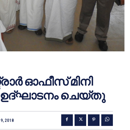
്രാര്‍ ഓഫീസ് മിനി
്‍ ഉദ്ഘാടനം ചെയ്തു
9, 2018