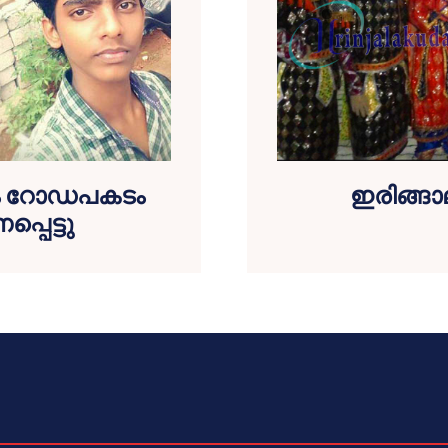
ടും റോഡപകടം
ഇരിങ്ങാ
്പെട്ടു