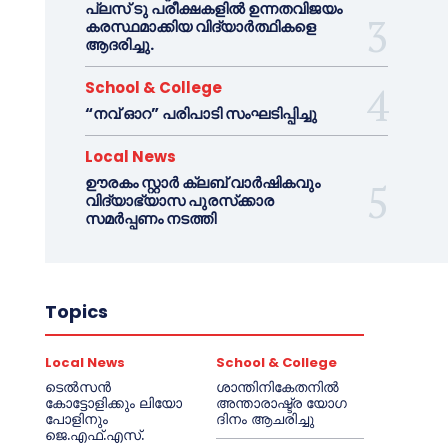
പ്ലസ് ടു പരീക്ഷകളിൽ ഉന്നതവിജയം
കരസ്ഥമാക്കിയ വിദ്യാർത്ഥികളെ
ആദരിച്ചു.
School & College
“നവ് ഓറ” പരിപാടി സംഘടിപ്പിച്ചു
Local News
ഊരകം സ്റ്റാർ ക്ലബ് വാർഷികവും
വിദ്യാഭ്യാസ പുരസ്‌ക്കാര
സമർപ്പണം നടത്തി
Topics
Local News
School & College
ടെൽസൻ
ശാന്തിനികേതനിൽ
കോട്ടോളിക്കും ലിയോ
അന്താരാഷ്ട്ര യോഗ
പോളിനും
ദിനം ആചരിച്ചു
ജെ.എഫ്.എസ്.