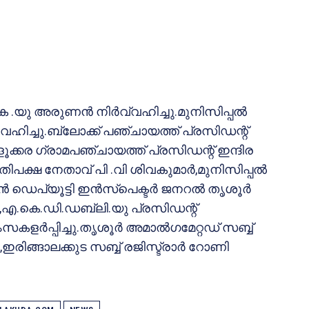
 .യു അരുണന്‍ നിര്‍വ്വഹിച്ചു.മുനിസിപ്പല്‍
വഹിച്ചു.ബ്ലോക്ക് പഞ്ചായത്ത് പ്രസിഡന്റ്
ൂക്കര ഗ്രാമപഞ്ചായത്ത് പ്രസിഡന്റ് ഇന്ദിര
രതിപക്ഷ നേതാവ് പി .വി ശിവകുമാര്‍,മുനിസിപ്പല്‍
ഡെപ്യൂട്ടി ഇന്‍സ്‌പെക്ടര്‍ ജനറല്‍ തൃശൂര്‍
 ,എ.കെ.ഡി.ഡബ്ലി.യു പ്രസിഡന്റ്
ര്‍പ്പിച്ചു.തൃശൂര്‍ അമാല്‍ഗമേറ്റഡ് സബ്ബ്
 ,ഇരിങ്ങാലക്കുട സബ്ബ് രജിസ്ട്രാര്‍ റോണി