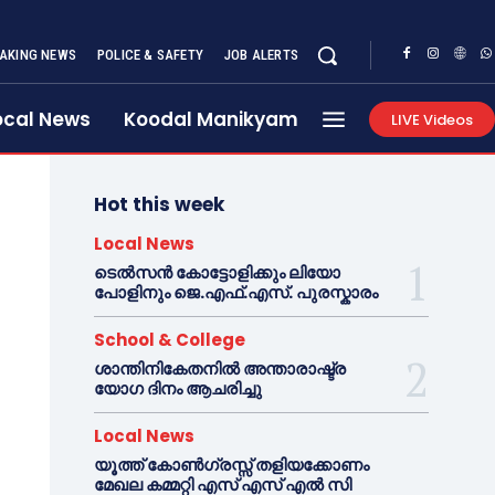
AKING NEWS
POLICE & SAFETY
JOB ALERTS
ocal News
Koodal Manikyam
LIVE Videos
Hot this week
Local News
ടെൽസൻ കോട്ടോളിക്കും ലിയോ
പോളിനും ജെ.എഫ്.എസ്. പുരസ്കാരം
School & College
ശാന്തിനികേതനിൽ അന്താരാഷ്ട്ര
യോഗ ദിനം ആചരിച്ചു
Local News
യൂത്ത് കോൺഗ്രസ്സ് തളിയക്കോണം
മേഖല കമ്മറ്റി എസ് എസ് എൽ സി