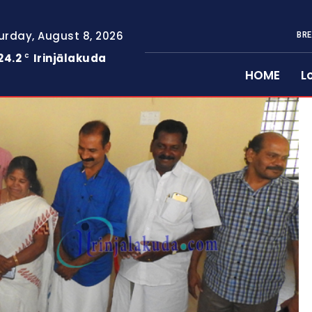
urday, August 8, 2026
BRE
24.2
Irinjālakuda
C
HOME
L