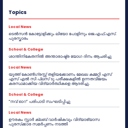
Topics
Local News
ടെൽസൻ കോട്ടോളിക്കും ലിയോ പോളിനും ജെ.എഫ്.എസ്.
പുരസ്കാരം
School & College
ശാന്തിനികേതനിൽ അന്താരാഷ്ട്ര യോഗ ദിനം ആചരിച്ചു
Local News
യൂത്ത് കോൺഗ്രസ്സ് തളിയക്കോണം മേഖല കമ്മറ്റി എസ്
എസ് എൽ സി പ്ലസ് ടു പരീക്ഷകളിൽ ഉന്നതവിജയം
കരസ്ഥമാക്കിയ വിദ്യാർത്ഥികളെ ആദരിച്ചു.
School & College
“നവ് ഓറ” പരിപാടി സംഘടിപ്പിച്ചു
Local News
ഊരകം സ്റ്റാർ ക്ലബ് വാർഷികവും വിദ്യാഭ്യാസ
പുരസ്‌ക്കാര സമർപ്പണം നടത്തി