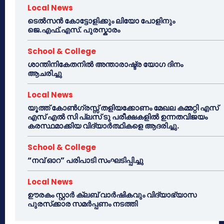
Local News
ടെൽസൻ കോട്ടോളിക്കും ലിയോ പോളിനും
ജെ.എഫ്.എസ്. പുരസ്കാരം
School & College
ശാന്തിനികേതനിൽ അന്താരാഷ്ട്ര യോഗ ദിനം
ആചരിച്ചു
Local News
യൂത്ത് കോൺഗ്രസ്സ് തളിയക്കോണം മേഖല കമ്മറ്റി എസ്
എസ് എൽ സി പ്ലസ് ടു പരീക്ഷകളിൽ ഉന്നതവിജയം
കരസ്ഥമാക്കിയ വിദ്യാർത്ഥികളെ ആദരിച്ചു.
School & College
“നവ് ഓറ” പരിപാടി സംഘടിപ്പിച്ചു
Local News
ഊരകം സ്റ്റാർ ക്ലബ് വാർഷികവും വിദ്യാഭ്യാസ
പുരസ്‌ക്കാര സമർപ്പണം നടത്തി