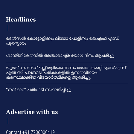
Headlines
ടെൽസൻ കോട്ടോളിക്കും ലിയോ പോളിനും ജെ.എഫ്.എസ്.
പുരസ്കാരം
ശാന്തിനികേതനിൽ അന്താരാഷ്ട്ര യോഗ ദിനം ആചരിച്ചു
യൂത്ത് കോൺഗ്രസ്സ് തളിയക്കോണം മേഖല കമ്മറ്റി എസ് എസ്
എൽ സി പ്ലസ് ടു പരീക്ഷകളിൽ ഉന്നതവിജയം
കരസ്ഥമാക്കിയ വിദ്യാർത്ഥികളെ ആദരിച്ചു.
“നവ് ഓറ” പരിപാടി സംഘടിപ്പിച്ചു
Advertise with us
Contact +91 7736000419