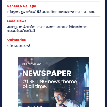
School & College
വിസ്മയം ഉണർത്തി 92 കാരൻറെ യോഗഭ്യാസ പ്രകടനം
Local News
കാറളം സർവ്വീസ് സഹകരണ ബാങ്ക് വിദ്യാഭ്യാസ
അവാർഡ് നൽകി
Obituaries
നിര്യാതനായി