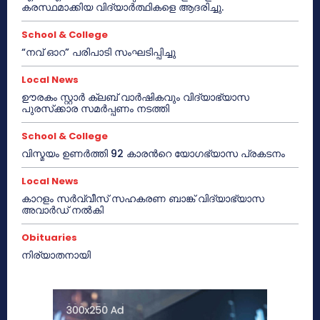
കരസ്ഥമാക്കിയ വിദ്യാർത്ഥികളെ ആദരിച്ചു.
School & College
“നവ് ഓറ” പരിപാടി സംഘടിപ്പിച്ചു
Local News
ഊരകം സ്റ്റാർ ക്ലബ് വാർഷികവും വിദ്യാഭ്യാസ
പുരസ്‌ക്കാര സമർപ്പണം നടത്തി
School & College
വിസ്മയം ഉണർത്തി 92 കാരൻറെ യോഗഭ്യാസ പ്രകടനം
Local News
കാറളം സർവ്വീസ് സഹകരണ ബാങ്ക് വിദ്യാഭ്യാസ
അവാർഡ് നൽകി
Obituaries
നിര്യാതനായി