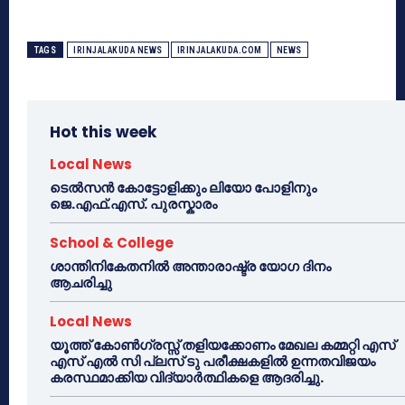
TAGS
IRINJALAKUDA NEWS
IRINJALAKUDA.COM
NEWS
Hot this week
Local News
ടെൽസൻ കോട്ടോളിക്കും ലിയോ പോളിനും
ജെ.എഫ്.എസ്. പുരസ്കാരം
School & College
ശാന്തിനികേതനിൽ അന്താരാഷ്ട്ര യോഗ ദിനം
ആചരിച്ചു
Local News
യൂത്ത് കോൺഗ്രസ്സ് തളിയക്കോണം മേഖല കമ്മറ്റി എസ്
എസ് എൽ സി പ്ലസ് ടു പരീക്ഷകളിൽ ഉന്നതവിജയം
കരസ്ഥമാക്കിയ വിദ്യാർത്ഥികളെ ആദരിച്ചു.