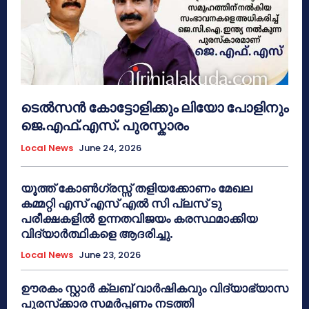
ടെൽസൻ കോട്ടോളിക്കും ലിയോ പോളിനും
ജെ.എഫ്.എസ്. പുരസ്കാരം
Local News
June 24, 2026
യൂത്ത് കോൺഗ്രസ്സ് തളിയക്കോണം മേഖല
കമ്മറ്റി എസ് എസ് എൽ സി പ്ലസ് ടു
പരീക്ഷകളിൽ ഉന്നതവിജയം കരസ്ഥമാക്കിയ
വിദ്യാർത്ഥികളെ ആദരിച്ചു.
Local News
June 23, 2026
ഊരകം സ്റ്റാർ ക്ലബ് വാർഷികവും വിദ്യാഭ്യാസ
പുരസ്‌ക്കാര സമർപ്പണം നടത്തി