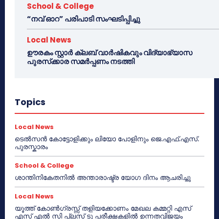
School & College
“നവ് ഓറ” പരിപാടി സംഘടിപ്പിച്ചു
Local News
ഊരകം സ്റ്റാർ ക്ലബ് വാർഷികവും വിദ്യാഭ്യാസ
പുരസ്‌ക്കാര സമർപ്പണം നടത്തി
Topics
Local News
ടെൽസൻ കോട്ടോളിക്കും ലിയോ പോളിനും ജെ.എഫ്.എസ്.
പുരസ്കാരം
School & College
ശാന്തിനികേതനിൽ അന്താരാഷ്ട്ര യോഗ ദിനം ആചരിച്ചു
Local News
യൂത്ത് കോൺഗ്രസ്സ് തളിയക്കോണം മേഖല കമ്മറ്റി എസ്
എസ് എൽ സി പ്ലസ് ടു പരീക്ഷകളിൽ ഉന്നതവിജയം