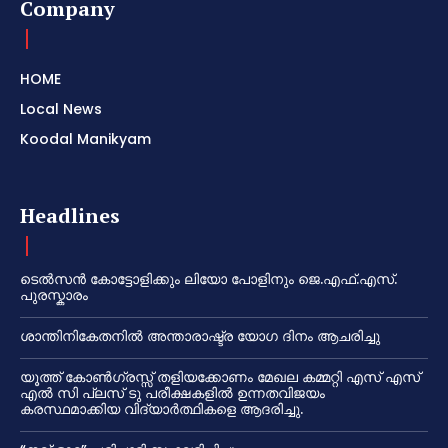
Company
HOME
Local News
Koodal Manikyam
Headlines
ടെൽസൻ കോട്ടോളിക്കും ലിയോ പോളിനും ജെ.എഫ്.എസ്.
പുരസ്കാരം
ശാന്തിനികേതനിൽ അന്താരാഷ്ട്ര യോഗ ദിനം ആചരിച്ചു
യൂത്ത് കോൺഗ്രസ്സ് തളിയക്കോണം മേഖല കമ്മറ്റി എസ് എസ്
എൽ സി പ്ലസ് ടു പരീക്ഷകളിൽ ഉന്നതവിജയം
കരസ്ഥമാക്കിയ വിദ്യാർത്ഥികളെ ആദരിച്ചു.