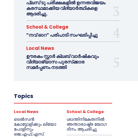
പ്ലസ് ടു പരീക്ഷകളിൽ ഉന്നതവിജയം
കരസ്ഥമാക്കിയ വിദ്യാർത്ഥികളെ
ആദരിച്ചു.
School & College
“നവ് ഓറ” പരിപാടി സംഘടിപ്പിച്ചു
Local News
ഊരകം സ്റ്റാർ ക്ലബ് വാർഷികവും
വിദ്യാഭ്യാസ പുരസ്‌ക്കാര
സമർപ്പണം നടത്തി
Topics
Local News
School & College
ടെൽസൻ
ശാന്തിനികേതനിൽ
കോട്ടോളിക്കും ലിയോ
അന്താരാഷ്ട്ര യോഗ
പോളിനും
ദിനം ആചരിച്ചു
ജെ.എഫ്.എസ്.