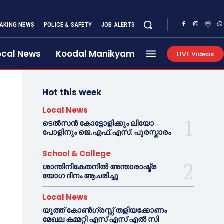
AKING NEWS
POLICE & SAFETY
JOB ALERTS
ocal News
Koodal Manikyam
LIVE Videos
Hot this week
Local News
ടെൽസൻ കോട്ടോളിക്കും ലിയോ
പോളിനും ജെ.എഫ്.എസ്. പുരസ്കാരം
School & College
ശാന്തിനികേതനിൽ അന്താരാഷ്ട്ര
യോഗ ദിനം ആചരിച്ചു
Local News
യൂത്ത് കോൺഗ്രസ്സ് തളിയക്കോണം
മേഖല കമ്മറ്റി എസ് എസ് എൽ സി