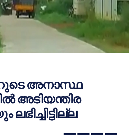
ലറുടെ അനാസ്ഥ
്‍ അടിയന്തിര
ിച്ചിട്ടില്ല