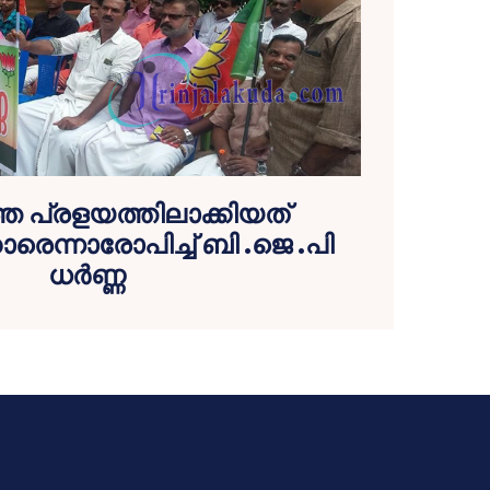
െ പ്രളയത്തിലാക്കിയത്
ാരെന്നാരോപിച്ച് ബി .ജെ .പി
ധര്‍ണ്ണ