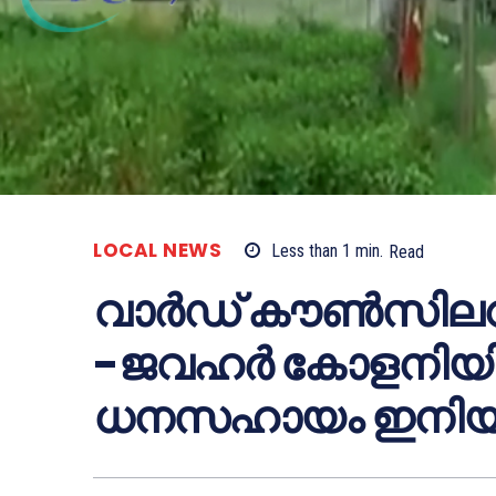
LOCAL NEWS
Less than 1
min.
Read
വാര്‍ഡ് കൗണ്‍സി
-ജവഹര്‍ കോളനിയില
ധനസഹായം ഇനിയും ലഭ