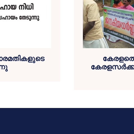
ദാരമതികളുടെ
കേരളത്ത
നു
കേരളസര്‍ക്ക