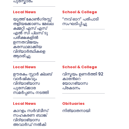
പുരസ്കാരം
Local News
School & College
യൂത്ത് കോൺഗ്രസ്സ്
“നവ് ഓറ” പരിപാടി
തളിയക്കോണം മേഖല
സംഘടിപ്പിച്ചു
കമ്മറ്റി എസ് എസ്
എൽ സി പ്ലസ് ടു
പരീക്ഷകളിൽ
ഉന്നതവിജയം
കരസ്ഥമാക്കിയ
വിദ്യാർത്ഥികളെ
ആദരിച്ചു.
Local News
School & College
ഊരകം സ്റ്റാർ ക്ലബ്
വിസ്മയം ഉണർത്തി 92
വാർഷികവും
കാരൻറെ
വിദ്യാഭ്യാസ
യോഗഭ്യാസ
പുരസ്‌ക്കാര
പ്രകടനം
സമർപ്പണം നടത്തി
Local News
Obituaries
കാറളം സർവ്വീസ്
നിര്യാതനായി
സഹകരണ ബാങ്ക്
വിദ്യാഭ്യാസ
അവാർഡ് നൽകി