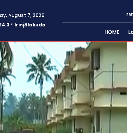
day, August 7, 2026
BRE
24.3
Irinjālakuda
C
HOME
L