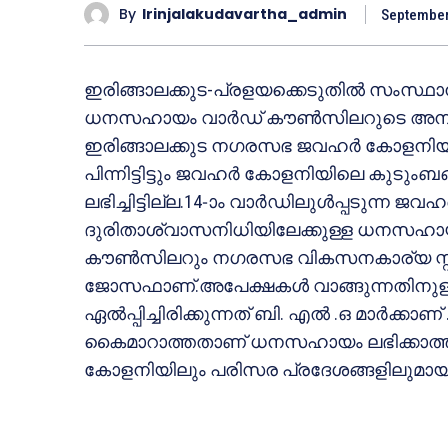
By
Irinjalakudavartha_admin
September
ഇരിങ്ങാലക്കുട-പ്രളയക്കെടുതില്‍ സംസ്ഥാന 
ധനസഹായം വാര്‍ഡ് കൗണ്‍സിലറുടെ അനാസ
ഇരിങ്ങാലക്കുട നഗരസഭ ജവഹര്‍ കോളനിയില
പിന്നിട്ടിട്ടും ജവഹര്‍ കോളനിയിലെ കുടു
ലഭിച്ചിട്ടില്ല.14-ാം വാര്‍ഡിലുള്‍പ്പടുന്ന 
ദുരിതാശ്വാസനിധിയിലേക്കുള്ള ധനസഹായ 
കൗണ്‍സിലറും നഗരസഭ വികസനകാര്യ സ്റ്റാന്
ജോസഫാണ്.അപേക്ഷകള്‍ വാങ്ങുന്നതിനുള്ള
ഏല്‍പ്പിച്ചിരിക്കുന്നത് ബി. എല്‍ .ഒ മാര്‍ക്
കൈമാറാത്തതാണ് ധനസഹായം ലഭിക്കാത്തതെ
കോളനിയിലും പരിസര പ്രദേശങ്ങളിലുമായി 96 