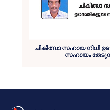
ചികിത്സാ സഹായ നിധി ഉ
സഹായം തേടുന്