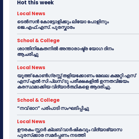
Hot this week
Local News
ടെൽസൻ കോട്ടോളിക്കും ലിയോ പോളിനും
ജെ.എഫ്.എസ്. പുരസ്കാരം
School & College
ശാന്തിനികേതനിൽ അന്താരാഷ്ട്ര യോഗ ദിനം
ആചരിച്ചു
Local News
യൂത്ത് കോൺഗ്രസ്സ് തളിയക്കോണം മേഖല കമ്മറ്റി എസ്
എസ് എൽ സി പ്ലസ് ടു പരീക്ഷകളിൽ ഉന്നതവിജയം
കരസ്ഥമാക്കിയ വിദ്യാർത്ഥികളെ ആദരിച്ചു.
School & College
“നവ് ഓറ” പരിപാടി സംഘടിപ്പിച്ചു
Local News
ഊരകം സ്റ്റാർ ക്ലബ് വാർഷികവും വിദ്യാഭ്യാസ
പുരസ്‌ക്കാര സമർപ്പണം നടത്തി