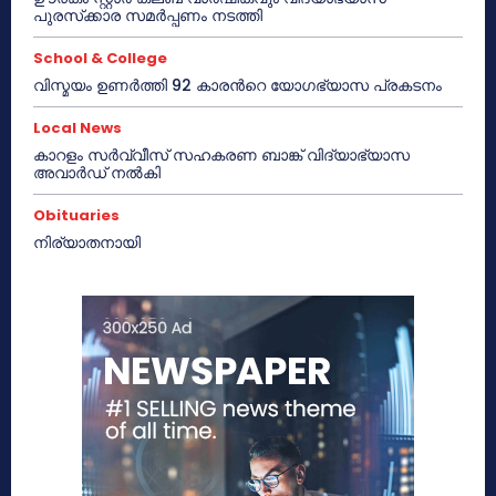
പുരസ്‌ക്കാര സമർപ്പണം നടത്തി
School & College
വിസ്മയം ഉണർത്തി 92 കാരൻറെ യോഗഭ്യാസ പ്രകടനം
Local News
കാറളം സർവ്വീസ് സഹകരണ ബാങ്ക് വിദ്യാഭ്യാസ
അവാർഡ് നൽകി
Obituaries
നിര്യാതനായി