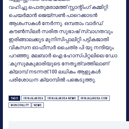
വഹിച്ചു.പൊതുമരാമത്ത് സ്റ്റാന്റിംഗ് കമ്മിറ്റി
ചെയർമാൻ ജെയ്സൺ പാറെക്കാടൻ
ആശംസകൾ നേർന്നു. ഒമ്പതാം വാർഡ്
കൗൺസിലർ സരിത സുഭാഷ് സ്വാഗതവും
ഇരിങ്ങാലക്കുട മുനിസിപ്പാലിറ്റി പട്ടികജാതി
വികസന ഓഫീസർ ചൈത്ര പി യു നന്ദിയും
പറഞ്ഞു. മലബാർ ഐ ഹോസ്പിറ്റലിലെ ഡോ
:കുസുമകുമാരിയുടെ നേതൃത്വത്തിലാണ്
ക്യാമ്പ് നടന്നത്.100 ലധികം ആളുകൾ
പരിശോധന ക്യാമ്പിൽ പങ്കെടുത്തു.
TAGS
IRINJALAKUDA
IRINJALAKUDA NEWS
IRINJALAKUDA.COM
MUNCIPALITY
NEWS