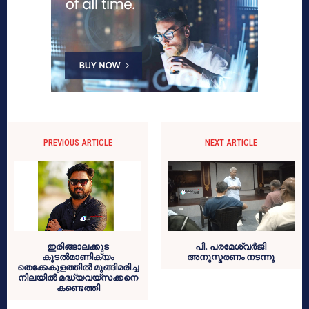
PREVIOUS ARTICLE
NEXT ARTICLE
ഇരിങ്ങാലക്കുട
പി. പരമേശ്വർജി
കൂടൽമാണിക്യം
അനുസ്മരണം നടന്നു
തെക്കേകുളത്തിൽ മുങ്ങിമരിച്ച
നിലയിൽ മദ്ധ്യവയ്സക്കനെ
കണ്ടെത്തി