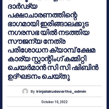
ദാർഢ്യ
പക്ഷാചാരണത്തിന്റെ
ഭാഗമായി ഇരിങ്ങാലക്കുട
നഗരസഭ യിൽ നടത്തിയ
സൗജന്യ നേത്ര
പരിശോധന ക്യാമ്പ് ക്ഷേമ
കാര്യ സ്റ്റാന്റിംഗ് കമ്മിറ്റി
ചെയർമാൻ സി സി ഷിബിൻ
ഉദ്ഘടനം ചെയ്തു
By
Irinjalakudavartha_admin
October 10, 2022