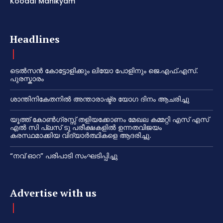
Koodal Manikyam
Headlines
ടെൽസൻ കോട്ടോളിക്കും ലിയോ പോളിനും ജെ.എഫ്.എസ്.
പുരസ്കാരം
ശാന്തിനികേതനിൽ അന്താരാഷ്ട്ര യോഗ ദിനം ആചരിച്ചു
യൂത്ത് കോൺഗ്രസ്സ് തളിയക്കോണം മേഖല കമ്മറ്റി എസ് എസ്
എൽ സി പ്ലസ് ടു പരീക്ഷകളിൽ ഉന്നതവിജയം
കരസ്ഥമാക്കിയ വിദ്യാർത്ഥികളെ ആദരിച്ചു.
“നവ് ഓറ” പരിപാടി സംഘടിപ്പിച്ചു
Advertise with us