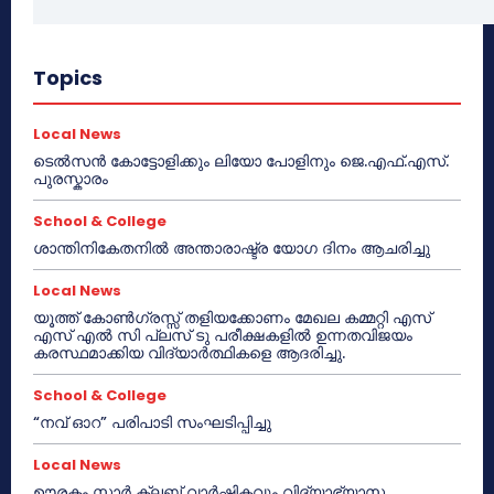
Topics
Local News
ടെൽസൻ കോട്ടോളിക്കും ലിയോ പോളിനും ജെ.എഫ്.എസ്.
പുരസ്കാരം
School & College
ശാന്തിനികേതനിൽ അന്താരാഷ്ട്ര യോഗ ദിനം ആചരിച്ചു
Local News
യൂത്ത് കോൺഗ്രസ്സ് തളിയക്കോണം മേഖല കമ്മറ്റി എസ്
എസ് എൽ സി പ്ലസ് ടു പരീക്ഷകളിൽ ഉന്നതവിജയം
കരസ്ഥമാക്കിയ വിദ്യാർത്ഥികളെ ആദരിച്ചു.
School & College
“നവ് ഓറ” പരിപാടി സംഘടിപ്പിച്ചു
Local News
ഊരകം സ്റ്റാർ ക്ലബ് വാർഷികവും വിദ്യാഭ്യാസ