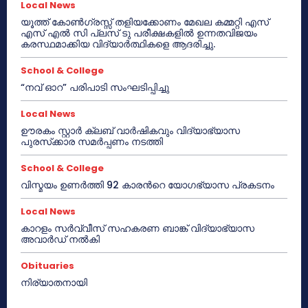
Local News
യൂത്ത് കോൺഗ്രസ്സ് തളിയക്കോണം മേഖല കമ്മറ്റി എസ്
എസ് എൽ സി പ്ലസ് ടു പരീക്ഷകളിൽ ഉന്നതവിജയം
കരസ്ഥമാക്കിയ വിദ്യാർത്ഥികളെ ആദരിച്ചു.
School & College
“നവ് ഓറ” പരിപാടി സംഘടിപ്പിച്ചു
Local News
ഊരകം സ്റ്റാർ ക്ലബ് വാർഷികവും വിദ്യാഭ്യാസ
പുരസ്‌ക്കാര സമർപ്പണം നടത്തി
School & College
വിസ്മയം ഉണർത്തി 92 കാരൻറെ യോഗഭ്യാസ പ്രകടനം
Local News
കാറളം സർവ്വീസ് സഹകരണ ബാങ്ക് വിദ്യാഭ്യാസ
അവാർഡ് നൽകി
Obituaries
നിര്യാതനായി