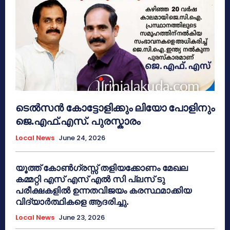
ടെൽസൻ കോട്ടോളിക്കും ലിയോ പോളിനും
ജെ.എഫ്.എസ്. പുരസ്കാരം
Local News
June 24, 2026
യൂത്ത് കോൺഗ്രസ്സ് തളിയക്കോണം മേഖല
കമ്മറ്റി എസ് എസ് എൽ സി പ്ലസ് ടു
പരീക്ഷകളിൽ ഉന്നതവിജയം കരസ്ഥമാക്കിയ
വിദ്യാർത്ഥികളെ ആദരിച്ചു.
Local News
June 23, 2026