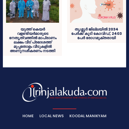
യൂത്ത് കെയർ
തൃശ്ശൂര്‍ ജില്ലയിൽ 2034
വളണ്ടിയർമാരുടെ
പേര്‍ക്ക് കൂടി കോവിഡ്, 2403
നേതൃത്വത്തിൽ മാപ്രാണം
പേര്‍ രോഗമുക്തരായി
ലക്ഷം വീട് പ്രദേശത്ത്
മുപ്പതോളം വീടുകളിൽ
അണുനശീകരണം നടത്തി
HOME
LOCAL NEWS
KOODAL MANIKYAM