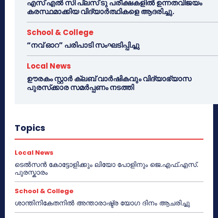
എസ് എൽ സി പ്ലസ് ടു പരീക്ഷകളിൽ ഉന്നതവിജയം
കരസ്ഥമാക്കിയ വിദ്യാർത്ഥികളെ ആദരിച്ചു.
School & College
“നവ് ഓറ” പരിപാടി സംഘടിപ്പിച്ചു
Local News
ഊരകം സ്റ്റാർ ക്ലബ് വാർഷികവും വിദ്യാഭ്യാസ
പുരസ്‌ക്കാര സമർപ്പണം നടത്തി
Topics
Local News
ടെൽസൻ കോട്ടോളിക്കും ലിയോ പോളിനും ജെ.എഫ്.എസ്.
പുരസ്കാരം
School & College
ശാന്തിനികേതനിൽ അന്താരാഷ്ട്ര യോഗ ദിനം ആചരിച്ചു