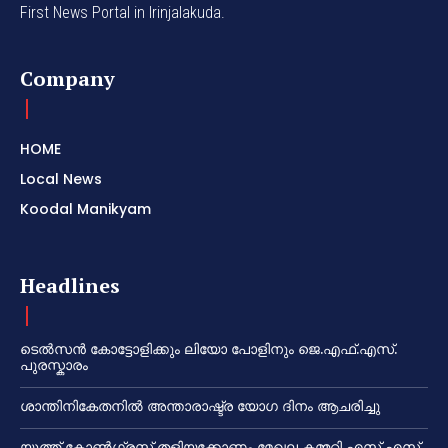
First News Portal in Irinjalakuda.
Company
HOME
Local News
Koodal Manikyam
Headlines
ടെൽസൻ കോട്ടോളിക്കും ലിയോ പോളിനും ജെ.എഫ്.എസ്.
പുരസ്കാരം
ശാന്തിനികേതനിൽ അന്താരാഷ്ട്ര യോഗ ദിനം ആചരിച്ചു
യൂത്ത് കോൺഗ്രസ്സ് തളിയക്കോണം മേഖല കമ്മറ്റി എസ് എസ്