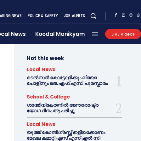
AKING NEWS
POLICE & SAFETY
JOB ALERTS
ocal News
Koodal Manikyam
LIVE Videos
Hot this week
Local News
ടെൽസൻ കോട്ടോളിക്കും ലിയോ
പോളിനും ജെ.എഫ്.എസ്. പുരസ്കാരം
School & College
ശാന്തിനികേതനിൽ അന്താരാഷ്ട്ര
യോഗ ദിനം ആചരിച്ചു
Local News
യൂത്ത് കോൺഗ്രസ്സ് തളിയക്കോണം
മേഖല കമ്മറ്റി എസ് എസ് എൽ സി