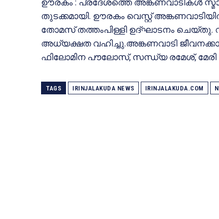
ഊരകം : പ്രദേശത്തെ അങ്കണവാടികൾ സ്മാർട
തുടക്കമായി. ഊരകം വെസ്റ്റ് അങ്കണവാടിയ
തോമസ് തത്തംപിള്ളി ഉദ്ഘാടനം ചെയ്തു. 
അധ്യക്ഷത വഹിച്ചു.അങ്കണവാടി ജീവനക്ക
ഫിലോമിന പൗലോസ്, സന്ധ്യ രമേശ്, മേരി ജോ
TAGS
IRINJALAKUDA NEWS
IRINJALAKUDA.COM
N