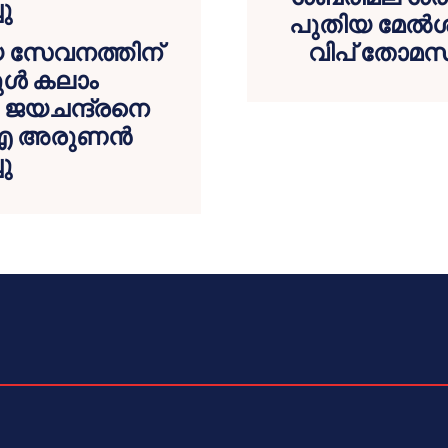
പുതിയ മേൽശാ
 സേവനത്തിന്
വിപ് തോമസ്
ുൾ കലാം
ജയചന്ദ്രനെ
ൽ എ അരുണൻ
ചു