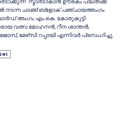
ാക്കുന്ന ‘സ്മാർടാകാൻ ഊരകം’പദ്ധതിക്ക്
ിൽ നടന്ന ചടങ്ങ് ബ്ളോക് പഞ്ചായത്തംഗം
വാർഡ് അംഗം എം.കെ. കോരുകുട്ടി
ാരായ വത്സ മോഹനൻ, റീന ശാന്തൻ,
സ്, മേഴ്‌സി റപ്പായി എന്നിവർ പ്രസംഗിച്ചു.
EWS