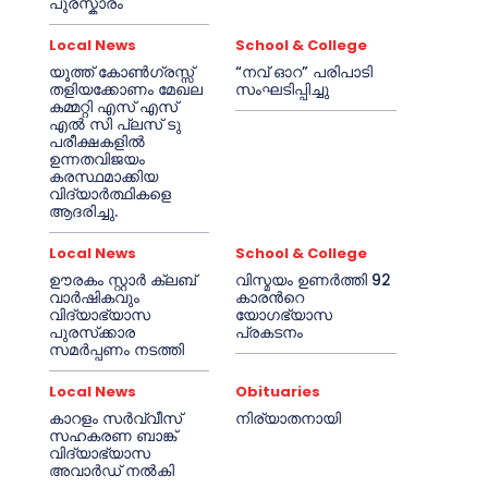
പുരസ്കാരം
Local News
School & College
യൂത്ത് കോൺഗ്രസ്സ്
“നവ് ഓറ” പരിപാടി
തളിയക്കോണം മേഖല
സംഘടിപ്പിച്ചു
കമ്മറ്റി എസ് എസ്
എൽ സി പ്ലസ് ടു
പരീക്ഷകളിൽ
ഉന്നതവിജയം
കരസ്ഥമാക്കിയ
വിദ്യാർത്ഥികളെ
ആദരിച്ചു.
Local News
School & College
ഊരകം സ്റ്റാർ ക്ലബ്
വിസ്മയം ഉണർത്തി 92
വാർഷികവും
കാരൻറെ
വിദ്യാഭ്യാസ
യോഗഭ്യാസ
പുരസ്‌ക്കാര
പ്രകടനം
സമർപ്പണം നടത്തി
Local News
Obituaries
കാറളം സർവ്വീസ്
നിര്യാതനായി
സഹകരണ ബാങ്ക്
വിദ്യാഭ്യാസ
അവാർഡ് നൽകി