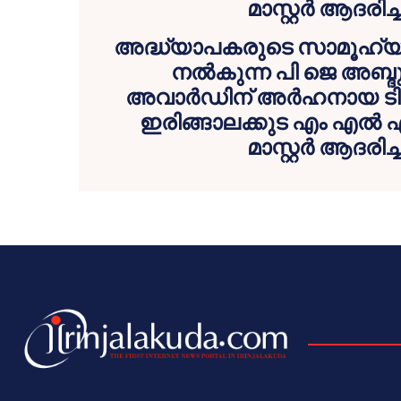
അദ്ധ്യാപകരുടെ സാമൂഹ്യ
നൽകുന്ന പി ജെ അബ്ദ
അവാർഡിന് അർഹനായ ടി 
ഇരിങ്ങാലക്കുട എം എ
മാസ്റ്റർ ആദരിച്