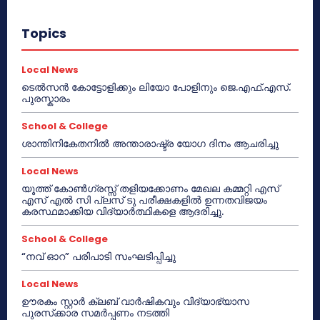
Topics
Local News
ടെൽസൻ കോട്ടോളിക്കും ലിയോ പോളിനും ജെ.എഫ്.എസ്.
പുരസ്കാരം
School & College
ശാന്തിനികേതനിൽ അന്താരാഷ്ട്ര യോഗ ദിനം ആചരിച്ചു
Local News
യൂത്ത് കോൺഗ്രസ്സ് തളിയക്കോണം മേഖല കമ്മറ്റി എസ്
എസ് എൽ സി പ്ലസ് ടു പരീക്ഷകളിൽ ഉന്നതവിജയം
കരസ്ഥമാക്കിയ വിദ്യാർത്ഥികളെ ആദരിച്ചു.
School & College
“നവ് ഓറ” പരിപാടി സംഘടിപ്പിച്ചു
Local News
ഊരകം സ്റ്റാർ ക്ലബ് വാർഷികവും വിദ്യാഭ്യാസ
പുരസ്‌ക്കാര സമർപ്പണം നടത്തി