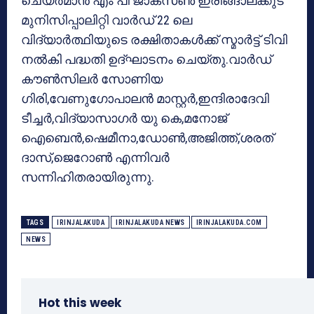
ചെയർമാൻ എം പി ജാക്സൺ ഇരിങ്ങാലക്കുട
മുനിസിപ്പാലിറ്റി വാർഡ് 22 ലെ
വിദ്യാർത്ഥിയുടെ രക്ഷിതാകൾക്ക് സ്മാർട്ട് ടിവി
നൽകി പദ്ധതി ഉദ്‌ഘാടനം ചെയ്തു.വാർഡ്
കൗൺസിലർ സോണിയ
ഗിരി,വേണുഗോപാലൻ മാസ്റ്റർ,ഇന്ദിരാദേവി
ടീച്ചർ,വിദ്യാസാഗര്‍ യു കെ,മനോജ്
ഐബെൻ,ഷെമീനാ,ഡോൺ,അജിത്ത്,ശരത്
ദാസ്,ജെറോൺ എന്നിവർ
സന്നിഹിതരായിരുന്നു.
TAGS
IRINJALAKUDA
IRINJALAKUDA NEWS
IRINJALAKUDA.COM
NEWS
Hot this week