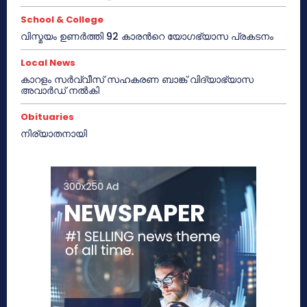
School & College
വിസ്മയം ഉണർത്തി 92 കാരൻറെ യോഗഭ്യാസ പ്രകടനം
Local News
കാറളം സർവ്വീസ് സഹകരണ ബാങ്ക് വിദ്യാഭ്യാസ
അവാർഡ് നൽകി
Obituaries
നിര്യാതനായി