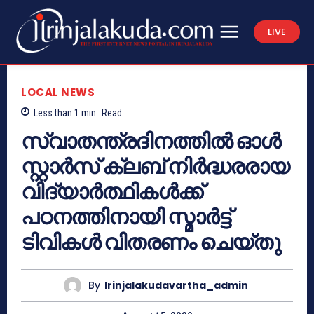
LIVE
LOCAL NEWS
Less than 1
min.
Read
സ്വാതന്ത്രദിനത്തിൽ ഓൾ
സ്റ്റാര്‍സ് ക്ലബ് നിർദ്ധരരായ
വിദ്യാർത്ഥികൾക്ക്
പഠനത്തിനായി സ്മാർട്ട്
ടിവികൾ വിതരണം ചെയ്തു
By
Irinjalakudavartha_admin