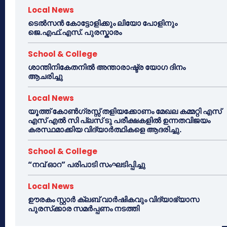
Local News
ടെൽസൻ കോട്ടോളിക്കും ലിയോ പോളിനും
ജെ.എഫ്.എസ്. പുരസ്കാരം
School & College
ശാന്തിനികേതനിൽ അന്താരാഷ്ട്ര യോഗ ദിനം
ആചരിച്ചു
Local News
യൂത്ത് കോൺഗ്രസ്സ് തളിയക്കോണം മേഖല കമ്മറ്റി എസ്
എസ് എൽ സി പ്ലസ് ടു പരീക്ഷകളിൽ ഉന്നതവിജയം
കരസ്ഥമാക്കിയ വിദ്യാർത്ഥികളെ ആദരിച്ചു.
School & College
“നവ് ഓറ” പരിപാടി സംഘടിപ്പിച്ചു
Local News
ഊരകം സ്റ്റാർ ക്ലബ് വാർഷികവും വിദ്യാഭ്യാസ
പുരസ്‌ക്കാര സമർപ്പണം നടത്തി