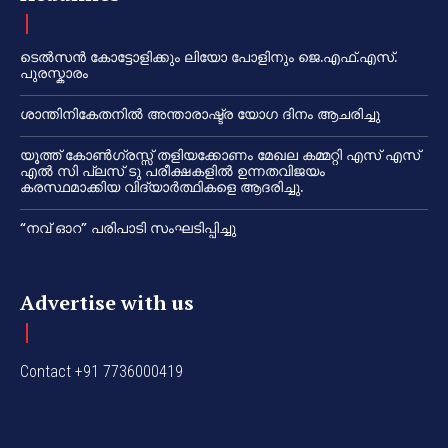
ടെൽസൻ കോട്ടോളിക്കും ലിയോ പോളിനും ജെ.എഫ്.എസ്.
പുരസ്കാരം
ശാന്തിനികേതനിൽ അന്താരാഷ്ട്ര യോഗ ദിനം ആചരിച്ചു
യൂത്ത് കോൺഗ്രസ്സ് തളിയക്കോണം മേഖല കമ്മറ്റി എസ് എസ്
എൽ സി പ്ലസ് ടു പരീക്ഷകളിൽ ഉന്നതവിജയം
കരസ്ഥമാക്കിയ വിദ്യാർത്ഥികളെ ആദരിച്ചു.
“നവ് ഓറ” പരിപാടി സംഘടിപ്പിച്ചു
Advertise with us
Contact +91 7736000419