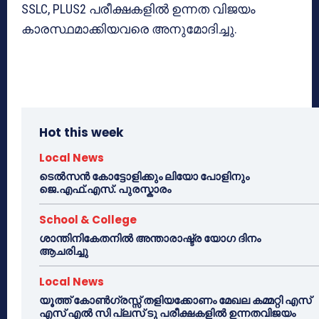
SSLC, PLUS2 പരീക്ഷകളില്‍ ഉന്നത വിജയം
കാരസ്ഥമാക്കിയവരെ അനുമോദിച്ചു.
Hot this week
Local News
ടെൽസൻ കോട്ടോളിക്കും ലിയോ പോളിനും
ജെ.എഫ്.എസ്. പുരസ്കാരം
School & College
ശാന്തിനികേതനിൽ അന്താരാഷ്ട്ര യോഗ ദിനം
ആചരിച്ചു
Local News
യൂത്ത് കോൺഗ്രസ്സ് തളിയക്കോണം മേഖല കമ്മറ്റി എസ്
എസ് എൽ സി പ്ലസ് ടു പരീക്ഷകളിൽ ഉന്നതവിജയം