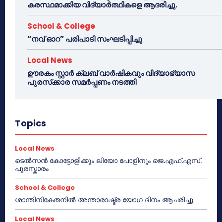
കരസ്ഥമാക്കിയ വിദ്യാർത്ഥികളെ ആദരിച്ചു.
School & College
“നവ് ഓറ” പരിപാടി സംഘടിപ്പിച്ചു
Local News
ഊരകം സ്റ്റാർ ക്ലബ് വാർഷികവും വിദ്യാഭ്യാസ
പുരസ്‌ക്കാര സമർപ്പണം നടത്തി
Topics
Local News
ടെൽസൻ കോട്ടോളിക്കും ലിയോ പോളിനും ജെ.എഫ്.എസ്.
പുരസ്കാരം
School & College
ശാന്തിനികേതനിൽ അന്താരാഷ്ട്ര യോഗ ദിനം ആചരിച്ചു
Local News