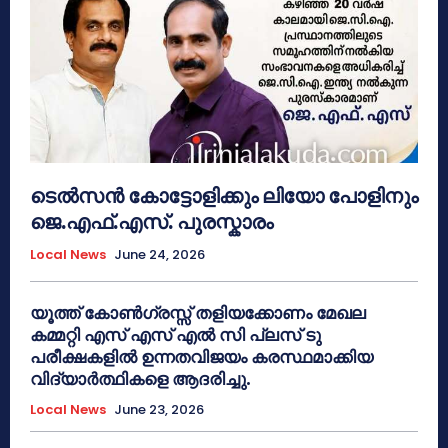
ടെൽസൻ കോട്ടോളിക്കും ലിയോ പോളിനും
ജെ.എഫ്.എസ്. പുരസ്കാരം
Local News
June 24, 2026
യൂത്ത് കോൺഗ്രസ്സ് തളിയക്കോണം മേഖല
കമ്മറ്റി എസ് എസ് എൽ സി പ്ലസ് ടു
പരീക്ഷകളിൽ ഉന്നതവിജയം കരസ്ഥമാക്കിയ
വിദ്യാർത്ഥികളെ ആദരിച്ചു.
Local News
June 23, 2026