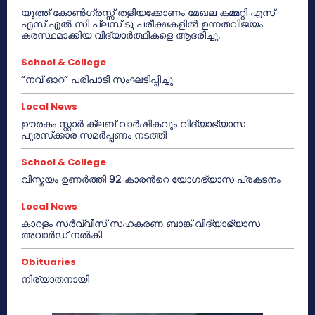
യൂത്ത് കോൺഗ്രസ്സ് തളിയക്കോണം മേഖല കമ്മറ്റി എസ്
എസ് എൽ സി പ്ലസ് ടു പരീക്ഷകളിൽ ഉന്നതവിജയം
കരസ്ഥമാക്കിയ വിദ്യാർത്ഥികളെ ആദരിച്ചു.
School & College
“നവ് ഓറ” പരിപാടി സംഘടിപ്പിച്ചു
Local News
ഊരകം സ്റ്റാർ ക്ലബ് വാർഷികവും വിദ്യാഭ്യാസ
പുരസ്‌ക്കാര സമർപ്പണം നടത്തി
School & College
വിസ്മയം ഉണർത്തി 92 കാരൻറെ യോഗഭ്യാസ പ്രകടനം
Local News
കാറളം സർവ്വീസ് സഹകരണ ബാങ്ക് വിദ്യാഭ്യാസ
അവാർഡ് നൽകി
Obituaries
നിര്യാതനായി